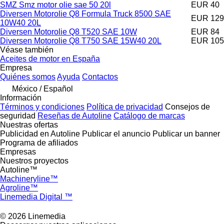
SMZ Smz motor olie sae 50 20l
EUR 40
Diversen Motorolie Q8 Formula Truck 8500 SAE
EUR 129
10W40 20L
Diversen Motorolie Q8 T520 SAE 10W
EUR 84
Diversen Motorolie Q8 T750 SAE 15W40 20L
EUR 105
Véase también
Aceites de motor en España
Empresa
Quiénes somos
Ayuda
Contactos
México / Español
Información
Términos y condiciones
Política de privacidad
Consejos de
seguridad
Reseñas de Autoline
Catálogo de marcas
Nuestras ofertas
Publicidad en Autoline
Publicar el anuncio
Publicar un banner
Programa de afiliados
Empresas
Nuestros proyectos
Autoline™
Machineryline™
Agroline™
Linemedia Digital ™
© 2026 Linemedia