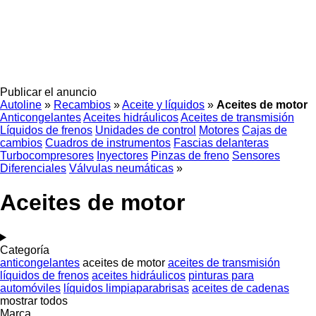
Publicar el anuncio
Autoline
»
Recambios
»
Aceite y líquidos
»
Aceites de motor
Anticongelantes
Aceites hidráulicos
Aceites de transmisión
Líquidos de frenos
Unidades de control
Motores
Cajas de
cambios
Cuadros de instrumentos
Fascias delanteras
Turbocompresores
Inyectores
Pinzas de freno
Sensores
Diferenciales
Válvulas neumáticas
»
Aceites de motor
Categoría
anticongelantes
aceites de motor
aceites de transmisión
líquidos de frenos
aceites hidráulicos
pinturas para
automóviles
líquidos limpiaparabrisas
aceites de cadenas
mostrar todos
Marca