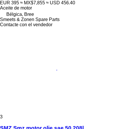
EUR 395
≈ MX$7,855
≈ USD 456.40
Aceite de motor
Bélgica, Bree
Smeets & Zonen Spare Parts
Contacte con el vendedor
3
SMZ Smz motor olie sae 50 208l