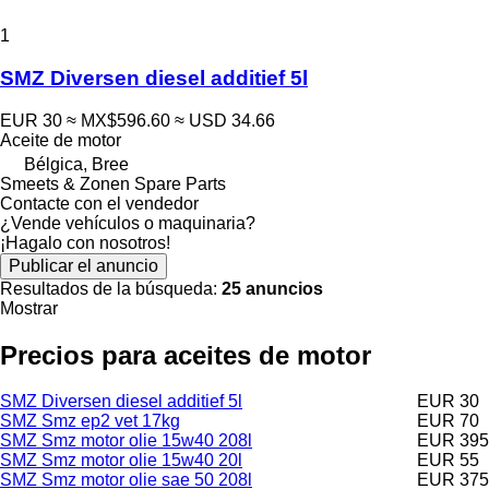
1
SMZ Diversen diesel additief 5l
EUR 30
≈ MX$596.60
≈ USD 34.66
Aceite de motor
Bélgica, Bree
Smeets & Zonen Spare Parts
Contacte con el vendedor
¿Vende vehículos o maquinaria?
¡Hagalo con nosotros!
Publicar el anuncio
Resultados de la búsqueda:
25 anuncios
Mostrar
Precios para aceites de motor
SMZ Diversen diesel additief 5l
EUR 30
SMZ Smz ep2 vet 17kg
EUR 70
SMZ Smz motor olie 15w40 208l
EUR 395
SMZ Smz motor olie 15w40 20l
EUR 55
SMZ Smz motor olie sae 50 208l
EUR 375