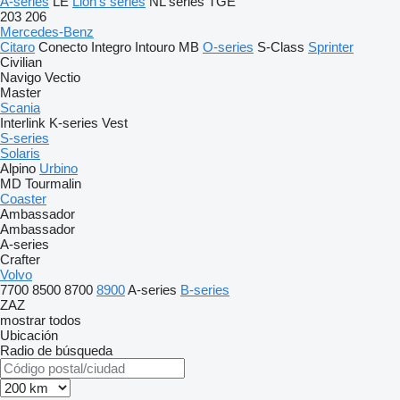
A-series
LE
Lion's series
NL series
TGE
203
206
Mercedes-Benz
Citaro
Conecto
Integro
Intouro
MB
O-series
S-Class
Sprinter
Civilian
Navigo
Vectio
Master
Scania
Interlink
K-series
Vest
S-series
Solaris
Alpino
Urbino
MD
Tourmalin
Coaster
Ambassador
Ambassador
A-series
Crafter
Volvo
7700
8500
8700
8900
A-series
B-series
ZAZ
mostrar todos
Ubicación
Radio de búsqueda