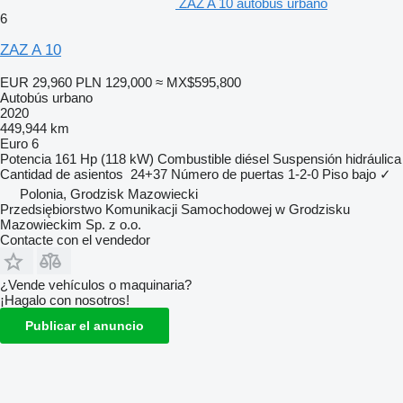
ZAZ A 10 autobús urbano
6
ZAZ A 10
EUR 29,960
PLN 129,000
≈ MX$595,800
Autobús urbano
2020
449,944 km
Euro 6
Potencia
161 Hp (118 kW)
Combustible
diésel
Suspensión
hidráulica
Cantidad de asientos
24+37
Número de puertas
1-2-0
Piso bajo
✓
Polonia, Grodzisk Mazowiecki
Przedsiębiorstwo Komunikacji Samochodowej w Grodzisku
Mazowieckim Sp. z o.o.
Contacte con el vendedor
¿Vende vehículos o maquinaria?
¡Hagalo con nosotros!
Publicar el anuncio