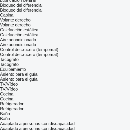
Lubricación central
Bloqueo del diferencial
Bloqueo del diferencial
Cabina
Volante derecho
Volante derecho
Calefacción estática
Calefacción estática
Aire acondicionado
Aire acondicionado
Control de crucero (tempomat)
Control de crucero (tempomat)
Tacógrafo
Tacógrafo
Equipamiento
Asiento para el guía
Asiento para el guía
TV/Vídeo
TV/Vídeo
Cocina
Cocina
Refrigerador
Refrigerador
Baño
Baño
Adaptado a personas con discapacidad
Adaptado a personas con discapacidad