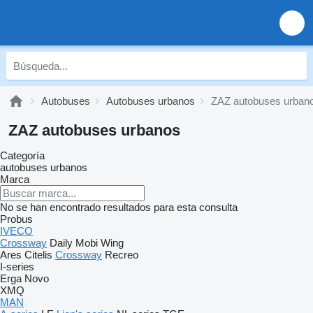
Autobuses
Autobuses urbanos
ZAZ autobuses urban
ZAZ autobuses urbanos
Categoría
autobuses urbanos
Marca
No se han encontrado resultados para esta consulta
Probus
IVECO
Crossway
Daily
Mobi
Wing
Ares
Citelis
Crossway
Recreo
I-series
Erga
Novo
XMQ
MAN