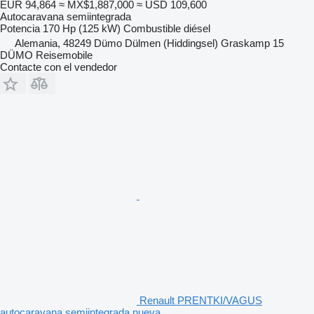
EUR 94,864
≈ MX$1,887,000
≈ USD 109,600
Autocaravana semiintegrada
Potencia
170 Hp (125 kW)
Combustible
diésel
Alemania, 48249 Dümo Dülmen (Hiddingsel) Graskamp 15
DÜMO Reisemobile
Contacte con el vendedor
Renault PRENTKI/VAGUS
autocaravana semiintegrada nueva