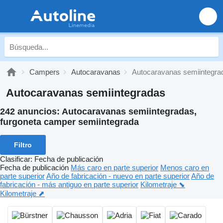
Campers
Autocaravanas
Autocaravanas semiintegra
Autocaravanas semiintegradas
242 anuncios:
Autocaravanas semiintegradas,
furgoneta camper semiintegrada
Filtro
Clasificar
:
Fecha de publicación
Fecha de publicación
Más caro en parte superior
Menos caro en
parte superior
Año de fabricación - nuevo en parte superior
Año de
fabricación - más antiguo en parte superior
Kilometraje ⬊
Kilometraje ⬈