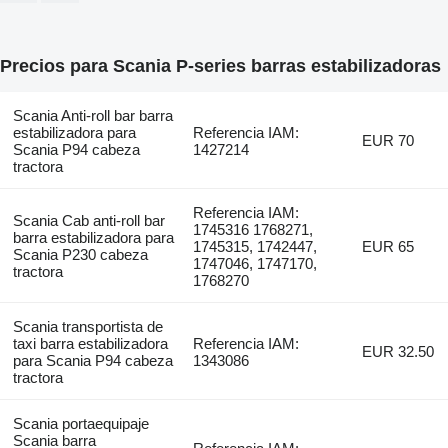
Precios para Scania P-series barras estabilizadoras
Scania Anti-roll bar barra
estabilizadora para
Referencia IAM:
EUR 70
Scania P94 cabeza
1427214
tractora
Referencia IAM:
Scania Cab anti-roll bar
1745316 1768271,
barra estabilizadora para
1745315, 1742447,
EUR 65
Scania P230 cabeza
1747046, 1747170,
tractora
1768270
Scania transportista de
taxi barra estabilizadora
Referencia IAM:
EUR 32.50
para Scania P94 cabeza
1343086
tractora
Scania portaequipaje
Scania barra