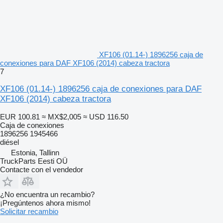
XF106 (01.14-) 1896256 caja de
conexiones para DAF XF106 (2014) cabeza tractora
7
XF106 (01.14-) 1896256 caja de conexiones para DAF
XF106 (2014) cabeza tractora
EUR 100.81
≈ MX$2,005
≈ USD 116.50
Caja de conexiones
1896256 1945466
diésel
Estonia, Tallinn
TruckParts Eesti OÜ
Contacte con el vendedor
¿No encuentra un recambio?
¡Pregúntenos ahora mismo!
Solicitar recambio