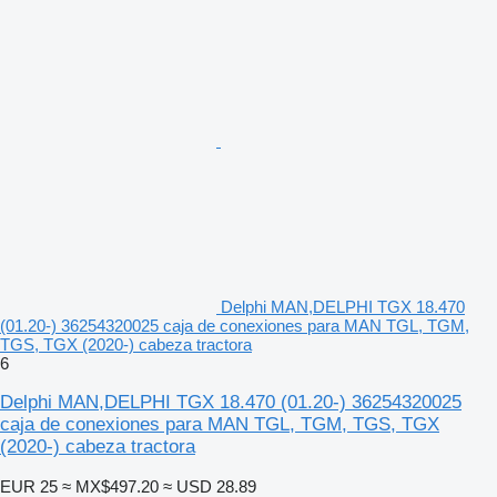
Delphi MAN,DELPHI TGX 18.470
(01.20-) 36254320025 caja de conexiones para MAN TGL, TGM,
TGS, TGX (2020-) cabeza tractora
6
Delphi MAN,DELPHI TGX 18.470 (01.20-) 36254320025
caja de conexiones para MAN TGL, TGM, TGS, TGX
(2020-) cabeza tractora
EUR 25
≈ MX$497.20
≈ USD 28.89