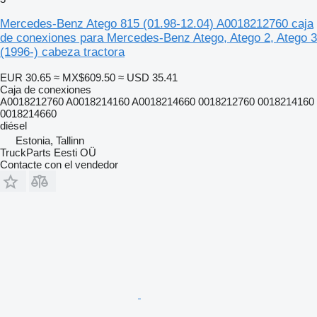
Mercedes-Benz Atego 815 (01.98-12.04) A0018212760 caja
de conexiones para Mercedes-Benz Atego, Atego 2, Atego 3
(1996-) cabeza tractora
EUR 30.65
≈ MX$609.50
≈ USD 35.41
Caja de conexiones
A0018212760 A0018214160 A0018214660 0018212760 0018214160
0018214660
diésel
Estonia, Tallinn
TruckParts Eesti OÜ
Contacte con el vendedor