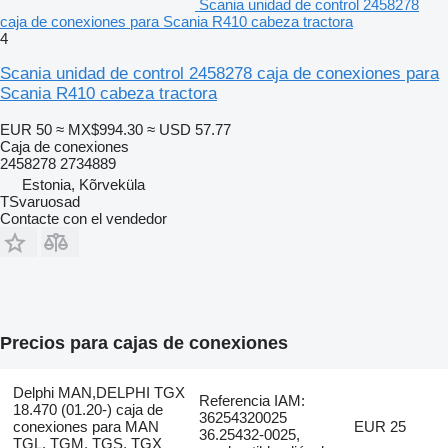
Scania unidad de control 2458278
caja de conexiones para Scania R410 cabeza tractora
4
Scania unidad de control 2458278 caja de conexiones para
Scania R410 cabeza tractora
EUR 50
≈ MX$994.30
≈ USD 57.77
Caja de conexiones
2458278 2734889
Estonia, Kõrveküla
TSvaruosad
Contacte con el vendedor
Precios para cajas de conexiones
Delphi MAN,DELPHI TGX
Referencia IAM:
18.470 (01.20-) caja de
36254320025
conexiones para MAN
EUR 25
36.25432-0025,
TGL, TGM, TGS, TGX