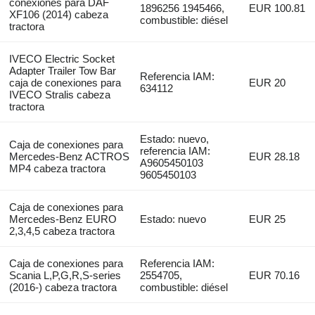
conexiones para DAF
1896256 1945466,
EUR 100.81
XF106 (2014) cabeza
combustible: diésel
tractora
IVECO Electric Socket
Adapter Trailer Tow Bar
Referencia IAM:
caja de conexiones para
EUR 20
634112
IVECO Stralis cabeza
tractora
Estado: nuevo,
Caja de conexiones para
referencia IAM:
Mercedes-Benz ACTROS
EUR 28.18
A9605450103
MP4 cabeza tractora
9605450103
Caja de conexiones para
Mercedes-Benz EURO
Estado: nuevo
EUR 25
2,3,4,5 cabeza tractora
Caja de conexiones para
Referencia IAM:
Scania L,P,G,R,S-series
2554705,
EUR 70.16
(2016-) cabeza tractora
combustible: diésel