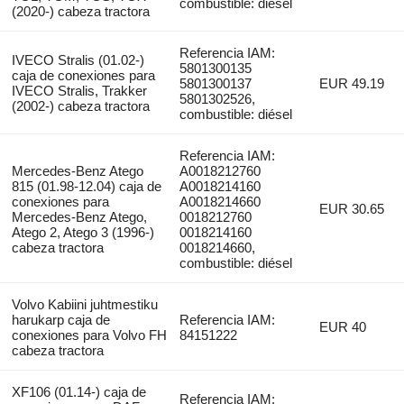
combustible: diésel
(2020-) cabeza tractora
Referencia IAM:
IVECO Stralis (01.02-)
5801300135
caja de conexiones para
5801300137
EUR 49.19
IVECO Stralis, Trakker
5801302526,
(2002-) cabeza tractora
combustible: diésel
Referencia IAM:
Mercedes-Benz Atego
A0018212760
815 (01.98-12.04) caja de
A0018214160
conexiones para
A0018214660
EUR 30.65
Mercedes-Benz Atego,
0018212760
Atego 2, Atego 3 (1996-)
0018214160
cabeza tractora
0018214660,
combustible: diésel
Volvo Kabiini juhtmestiku
harukarp caja de
Referencia IAM:
EUR 40
conexiones para Volvo FH
84151222
cabeza tractora
XF106 (01.14-) caja de
Referencia IAM: