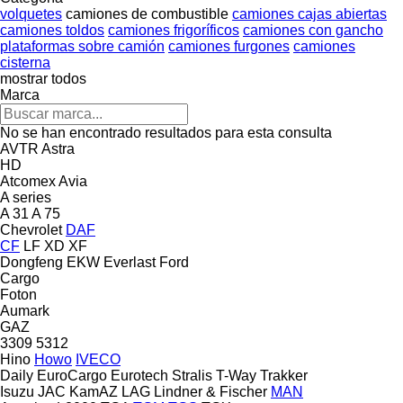
volquetes
camiones de combustible
camiones cajas abiertas
camiones toldos
camiones frigoríficos
camiones con gancho
plataformas sobre camión
camiones furgones
camiones
cisterna
mostrar todos
Marca
No se han encontrado resultados para esta consulta
AVTR
Astra
HD
Atcomex
Avia
A series
A 31
A 75
Chevrolet
DAF
CF
LF
XD
XF
Dongfeng
EKW
Everlast
Ford
Cargo
Foton
Aumark
GAZ
3309
5312
Hino
Howo
IVECO
Daily
EuroCargo
Eurotech
Stralis
T-Way
Trakker
Isuzu
JAC
KamAZ
LAG
Lindner & Fischer
MAN