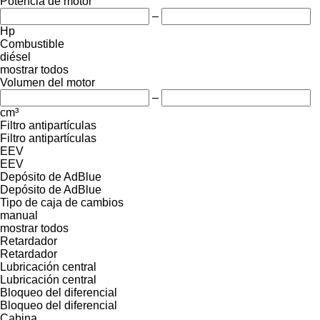
Potencia de motor
–
Hp
Combustible
diésel
mostrar todos
Volumen del motor
–
cm³
Filtro antipartículas
Filtro antipartículas
EEV
EEV
Depósito de AdBlue
Depósito de AdBlue
Tipo de caja de cambios
manual
mostrar todos
Retardador
Retardador
Lubricación central
Lubricación central
Bloqueo del diferencial
Bloqueo del diferencial
Cabina