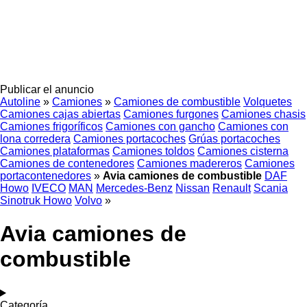
Publicar el anuncio
Autoline
»
Camiones
»
Camiones de combustible
Volquetes
Camiones cajas abiertas
Camiones furgones
Camiones chasis
Camiones frigoríficos
Camiones con gancho
Camiones con
lona corredera
Camiones portacoches
Grúas portacoches
Camiones plataformas
Camiones toldos
Camiones cisterna
Camiones de contenedores
Camiones madereros
Camiones
portacontenedores
»
Avia camiones de combustible
DAF
Howo
IVECO
MAN
Mercedes-Benz
Nissan
Renault
Scania
Sinotruk Howo
Volvo
»
Avia camiones de
combustible
Categoría