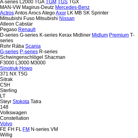
A-series
L2000
TGA
TGM
TGS
TGX
MAN-VW
Magirus-Deutz
Mercedes-Benz
Actros
Antos
Arocs
Atego
Axor
LK
MB
SK
Sprinter
Mitsubishi Fuso
Mitsubishi
Nissan
Atleon
Cabstar
Pegaso
Renault
D-series
G-series
K-series
Kerax
Midliner
Midlum
Premium
T-
series
Rohr
Rába
Scania
G-series
P-series
R-series
Schwingenschlögel
Shacman
F3000
L3000
M3000
Sinotruk Howo
371
NX
T5G
Sitrak
C5H
Sterling
LT
Steyr
Stokota
Tatra
148
Volkswagen
Constellation
Volvo
FE
FH
FL
FM
N-series
VM
Willig