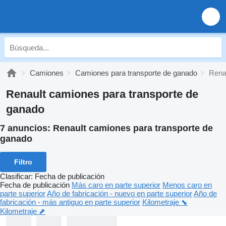
Camiones
Camiones para transporte de ganado
Rena
Renault camiones para transporte de
ganado
7 anuncios:
Renault camiones para transporte de
ganado
Filtro
Clasificar
:
Fecha de publicación
Fecha de publicación
Más caro en parte superior
Menos caro en
parte superior
Año de fabricación - nuevo en parte superior
Año de
fabricación - más antiguo en parte superior
Kilometraje ⬊
Kilometraje ⬈