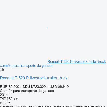
Renault T 520 P livestock trailer truck
camión para transporte de ganado
19
Renault T 520 P livestock trailer truck
EUR 86,500
≈ MX$1,720,000
≈ USD 99,940
Camión para transporte de ganado
2014
747,150 km
Euro 6
Potencia
520 Hp (382 kW)
Combustible
diésel
Configuración del eje