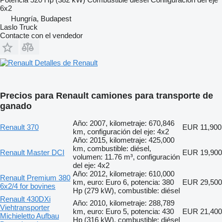
6x2
Hungría, Budapest
Laslo Truck
Contacte con el vendedor
Detalles de Renault
Precios para Renault camiones para transporte de
ganado
Año: 2007, kilometraje: 670,846
Renault 370
EUR 11,900
km, configuración del eje: 4x2
Año: 2015, kilometraje: 425,000
km, combustible: diésel,
Renault Master DCI
EUR 19,900
volumen: 11.76 m³, configuración
del eje: 4x2
Año: 2012, kilometraje: 610,000
Renault Premium 380
km, euro: Euro 6, potencia: 380
EUR 29,500
6x2/4 for bovines
Hp (279 kW), combustible: diésel
Renault 430DXi
Año: 2010, kilometraje: 288,789
Viehtransporter
km, euro: Euro 5, potencia: 430
EUR 21,400
Michieletto Aufbau
Hp (316 kW), combustible: diésel