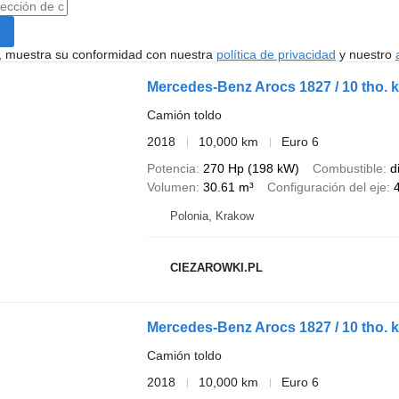
uí, muestra su conformidad con nuestra
política de privacidad
y nuestro
Mercedes-Benz Arocs 1827 / 10 tho. km!
Camión toldo
2018
10,000 km
Euro 6
Potencia
270 Hp (198 kW)
Combustible
d
Volumen
30.61 m³
Configuración del eje
Polonia, Krakow
CIEZAROWKI.PL
Mercedes-Benz Arocs 1827 / 10 tho. km
Camión toldo
2018
10,000 km
Euro 6