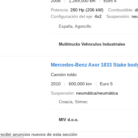
2006
1,269,000 km
Euro 4
Potencia
280 Hp (206 kW)
Combustible
d
Configuración del eje
4x2
Suspensión
ne
España, Agoncillo
Multitrucks Vehnculos Industriales
Mercedes-Benz Axor 1833 Stake bod
Camión toldo
2010
600,000 km
Euro 5
Suspensión
neumática/neumática
Croacia, Strmec
MIV d.o.o.
recibir anuncios nuevos de esta sección