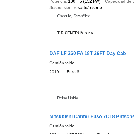
Potencia
180 Hp (132 kW)
Capacidad de 
Suspensión
resorte/resorte
Chequia, Strančice
TIR CENTRUM s.r.o
DAF LF 260 FA 18T 26FT Day Cab
Camión toldo
2019
Euro 6
Reino Unido
Mitsubishi Canter Fuso 7C18 Pritsch
Camión toldo