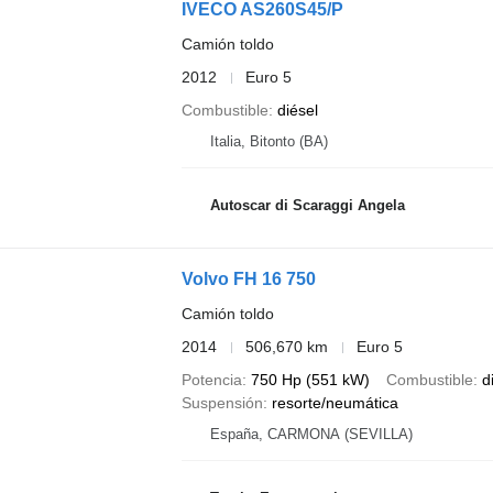
IVECO AS260S45/P
Camión toldo
2012
Euro 5
Combustible
diésel
Italia, Bitonto (BA)
Autoscar di Scaraggi Angela
Volvo FH 16 750
Camión toldo
2014
506,670 km
Euro 5
Potencia
750 Hp (551 kW)
Combustible
d
Suspensión
resorte/neumática
España, CARMONA (SEVILLA)