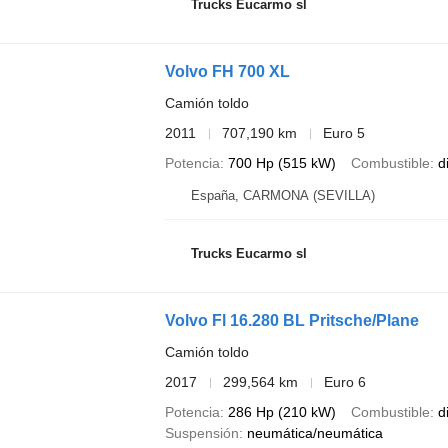
Trucks Eucarmo sl
Volvo FH 700 XL
Camión toldo
2011
707,190 km
Euro 5
Potencia
700 Hp (515 kW)
Combustible
d
España, CARMONA (SEVILLA)
Trucks Eucarmo sl
Volvo Fl 16.280 BL Pritsche/Plane
Camión toldo
2017
299,564 km
Euro 6
Potencia
286 Hp (210 kW)
Combustible
d
Suspensión
neumática/neumática