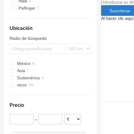
Hiab
Vario
Palfinger
Suscribirse
Al hacer clic aq
Ubicación
Radio de búsqueda
México
Asia
Sudamérica
Japón
otros
Turquía
Colombia
China
Argentina
Alemania
Chequia
Precio
Polonia
Países Bajos
–
España
Hungría