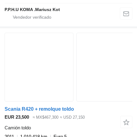
P.P.H.U KOMA .Mariusz Kot
Scania R420 + remolque toldo
EUR 23,500
≈ MX$467,300
≈ USD 27,150
Camión toldo
2011
1,010,418 km
Euro 5