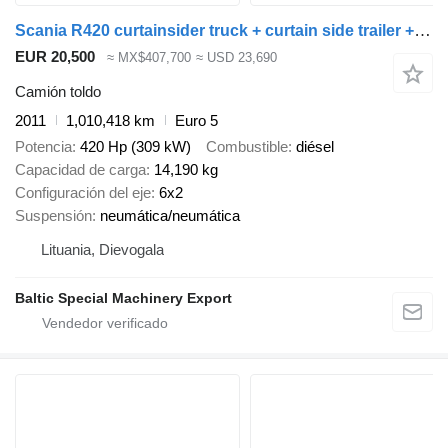
Scania R420 curtainsider truck + curtain side trailer + remolque toldo
EUR 20,500
≈ MX$407,700
≈ USD 23,690
Camión toldo
2011
1,010,418 km
Euro 5
Potencia
420 Hp (309 kW)
Combustible
diésel
Capacidad de carga
14,190 kg
Configuración del eje
6x2
Suspensión
neumática/neumática
Lituania, Dievogala
Baltic Special Machinery Export