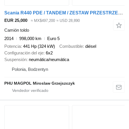
Scania R440 PDE / TANDEM / ZESTAW PRZESTRZENNY 120m3 / + remolque toldo
EUR 25,000
≈ MX$497,200
≈ USD 28,890
Camión toldo
2014
998,000 km
Euro 5
Potencia
441 Hp (324 kW)
Combustible
diésel
Configuración del eje
6x2
Suspensión
neumática/neumática
Polonia, Bodzentyn
PHU MAGPOL Miroslaw Grzejszczyk