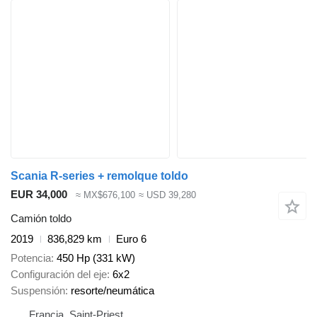
Scania R-series + remolque toldo
EUR 34,000
≈ MX$676,100
≈ USD 39,280
Camión toldo
2019
836,829 km
Euro 6
Potencia
450 Hp (331 kW)
Configuración del eje
6x2
Suspensión
resorte/neumática
Francia, Saint-Priest