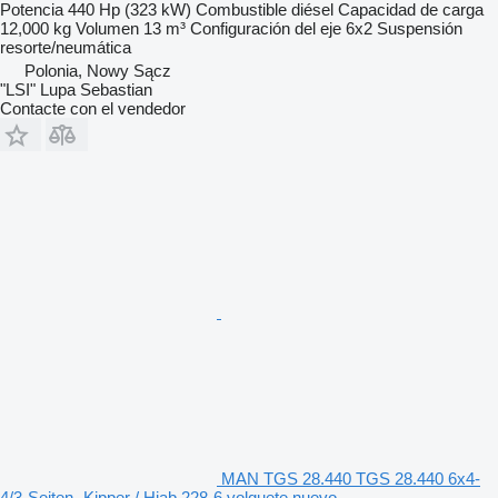
Potencia
440 Hp (323 kW)
Combustible
diésel
Capacidad de carga
12,000 kg
Volumen
13 m³
Configuración del eje
6x2
Suspensión
resorte/neumática
Polonia, Nowy Sącz
"LSI" Lupa Sebastian
Contacte con el vendedor
MAN TGS 28.440 TGS 28.440 6x4-
4/3-Seiten- Kipper / Hiab 228-6 volquete nuevo