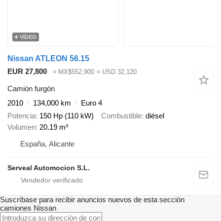
VÍDEO
Nissan ATLEON 56.15
EUR 27,800
≈ MX$552,900
≈ USD 32,120
Camión furgón
2010
134,000 km
Euro 4
Potencia
150 Hp (110 kW)
Combustible
diésel
Volumen
20.19 m³
España, Alicante
Serveal Automocion S.L.
Suscríbase para recibir anuncios nuevos de esta sección
camiones
Nissan