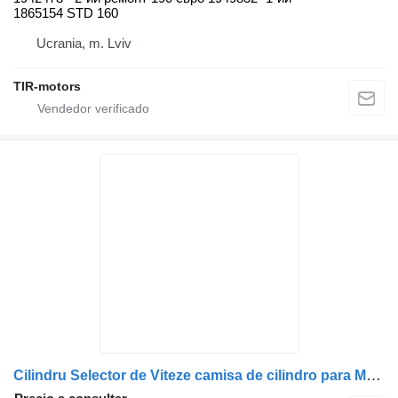
1865154 STD 160
Ucrania, m. Lviv
TIR-motors
Cilindru Selector de Viteze camisa de cilindro para Mercedes-Benz A0032604063 / A9602670617 / A0032603963 camión