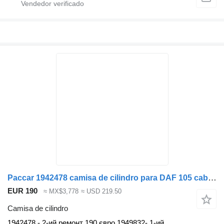
Paccar 1942478 camisa de cilindro para DAF 105 cabeza tractora
EUR 190
≈ MX$3,778
≈ USD 219.50
Camisa de cilindro
1942478 - 2-ий ремонт 190 євро 1949832- 1-ий