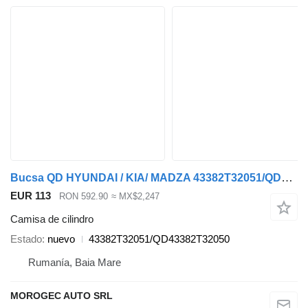
Bucsa QD HYUNDAI / KIA/ MADZA 43382T32051/QD43382T32050 camisa de cilindro para Hyundai KIA/ MADZA coche
EUR 113
RON 592.90
≈ MX$2,247
Camisa de cilindro
Estado
nuevo
43382T32051/QD43382T32050
Rumanía, Baia Mare
MOROGEC AUTO SRL