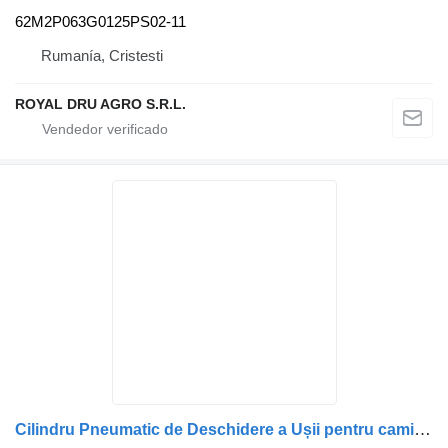
62M2P063G0125PS02-11
Rumanía, Cristesti
ROYAL DRU AGRO S.R.L.
Cilindru Pneumatic de Deschidere a Ușii pentru camisa de cilindro para Volvo V0119203 – 50 cm camión