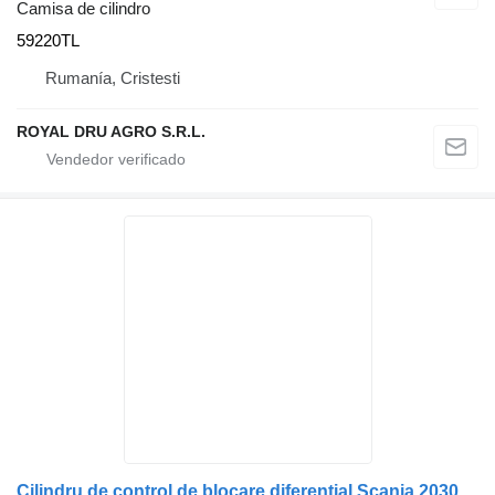
Camisa de cilindro
59220TL
Rumanía, Cristesti
ROYAL DRU AGRO S.R.L.
Cilindru de control de blocare diferențial Scania 2030276 190885 2030276, 1908858 camisa de cilindro para camión