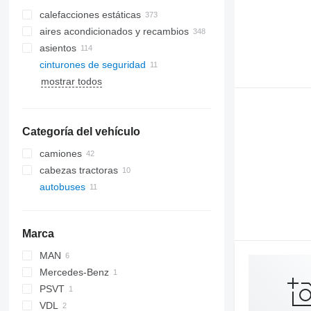
calefacciones estáticas
aires acondicionados y recambios
asientos
radiadores de aire acondicionado
cinturones de seguridad
lunas laterales
mangueras de aire acondicionado
mostrar todos
parabrisas
lunas traseras
filtros deshidratador para aire
acondicionado
compresores de aires
Categoría del vehículo
acondicionados
camiones
aires acondicionados
cabezas tractoras
otras piezas de aire acondicionado
autobuses
Marca
MAN
Mercedes-Benz
Lion's series
PSVT
Tourismo
VDL