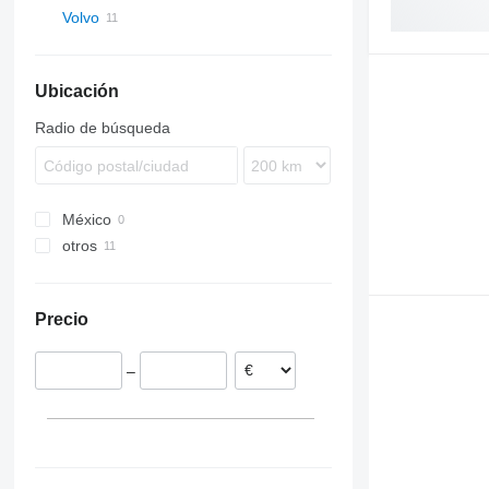
Volvo
B-series
B7
Ubicación
B9
B10
Radio de búsqueda
B12
México
otros
Estonia
Precio
–