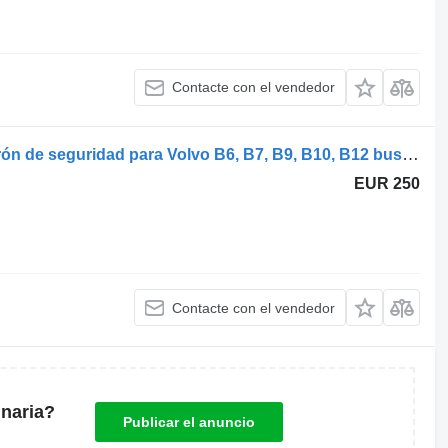
Contacte con el vendedor
Volvo B12B (01.97-12.11) 68361 cinturón de seguridad para Volvo B6, B7, B9, B10, B12 bus (1978-2011) autobús
EUR 250
Contacte con el vendedor
naria?
Publicar el anuncio