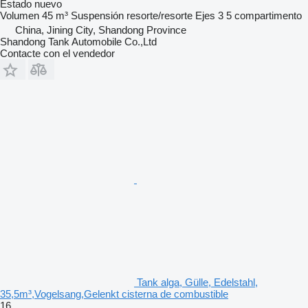
Estado
nuevo
Volumen
45 m³
Suspensión
resorte/resorte
Ejes
3
5 compartimento
China, Jining City, Shandong Province
Shandong Tank Automobile Co.,Ltd
Contacte con el vendedor
Tank alga, Gülle, Edelstahl,
35,5m³,Vogelsang,Gelenkt cisterna de combustible
16