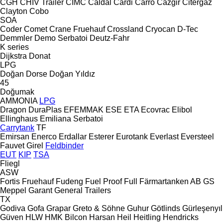
CGH
CHIV Trailer
CIMC
Caldal
Cardi
Carro
Cazgir
Citergaz
Clayton
Cobo
SOA
Coder
Comet
Crane Fruehauf
Crossland
Cryocan
D-Tec
Demmler
Demo Serbatoi
Deutz-Fahr
K series
Dijkstra
Donat
LPG
Doğan Dorse
Doğan Yıldız
45
Doğumak
AMMONIA
LPG
Dragon
DuraPlas
EFEMMAK
ESE
ETA
Ecovrac
Elibol
Ellinghaus
Emiliana Serbatoi
Carrytank
TF
Emirsan
Enerco
Erdallar
Esterer
Eurotank
Everlast
Eversteel
Fauvet Girel
Feldbinder
EUT
KIP
TSA
Fliegl
ASW
Fortis
Fruehauf
Fudeng
Fuel Proof
Full
Färmartanken AB
GS
Meppel
Garant
General Trailers
TX
Godiva
Gofa
Grapar
Greto & Söhne
Guhur
Götlinds
Gürleşenyıl
Güven
HLW
HMK Bilcon
Harsan
Heil
Heitling
Hendricks