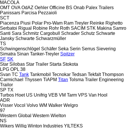
MACOLA
OMT
OVA
OdAZ
Oehler
Officine BS
Onab
Palex Trailers
Panissars
Parcisa
Pezzaioli
SCT
Piacenza
Piusi
Polar
Pro-Wam
Ram Treyler
Reinke
Righetto
Serbatoi
Rigual
Robine
Rohr
Roth
SACIM
STK Makina
Samro
Santi
Sara
Schmitz Cargobull
Schrader
Schutz
Schwarte
Jansky
Schwarte
Schwarzmüller
TS
Schwingenschlögel
Schäfer
Seka
Serin
Serrus
Sievering
Simatra
Sinan Tanker-Treyler
Spitzer
SF
SK
Star Silobas
Star Trailer
Starta
Stokota
LPG
OPL 38
Svan
TC
Tank
Tankmobil
Tecnokar
Tedsan
Tekfalt
Thompson
Carmichael
Thyssen
TiAPM
Titan
Tolsma
Trailer Engineering
Trailor
SP
TX
Turbos Hoet
US
Unifrig
VEB
VM Tarm
VPS
Van Hool
ADR
Visser
Vocol
Volvo
WM
Walker
Welgro
97
Western Global
Western
Wielton
NS
Wikers
Willig
Winton Industries
YILTEKS