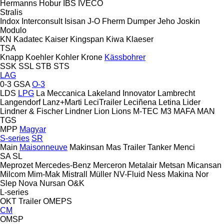
Hermanns
Hobur
IBS
IVECO
Stralis
Indox
Interconsult
Isisan
J-O Fherm Dumper
Jeho
Joskin
Modulo
KN
Kadatec
Kaiser
Kingspan
Kiwa
Klaeser
TSA
Knapp
Koehler
Kohler
Krone
Kässbohrer
SSK
SSL
STB
STS
LAG
0-3
GSA
O-3
LDS
LPG
La Meccanica
Lakeland Innovator
Lambrecht
Langendorf
Lanz+Marti
LeciTrailer
Leciñena
Letina
Lider
Lindner & Fischer
Lindner
Lion
Lions
M-TEC
M3
MAFA
MAN
TGS
MPP
Magyar
S-series
SR
Main
Maisonneuve
Makinsan
Mas Trailer Tanker
Menci
SA
SL
Meprozet
Mercedes-Benz
Merceron
Metalair
Metsan
Micansan
Milcom
Mim-Mak
Mistrall
Müller
NV-Fluid
Ness Makina
Nor
Slep
Nova
Nursan
O&K
L-series
OKT Trailer
OMEPS
CM
OMSP