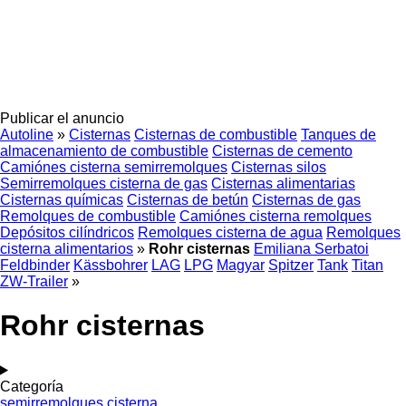
Publicar el anuncio
Autoline
»
Cisternas
Cisternas de combustible
Tanques de
almacenamiento de combustible
Cisternas de cemento
Camiónes cisterna semirremolques
Cisternas silos
Semirremolques cisterna de gas
Cisternas alimentarias
Cisternas químicas
Cisternas de betún
Cisternas de gas
Remolques de combustible
Camiónes cisterna remolques
Depósitos cilíndricos
Remolques cisterna de agua
Remolques
cisterna alimentarios
»
Rohr cisternas
Emiliana Serbatoi
Feldbinder
Kässbohrer
LAG
LPG
Magyar
Spitzer
Tank
Titan
ZW-Trailer
»
Rohr cisternas
Categoría
semirremolques cisterna