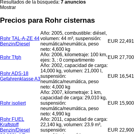
Resultados de la búsqueda:
7 anuncios
Mostrar
Precios para Rohr cisternas
Año: 2005, combustible: diésel,
Rohr TAL-A-ZE 44
volumen: 44 m³, suspensión:
EUR 22,491
Benzin/Diesel
neumática/neumática, peso
neto: 4,600 kg
Año: 2006, kilometraje: 100 km,
Rohr Tfgh
EUR 27,700
ejes: 3, : 0 compartimento
Año: 2002, capacidad de carga:
14,000 kg, volumen: 21,000 l,
Rohr ADS-18
suspensión:
EUR 16,541
Gefahrenklasse A3
neumática/neumática, peso
neto: 4,000 kg
Año: 2007, kilometraje: 1 km,
capacidad de carga: 29,010 kg,
Rohr isoliert
suspensión:
EUR 15,900
neumática/neumática, peso
neto: 4,990 kg
Rohr FUEL
Año: 2011, capacidad de carga:
Kraftstoff
22,140 kg, volumen: 23.9 m³,
Benzin/Diesel
suspensión:
EUR 22,900