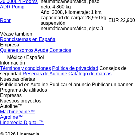
26.000L 4 Rooms
neumática/neumática, peso
ADR Pump
neto: 4,860 kg
Año: 2008, kilometraje: 1 km,
capacidad de carga: 28,950 kg,
Rohr
EUR 22,900
suspensión:
neumática/neumática, ejes: 3
Véase también
Rohr cisternas en España
Empresa
Quiénes somos
Ayuda
Contactos
México / Español
Información
Términos y condiciones
Política de privacidad
Consejos de
seguridad
Reseñas de Autoline
Catálogo de marcas
Nuestras ofertas
Publicidad en Autoline
Publicar el anuncio
Publicar un banner
Programa de afiliados
Empresas
Nuestros proyectos
Autoline™
Machineryline™
Agroline™
Linemedia Digital ™
© 2026 Linemedia