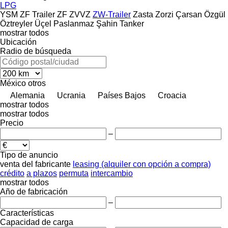
LPG
YSM
ZF Trailer
ZF
ZVVZ
ZW-Trailer
Zasta
Zorzi
Çarsan
Özgül
Öztreyler
Üçel Paslanmaz
Şahin Tanker
mostrar todos
Ubicación
Radio de búsqueda
México
otros
Alemania
Ucrania
Países Bajos
Croacia
mostrar todos
mostrar todos
Precio
–
Tipo de anuncio
venta
del fabricante
leasing (alquiler con opción a compra)
crédito
a plazos
permuta
intercambio
mostrar todos
Año de fabricación
–
Características
Capacidad de carga