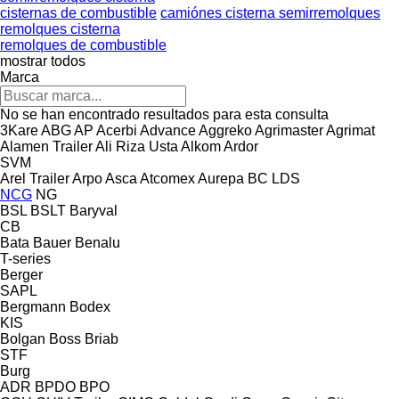
cisternas de combustible
camiónes cisterna semirremolques
remolques cisterna
remolques de combustible
mostrar todos
Marca
No se han encontrado resultados para esta consulta
3Kare
ABG
AP
Acerbi
Advance
Aggreko
Agrimaster
Agrimat
Alamen Trailer
Ali Riza Usta
Alkom
Ardor
SVM
Arel Trailer
Arpo
Asca
Atcomex
Aurepa
BC LDS
NCG
NG
BSL
BSLT
Baryval
CB
Bata
Bauer
Benalu
T-series
Berger
SAPL
Bergmann
Bodex
KIS
Bolgan
Boss
Briab
STF
Burg
ADR
BPDO
BPO