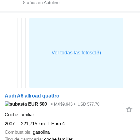
8
años en Autoline
Audi A6 allroad quattro
EUR 500
≈ MX$9,943
≈ USD 577.70
Coche familiar
2007
221,715 km
Euro 4
Combustible
gasolina
Tipo de carrocería
coche familiar