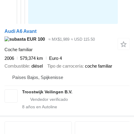
Audi A6 Avant
EUR 100
≈ MX$1,989
≈ USD 115.50
Coche familiar
2006
579,374 km
Euro 4
Combustible
diésel
Tipo de carrocería
coche familiar
Países Bajos, Spijkenisse
Troostwijk Veilingen B.V.
8
años en Autoline