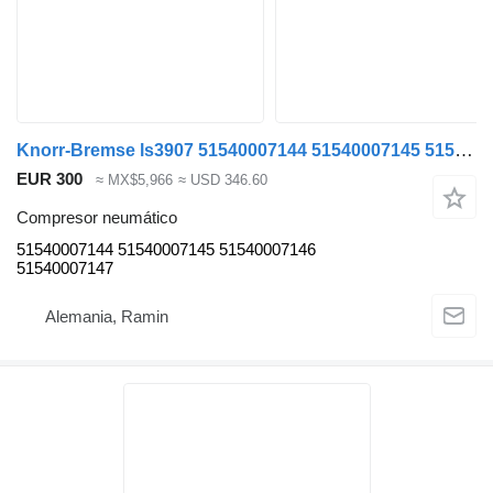
Knorr-Bremse ls3907 51540007144 51540007145 51540007146 51540007147 compresor neumático para MAN TGX TGS cabeza tractora
EUR 300
≈ MX$5,966
≈ USD 346.60
Compresor neumático
51540007144 51540007145 51540007146
51540007147
Alemania, Ramin