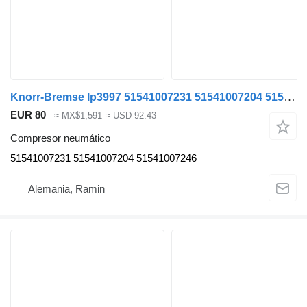
Knorr-Bremse lp3997 51541007231 51541007204 51541007246 compresor neumático para MAN TGX TGS TGA cabeza tractora
EUR 80
≈ MX$1,591
≈ USD 92.43
Compresor neumático
51541007231 51541007204 51541007246
Alemania, Ramin