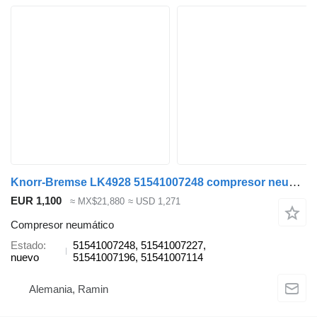
Knorr-Bremse LK4928 51541007248 compresor neumático para MAN TGX TGS cabeza tractora
EUR 1,100
≈ MX$21,880
≈ USD 1,271
Compresor neumático
Estado
51541007248, 51541007227,
nuevo
51541007196, 51541007114
Alemania, Ramin