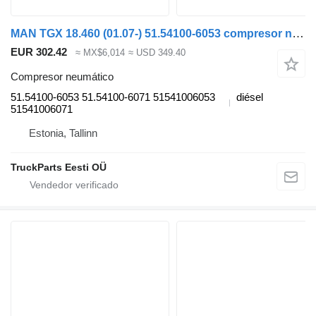
MAN TGX 18.460 (01.07-) 51.54100-6053 compresor neumático para MAN TGL, TGM, TGS, TGX (2005-2021) cabeza tractora
EUR 302.42
≈ MX$6,014
≈ USD 349.40
Compresor neumático
51.54100-6053 51.54100-6071 51541006053
diésel
51541006071
Estonia, Tallinn
TruckParts Eesti OÜ