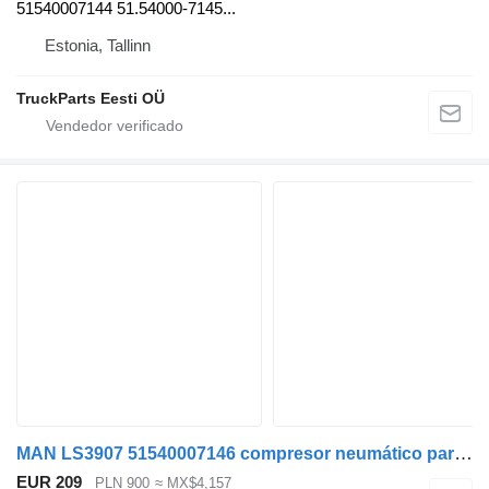
51540007144 51.54000-7145...
Estonia, Tallinn
TruckParts Eesti OÜ
MAN LS3907 51540007146 compresor neumático para MAN TGA TGX TGS EEV cabeza tractora para piezas
EUR 209
PLN 900
≈ MX$4,157