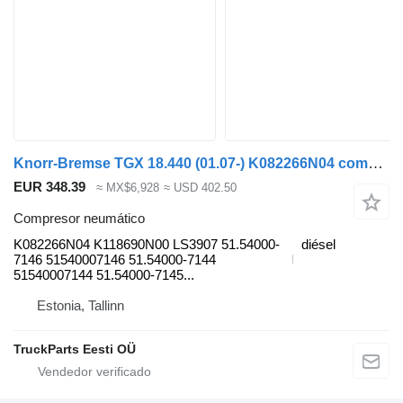
Knorr-Bremse TGX 18.440 (01.07-) K082266N04 compresor neumático para MAN TGL, TGM, TGS, TGX (2005-2021) cabeza tractora
EUR 348.39
≈ MX$6,928
≈ USD 402.50
Compresor neumático
K082266N04 K118690N00 LS3907 51.54000-
diésel
7146 51540007146 51.54000-7144
51540007144 51.54000-7145...
Estonia, Tallinn
TruckParts Eesti OÜ