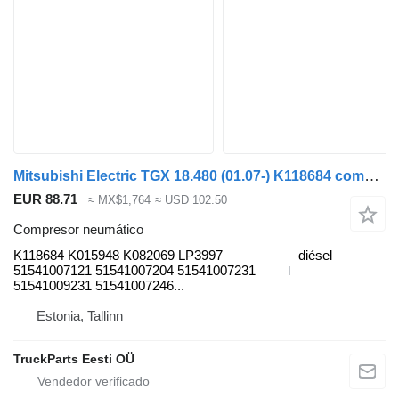
Mitsubishi Electric TGX 18.480 (01.07-) K118684 compresor neumático para MAN TGL, TGM, TGS, TGX (2005-2021) cabeza tractora
EUR 88.71
≈ MX$1,764
≈ USD 102.50
Compresor neumático
K118684 K015948 K082069 LP3997
diésel
51541007121 51541007204 51541007231
51541009231 51541007246...
Estonia, Tallinn
TruckParts Eesti OÜ