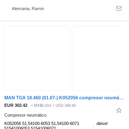
Alemania, Ramin
MAN TGX 18.460 (01.07-) K052056 compresor neumático para MAN TGL, TGM, TGS, TGX (2005-2021) cabeza tractora
EUR 302.42
≈ MX$6,014
≈ USD 349.40
Compresor neumático
K052056 51.54100-6053 51.54100-6071
diésel
51541006053 51541006071