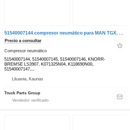
51540007144 compresor neumático para MAN TGX, TGS, TGL, TGM EURO6 cabeza tractora
Precio a consultar
Compresor neumático
51540007144, 51540007145, 51540007146, KNORR-
BREMSE LS3907, K071325N04, K118690N00,
51540007147,...
Lituania, Kaunas
Truck Parts Group