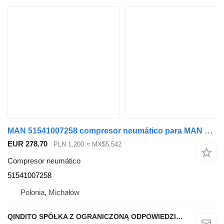
MAN 51541007258 compresor neumático para MAN TGX TGS cabeza tractora
EUR 278.70
PLN 1,200
≈ MX$5,542
Compresor neumático
51541007258
Polonia, Michałów
QINDITO SPÓŁKA Z OGRANICZONĄ ODPOWIEDZIALNOŚCIĄ