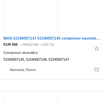
MAN 51540007147 51540007145 compresor neumático para MAN TGA TGX TGS cabeza tractora
EUR 650
≈ MX$12,930
≈ USD 751
Compresor neumático
51540007145, 51540007146, 51540007147
Alemania, Ramin