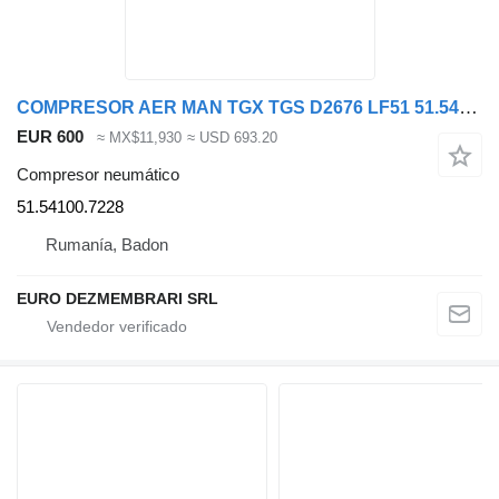
COMPRESOR AER MAN TGX TGS D2676 LF51 51.54100.7228, 51.54100.719 compresor neumático para MAN TGX TGS cabeza tractora
EUR 600
≈ MX$11,930
≈ USD 693.20
Compresor neumático
51.54100.7228
Rumanía, Badon
EURO DEZMEMBRARI SRL