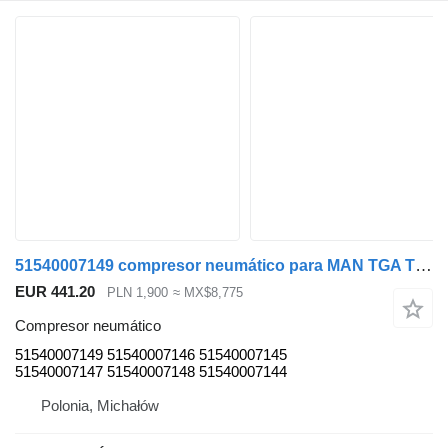
51540007149 compresor neumático para MAN TGA TGX TGS cabeza tractora
EUR 441.20
PLN 1,900
≈ MX$8,775
Compresor neumático
51540007149 51540007146 51540007145
51540007147 51540007148 51540007144
Polonia, Michałów