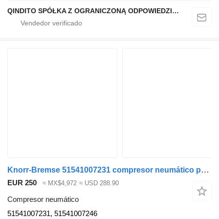
QINDITO SPÓŁKA Z OGRANICZONĄ ODPOWIEDZIALNOŚCIĄ
Knorr-Bremse 51541007231 compresor neumático para MAN TGX TGS cabeza tractora
EUR 250
≈ MX$4,972
≈ USD 288.90
Compresor neumático
51541007231, 51541007246