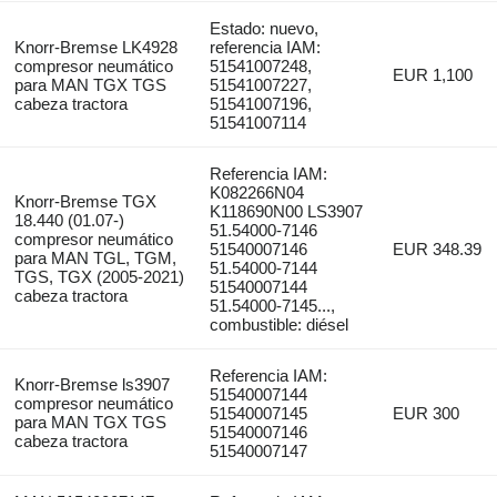
Estado: nuevo,
Knorr-Bremse LK4928
referencia IAM:
compresor neumático
51541007248,
EUR 1,100
para MAN TGX TGS
51541007227,
cabeza tractora
51541007196,
51541007114
Referencia IAM:
K082266N04
Knorr-Bremse TGX
K118690N00 LS3907
18.440 (01.07-)
51.54000-7146
compresor neumático
51540007146
EUR 348.39
para MAN TGL, TGM,
51.54000-7144
TGS, TGX (2005-2021)
51540007144
cabeza tractora
51.54000-7145...,
combustible: diésel
Referencia IAM:
Knorr-Bremse ls3907
51540007144
compresor neumático
51540007145
EUR 300
para MAN TGX TGS
51540007146
cabeza tractora
51540007147