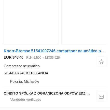
Knorr-Bremse 51541007246 compresor neumático para MAN TGX TGS EURO 6 cabeza tractora
EUR 348.40
PLN 1,500
≈ MX$6,928
Compresor neumático
51541007246 K118684NO4
Polonia, Michałów
QINDITO SPÓŁKA Z OGRANICZONĄ ODPOWIEDZIALNOŚCIĄ