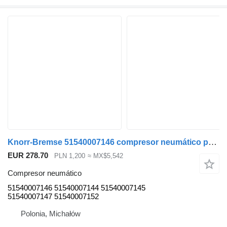
Knorr-Bremse 51540007146 compresor neumático para MAN TGX TGS cabeza tractora
EUR 278.70
PLN 1,200
≈ MX$5,542
Compresor neumático
51540007146 51540007144 51540007145
51540007147 51540007152
Polonia, Michałów