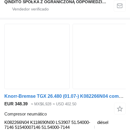
QINDITO SPÓŁKA Z OGRANICZONĄ ODPOWIEDZIALNOŚCIĄ
Knorr-Bremse TGX 26.480 (01.07-) K082266N04 compresor neumático para MAN TGL, TGM, TGS, TGX (2005-2021) cabeza tractora
EUR 348.39
≈ MX$6,928
≈ USD 402.50
Compresor neumático
K082266N04 K118690N00 LS3907 51.54000-
diésel
7146 51540007146 51.54000-7144