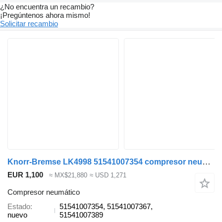
¿No encuentra un recambio?
¡Pregúntenos ahora mismo!
Solicitar recambio
Knorr-Bremse LK4998 51541007354 compresor neumático para MAN TGX TGS cabeza tractora
EUR 1,100
≈ MX$21,880
≈ USD 1,271
Compresor neumático
Estado
51541007354, 51541007367,
nuevo
51541007389