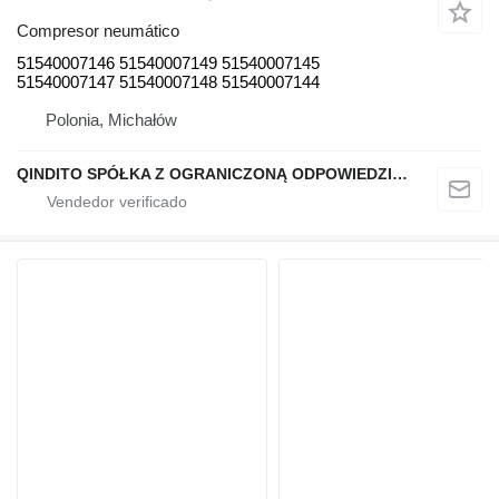
Compresor neumático
51540007146 51540007149 51540007145
51540007147 51540007148 51540007144
Polonia, Michałów
QINDITO SPÓŁKA Z OGRANICZONĄ ODPOWIEDZIALNOŚCIĄ