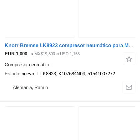
Knorr-Bremse LK8923 compresor neumático para MAN TGX TGS cabeza tractora
EUR 1,000
≈ MX$19,890
≈ USD 1,155
Compresor neumático
Estado
nuevo
LK8923, K107684N04, 51541007272
Alemania, Ramin