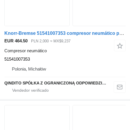
Knorr-Bremse 51541007353 compresor neumático para MAN TGS TGX cabeza tractora
EUR 464.50
PLN 2,000
≈ MX$9,237
Compresor neumático
51541007353
Polonia, Michałów
QINDITO SPÓŁKA Z OGRANICZONĄ ODPOWIEDZIALNOŚCIĄ