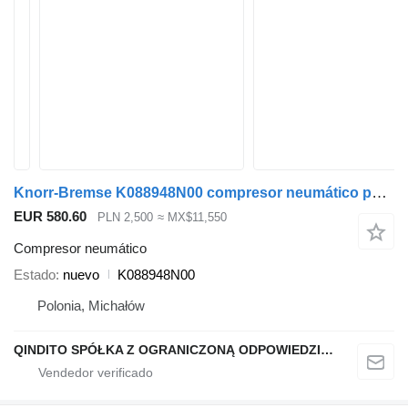
Knorr-Bremse K088948N00 compresor neumático para MAN TGA TGS TGX cabeza tractora
EUR 580.60
PLN 2,500
≈ MX$11,550
Compresor neumático
Estado
nuevo
K088948N00
Polonia, Michałów
QINDITO SPÓŁKA Z OGRANICZONĄ ODPOWIEDZIALNOŚCIĄ