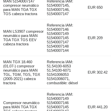
MAN 51540007147
Referencia IAM:
compresor neumático
51540007145,
EUR 650
para MAN TGA TGX
51540007146,
TGS cabeza tractora
51540007147
Referencia IAM:
51540007146
MAN LS3907 compresor
51540007149
neumático para MAN
51540007145
EUR 209
TGA TGX TGS EEV
51540007147
cabeza tractora
51540007148
51540007144
MAN TGX 18.460
Referencia IAM:
(01.07-) compresor
51.54100-6053
neumático para MAN
51.54100-6071
EUR 302.42
TGL, TGM, TGS, TGX
51541006053
(2005-2021) cabeza
51541006071,
tractora
combustible: diésel
Referencia IAM:
51540007149
Compresor neumático
51540007146
para MAN TGA TGX
51540007145
EUR 441.20