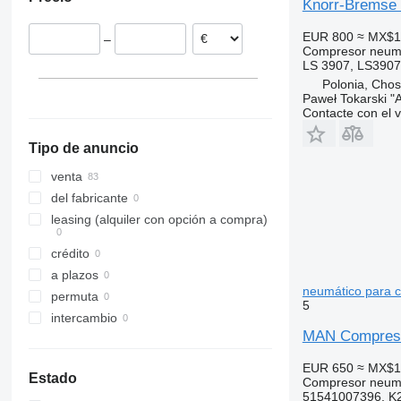
Dinamarca
Knorr-Bremse
Polonia
EUR 800
≈ MX$1
–
Alemania
Compresor neum
Países Bajos
LS 3907, LS390
Polonia, Cho
Italia
Paweł Tokarski "
Grecia
Contacte con el 
mostrar todos
Tipo de anuncio
venta
del fabricante
leasing (alquiler con opción a compra)
crédito
a plazos
neumático para 
permuta
5
intercambio
MAN Compreso
EUR 650
≈ MX$1
Estado
Compresor neum
51541007396, K