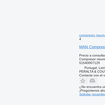
compresor neumá
4
MAN Compresor
Precio a consulta
Compresor neum
51540007129
Portugal, Leir
PERALTA & COU
Contacte con el 
¿No encuentra u
¡Pregúntenos ah
Solicitar recambi