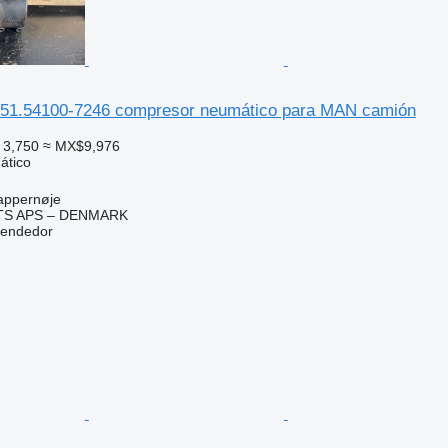
 51.54100-7246 compresor neumático para MAN camión
 3,750
≈ MX$9,976
ático
appernøje
TS APS – DENMARK
vendedor