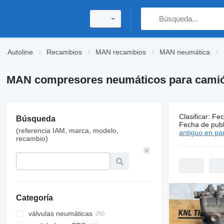
Autoline
Recambios
MAN recambios
MAN neumática
MAN compresores neumáticos para cami
Clasificar
:
Fec
83 anuncio
Búsqueda
Fecha de publ
(referencia IAM, marca, modelo,
Precio:
MX$1,
antiguo en par
recambio)
Categoría
válvulas neumáticas