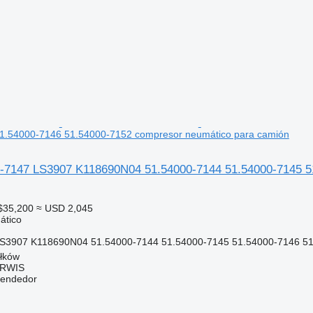
1.54000-7146 51.54000-7152 compresor neumático para camión
7147 LS3907 K118690N04 51.54000-7144 51.54000-7145 51
$35,200
≈ USD 2,045
ático
LS3907 K118690N04 51.54000-7144 51.54000-7145 51.54000-7146 5
ełków
ERWIS
vendedor