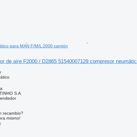
tico para MAN F/M/L 2000 camión
 de aire F2000 / D2865 51540007129 compresor neumátic
r
ático
ia
TINHO S.A.
vendedor
n recambio?
ora mismo!
o