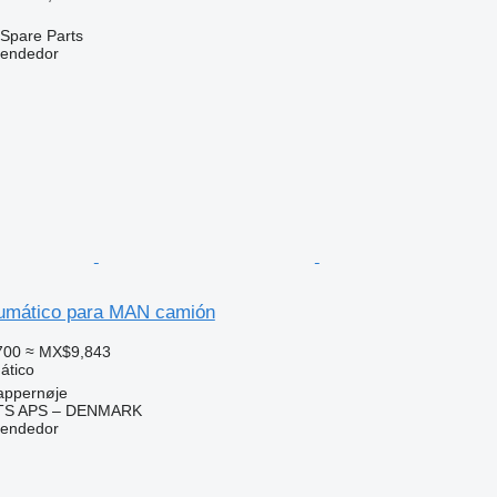
Spare Parts
vendedor
umático para MAN camión
700
≈ MX$9,843
ático
appernøje
TS APS – DENMARK
vendedor