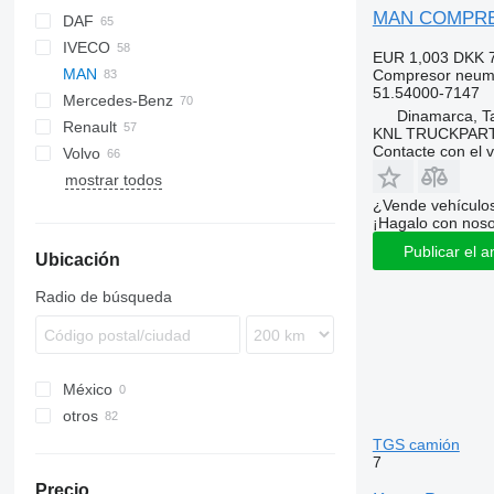
MAN COMPRESS
DAF
IVECO
CF
BF
F-MAX
EUR 1,003
DKK 
MAN
LF
EuroCargo
LTM
Compresor neum
51.54000-7147
Mercedes-Benz
XF
EuroStar
F90
Dinamarca, T
Renault
XG
Eurorider
L2000
A-Class
Atleon
KNL TRUCKPAR
Contacte con el 
Volvo
Eurotech
TGA
Actros
D-series
R-series
mostrar todos
Eurotrakker
TGL
Antos
Kerax
B-series
¿Vende vehículo
Stralis
TGM
Arocs
Magnum
FH
¡Hagalo con noso
Trakker
TGS
Atego
Major
FL
Publicar el a
Ubicación
TGX
Axor
Midliner
FM
Econic
Midlum
FMX
Radio de búsqueda
Unimog
Premium
VNL
México
otros
Portugal
TGS camión
7
España
Precio