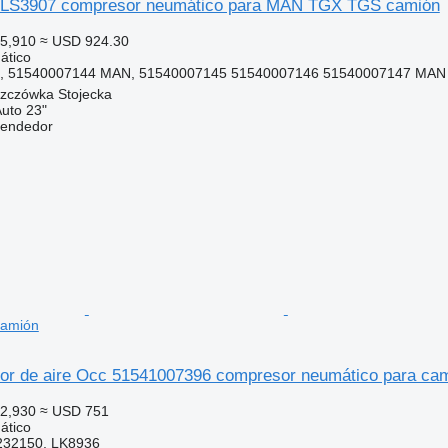
 LS3907 compresor neumático para MAN TGX TGS camión
5,910
≈ USD 924.30
ático
7, 51540007144 MAN, 51540007145 51540007146 51540007147 MAN
szczówka Stojecka
Auto 23"
vendedor
camión
r de aire Occ 51541007396 compresor neumático para ca
2,930
≈ USD 751
ático
232150, LK8936