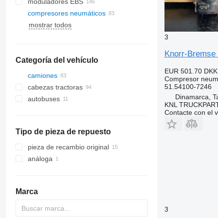
moduladores EBS
compresores neumáticos
mostrar todos
3
Knorr-Bremse
Categoría del vehículo
EUR 501.70
DKK
camiones
Compresor neum
51.54100-7246
cabezas tractoras
Dinamarca, T
autobuses
KNL TRUCKPAR
Contacte con el 
Tipo de pieza de repuesto
pieza de recambio original
análoga
Marca
3