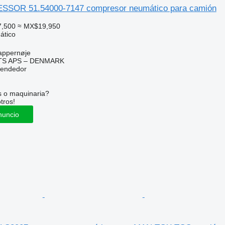
OR 51.54000-7147 compresor neumático para camión
7,500
≈ MX$19,950
ático
appernøje
TS APS – DENMARK
vendedor
s o maquinaria?
tros!
nuncio