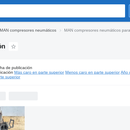
MAN compresores neumáticos
MAN compresores neumáticos para
ón
ha de publicación
s:
MAN compresores neumáticos para camión
icación
Más caro en parte superior
Menos caro en parte superior
Año d
400 - MX$32,000
te superior