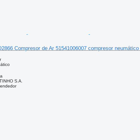
D2866 Compresor de Ar 51541006007 compresor neumático
r
ático
ia
TINHO S.A.
vendedor