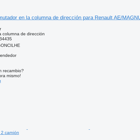
mutador en la columna de dirección para Renault AE
r
 columna de dirección
34435
RGONCILHE
vendedor
n recambio?
ora mismo!
o
 2 camión