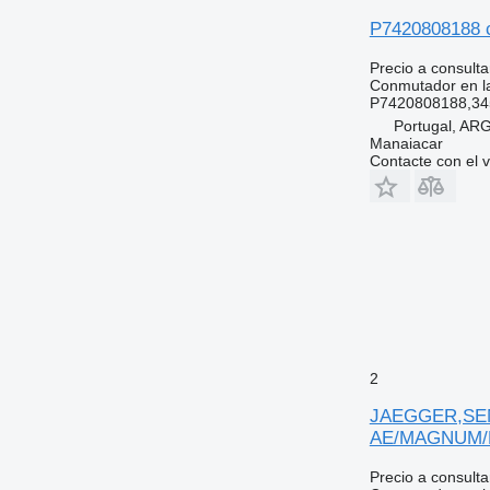
P7420808188 c
Precio a consulta
Conmutador en la
P7420808188,34
Portugal, A
Manaiacar
Contacte con el 
2
JAEGGER,SEM I
AE/MAGNUM/
Precio a consulta