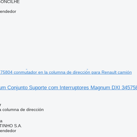
RGONCILHE
vendedor
5804 conmutador en la columna de dirección para Renault camión
um Conjunto Suporte com Interruptores Magnum DXI 3457580
r
 columna de dirección
ia
TINHO S.A.
vendedor