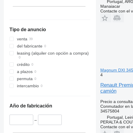
Portugal, A
Manaiacar
Contacte con el 
Tipo de anuncio
venta
del fabricante
leasing (alquiler con opción a compra)
crédito
Magnum DXI 3457
a plazos
4
permuta
Renault Premi
intercambio
camión
Precio a consulta
Año de fabricación
Conmutador en la
34575804
Portugal, Leir
–
PERALTA & COU
Contacte con el 