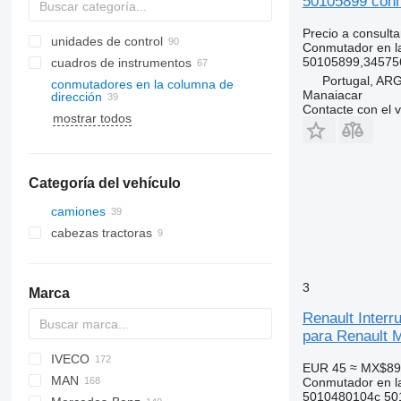
50105899 con
Precio a consulta
unidades de control
Conmutador en la
50105899,34575
cuadros de instrumentos
Portugal, A
conmutadores en la columna de
Manaiacar
dirección
Contacte con el 
mostrar todos
Categoría del vehículo
camiones
cabezas tractoras
3
Marca
Renault Interr
para Renault
IVECO
AZ
HD
Probus
C-series
CF
2000
EUR 45
≈ MX$89
MAN
Jumper
LF
F-MAX
Daily
NQR
Carnival
Conmutador en la
5010480104c 50