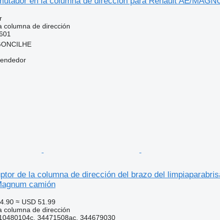
mutador en la columna de dirección para Renault AE
r
 columna de dirección
601
RGONCILHE
vendedor
uptor de la columna de dirección del brazo del limpiaparab
 Magnum camión
4.90
≈ USD 51.99
 columna de dirección
10480104c, 34471508ac, 344679030