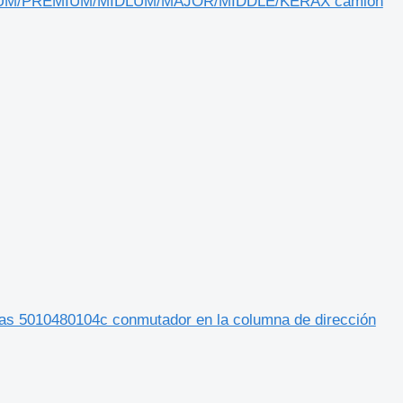
/MAGNUM/PREMIUM/MIDLUM/MAJOR/MIDDLE/KERAX camión
risas 5010480104c conmutador en la columna de dirección