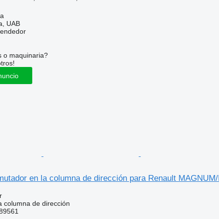
na
a, UAB
vendedor
s o maquinaria?
tros!
nuncio
mutador en la columna de dirección para Renault MA
r
 columna de dirección
89561