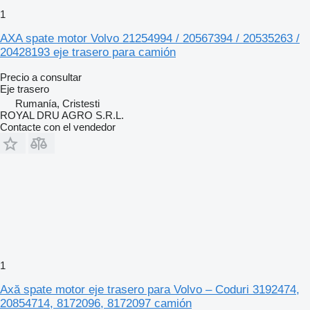
1
AXA spate motor Volvo 21254994 / 20567394 / 20535263 /
20428193 eje trasero para camión
Precio a consultar
Eje trasero
Rumanía, Cristesti
ROYAL DRU AGRO S.R.L.
Contacte con el vendedor
1
Axă spate motor eje trasero para Volvo – Coduri 3192474,
20854714, 8172096, 8172097 camión