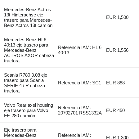
Mercedes-Benz Actros
13t Hinterachse eje
EUR 1,500
trasero para Mercedes-
Benz Actros 13t camión
Mercedes-Benz HL6
40:13 eje trasero para
Referencia IAM: HL 6
Mercedes-Benz
EUR 1,556
40:13
ACTROS AXOR cabeza
tractora
Scania R780 3,08 eje
trasero para Scania
Referencia IAM: SC1
EUR 888
SERIE 4 / R cabeza
tractora
Volvo Rear axel housing
Referencia IAM:
eje trasero para Volvo
EUR 450
20702701 RSS1332A
FE-280 camión
Eje trasero para
Mercedes-Benz
Referencia IAM:
EUR 1,300