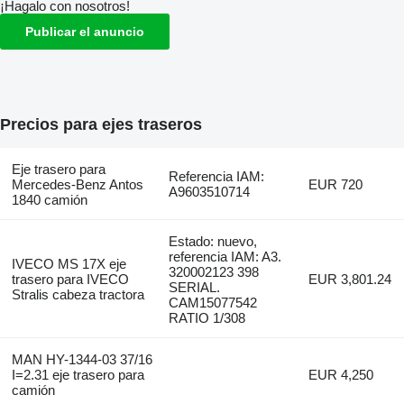
¡Hagalo con nosotros!
Publicar el anuncio
Precios para ejes traseros
Eje trasero para
Referencia IAM:
Mercedes-Benz Antos
EUR 720
A9603510714
1840 camión
Estado: nuevo,
referencia IAM: A3.
IVECO MS 17X eje
320002123 398
trasero para IVECO
EUR 3,801.24
SERIAL.
Stralis cabeza tractora
CAM15077542
RATIO 1/308
MAN HY-1344-03 37/16
I=2.31 eje trasero para
EUR 4,250
camión