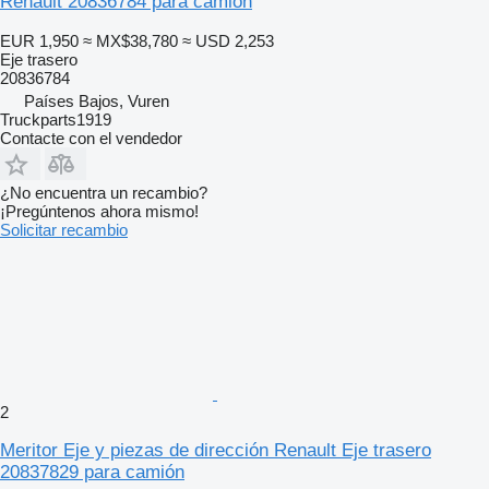
Renault 20836784 para camión
EUR 1,950
≈ MX$38,780
≈ USD 2,253
Eje trasero
20836784
Países Bajos, Vuren
Truckparts1919
Contacte con el vendedor
¿No encuentra un recambio?
¡Pregúntenos ahora mismo!
Solicitar recambio
2
Meritor Eje y piezas de dirección Renault Eje trasero
20837829 para camión