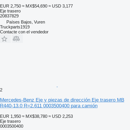
EUR 2,750
≈ MX$54,690
≈ USD 3,177
Eje trasero
20837829
Países Bajos, Vuren
Truckparts1919
Contacte con el vendedor
2
Mercedes-Benz Eje y piezas de dirección Eje trasero MB
R440-13.0 R=2.611 0003500400 para camión
EUR 1,950
≈ MX$38,780
≈ USD 2,253
Eje trasero
0003500400