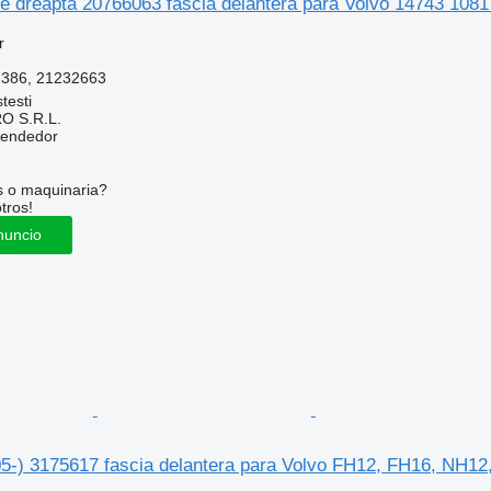
te dreapta 20766063 fascia delantera para Volvo 14743 108
r
2386, 21232663
testi
O S.R.L.
vendedor
s o maquinaria?
tros!
nuncio
05-) 3175617 fascia delantera para Volvo FH12, FH16, NH12