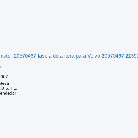
ernator 20570467 fascia delantera para Volvo 20570467 213
r
9007
testi
O S.R.L.
vendedor