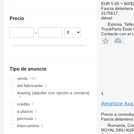
EUR 5.65
≈ MX$
Rumanía
Sprinter
Zoe
FMX
B13
FH16
FL7
FM7
FL6 12
Fascia delantera
Estonia
3175617
Tourismo
VNL
FH 440
FL10
FM9
FL6 15
diésel
Precio
Polonia
Travego
FL12
FM10
Estonia, Talli
Portugal
FL240
FM12
TruckParts Eesti
–
Contacte con el 
Países Bajos
FL612
FM13
Lituania
FL615
Dinamarca
Bélgica
mostrar todos
Tipo de anuncio
venta
del fabricante
leasing (alquiler con opción a compra)
1
Amortizor Axa
crédito
a plazos
Precio a consulta
permuta
Fascia delantera
Rumanía, Cris
intercambio
ROYAL DRU AGR