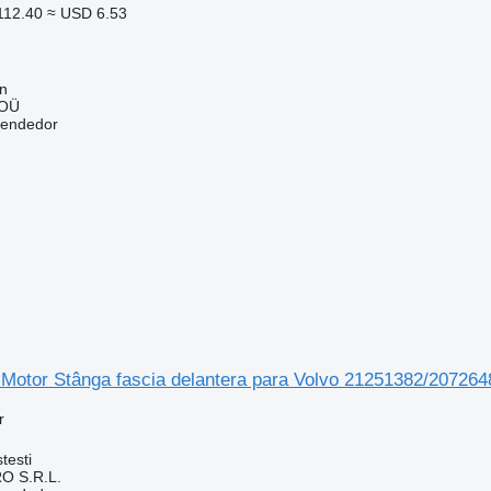
112.40
≈ USD 6.53
nn
 OÜ
vendedor
 Motor Stânga fascia delantera para Volvo 21251382/20726
r
testi
O S.R.L.