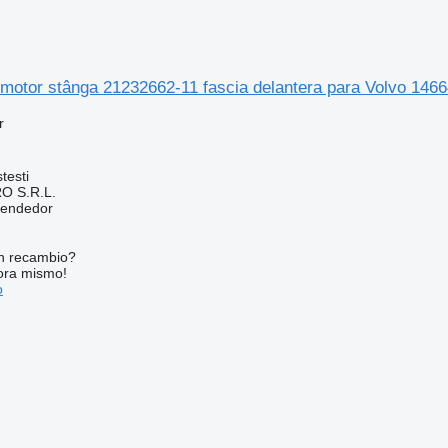
 motor stânga 21232662-11 fascia delantera para Volvo 146
r
testi
O S.R.L.
vendedor
n recambio?
ora mismo!
o