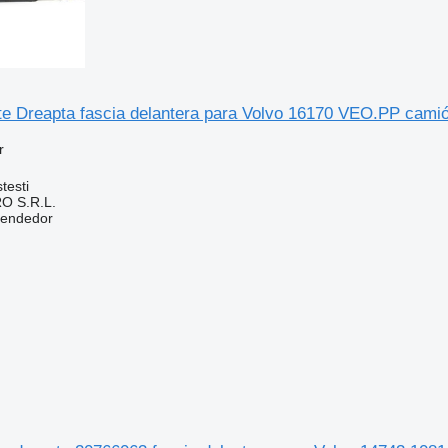
te Dreapta fascia delantera para Volvo 16170 VEO.PP cami
r
testi
O S.R.L.
vendedor