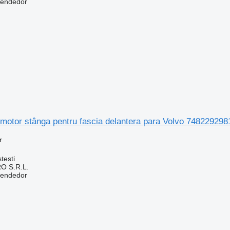
vendedor
 motor stânga pentru fascia delantera para Volvo 74822929
r
testi
O S.R.L.
vendedor