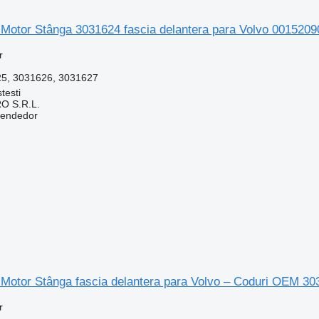
 Motor Stânga 3031624 fascia delantera para Volvo 001520
r
5, 3031626, 3031627
testi
O S.R.L.
vendedor
 Motor Stânga fascia delantera para Volvo – Coduri OEM 3
r