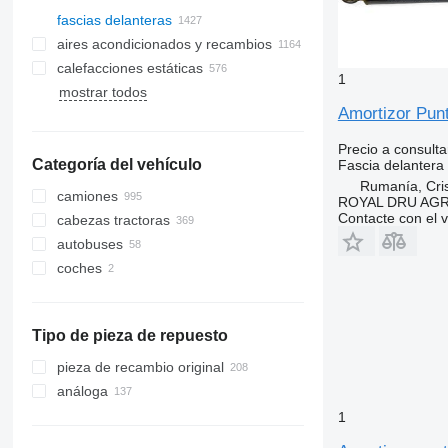
fascias delanteras
aires acondicionados y recambios
calefacciones estáticas
mangueras de aire acondicionado
1
mostrar todos
lunas laterales
radiadores de aire acondicionado
Amortizor Pun
techos panorámicos
parabrisas
compresores de aires
Precio a consulta
acondicionados
Categoría del vehículo
lunas traseras
Fascia delantera
filtros deshidratador para aire
Rumanía, Cris
camiones
acondicionado
ROYAL DRU AGR
Contacte con el 
cabezas tractoras
aires acondicionados
autobuses
otras piezas de aire acondicionado
coches
Tipo de pieza de repuesto
pieza de recambio original
análoga
1