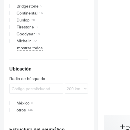
Bridgestone
Continental
Dunlop
Firestone
Goodyear
Michelin
mostrar todos
B-series
Ubicación
Radio de búsqueda
México
otros
Estonia
Rumanía
Estructura del neumático