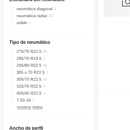
Alemania
Eslovaquia
neumática diagonal
Polonia
neumática radial
sólido
Tipo de neumático
275/70 R22.5
285/70 R19.5
295/80 R22.5
305 x 70 R22.5
305/70 R22.5
315/70 R22.5
455/45 R22.5
7.50-16
mostrar todos
Ancho de perfil