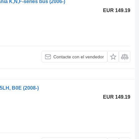
ania K,N,F-series bus (2006-)
EUR 149.19
Contacte con el vendedor
5LH, B0E (2008-)
EUR 149.19