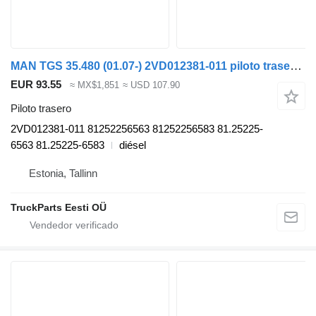
MAN TGS 35.480 (01.07-) 2VD012381-011 piloto trasero para MAN TGL, TGM, TGS, TGX (2005-2021) cabeza tractora
EUR 93.55
≈ MX$1,851
≈ USD 107.90
Piloto trasero
2VD012381-011 81252256563 81252256583 81.25225-
6563 81.25225-6583
diésel
Estonia, Tallinn
TruckParts Eesti OÜ