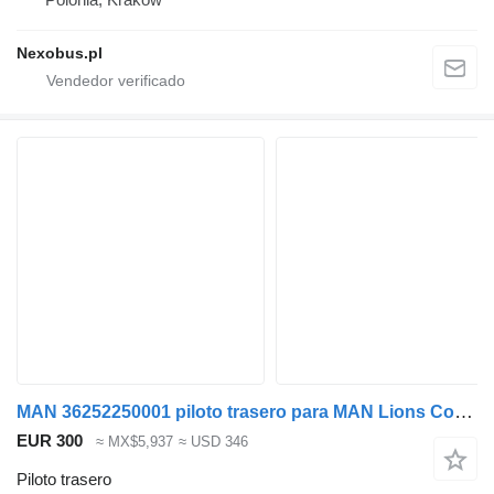
Nexobus.pl
MAN 36252250001 piloto trasero para MAN Lions Coach R07 R08 after 2018 autobús
EUR 300
≈ MX$5,937
≈ USD 346
Piloto trasero