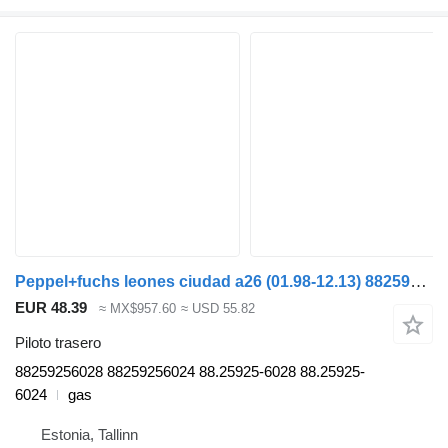
Peppel+fuchs leones ciudad a26 (01.98-12.13) 88259256028 piloto trasero para MAN Lion's bus (1991-) autobús
EUR 48.39
≈ MX$957.60
≈ USD 55.82
Piloto trasero
88259256028 88259256024 88.25925-6028 88.25925-
6024
gas
Estonia, Tallinn