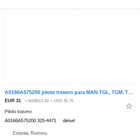
A0166A575200 piloto trasero para MAN TGL, TGM, TGS, TGX (2005-2021) camión
EUR 31
≈ MX$613.40
≈ USD 35.76
Piloto trasero
A0166A575200 325-4471
diésel
Estonia, Rummu