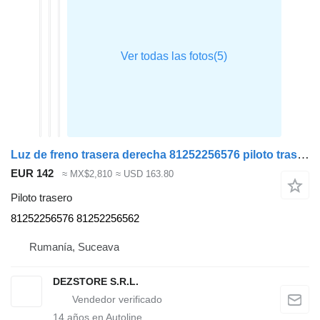
Luz de freno trasera derecha 81252256576 piloto trasero para MAN TGX cabeza tractora
EUR 142
≈ MX$2,810
≈ USD 163.80
Piloto trasero
81252256576 81252256562
Rumanía, Suceava
DEZSTORE S.R.L.
14
años en Autoline