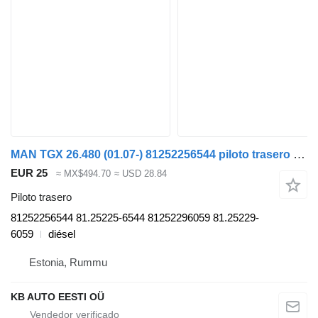
MAN TGX 26.480 (01.07-) 81252256544 piloto trasero para MAN TGL, TGM, TGS, TGX (2005-2021) camión
EUR 25
≈ MX$494.70
≈ USD 28.84
Piloto trasero
81252256544 81.25225-6544 81252296059 81.25229-
6059
diésel
Estonia, Rummu
KB AUTO EESTI OÜ