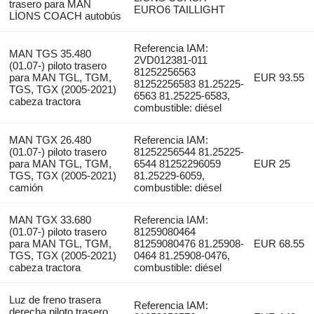
trasero para MAN
EURO6 TAILLIGHT
LİONS COACH autobús
Referencia IAM:
MAN TGS 35.480
2VD012381-011
(01.07-) piloto trasero
81252256563
para MAN TGL, TGM,
EUR 93.55
81252256583 81.25225-
TGS, TGX (2005-2021)
6563 81.25225-6583,
cabeza tractora
combustible: diésel
MAN TGX 26.480
Referencia IAM:
(01.07-) piloto trasero
81252256544 81.25225-
para MAN TGL, TGM,
6544 81252296059
EUR 25
TGS, TGX (2005-2021)
81.25229-6059,
camión
combustible: diésel
MAN TGX 33.680
Referencia IAM:
(01.07-) piloto trasero
81259080464
para MAN TGL, TGM,
81259080476 81.25908-
EUR 68.55
TGS, TGX (2005-2021)
0464 81.25908-0476,
cabeza tractora
combustible: diésel
Luz de freno trasera
Referencia IAM:
derecha piloto trasero