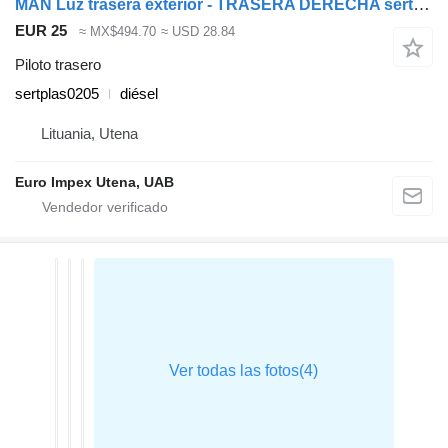
MAN Luz trasera exterior - TRASERA DERECHA sertplas0205 piloto trasero para MAN LE8.180 camión
EUR 25
≈ MX$494.70
≈ USD 28.84
Piloto trasero
sertplas0205
diésel
Lituania, Utena
Euro Impex Utena, UAB