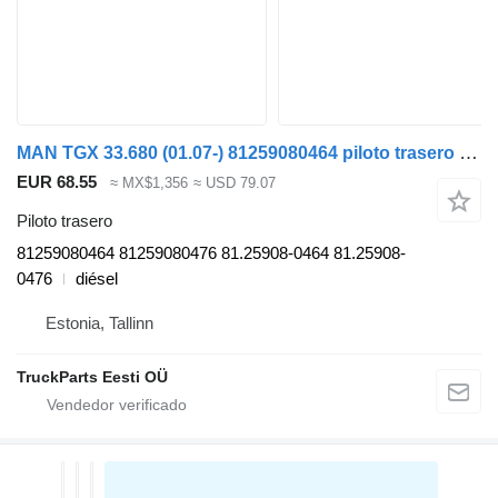
MAN TGX 33.680 (01.07-) 81259080464 piloto trasero para MAN TGL, TGM, TGS, TGX (2005-2021) cabeza tractora
EUR 68.55
≈ MX$1,356
≈ USD 79.07
Piloto trasero
81259080464 81259080476 81.25908-0464 81.25908-
0476
diésel
Estonia, Tallinn
TruckParts Eesti OÜ