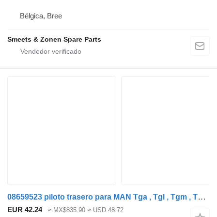
Bélgica, Bree
Smeets & Zonen Spare Parts
08659523 piloto trasero para MAN Tga , Tgl , Tgm , Tgs , Tgx cabeza tractora
EUR 42.24
≈ MX$835.90
≈ USD 48.72