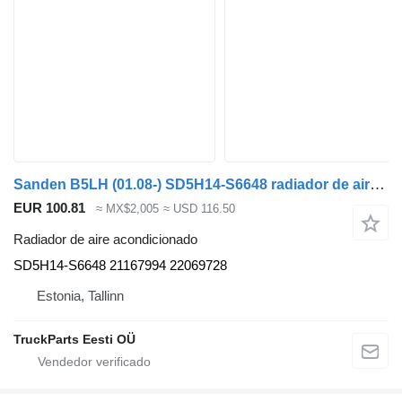
Sanden B5LH (01.08-) SD5H14-S6648 radiador de aire acondicionado para Volvo B5LH, B0E (2008-) autobús
EUR 100.81
≈ MX$2,005
≈ USD 116.50
Radiador de aire acondicionado
SD5H14-S6648 21167994 22069728
Estonia, Tallinn
TruckParts Eesti OÜ