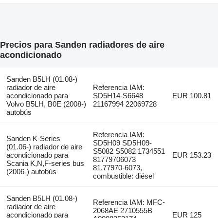
Precios para Sanden radiadores de aire
acondicionado
Sanden B5LH (01.08-)
radiador de aire
Referencia IAM:
acondicionado para
SD5H14-S6648
EUR 100.81
Volvo B5LH, B0E (2008-)
21167994 22069728
autobús
Referencia IAM:
Sanden K-Series
SD5H09 SD5H09-
(01.06-) radiador de aire
S5082 S5082 1734551
acondicionado para
EUR 153.23
81779706073
Scania K,N,F-series bus
81.77970-6073,
(2006-) autobús
combustible: diésel
Sanden B5LH (01.08-)
Referencia IAM: MFC-
radiador de aire
2068AE 2710555B
acondicionado para
EUR 125