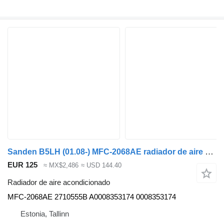
Sanden B5LH (01.08-) MFC-2068AE radiador de aire acondicionado para Volvo B5LH, B0E (2008-) autobús
EUR 125
≈ MX$2,486
≈ USD 144.40
Radiador de aire acondicionado
MFC-2068AE 2710555B A0008353174 0008353174
Estonia, Tallinn