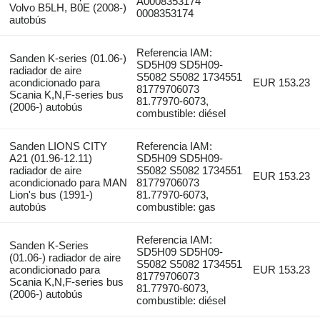
A0008353174
Volvo B5LH, B0E (2008-)
0008353174
autobús
Referencia IAM:
Sanden K-series (01.06-)
SD5H09 SD5H09-
radiador de aire
S5082 S5082 1734551
acondicionado para
EUR 153.23
81779706073
Scania K,N,F-series bus
81.77970-6073,
(2006-) autobús
combustible: diésel
Sanden LIONS CITY
Referencia IAM:
A21 (01.96-12.11)
SD5H09 SD5H09-
radiador de aire
S5082 S5082 1734551
EUR 153.23
acondicionado para MAN
81779706073
Lion's bus (1991-)
81.77970-6073,
autobús
combustible: gas
Referencia IAM:
Sanden K-Series
SD5H09 SD5H09-
(01.06-) radiador de aire
S5082 S5082 1734551
acondicionado para
EUR 153.23
81779706073
Scania K,N,F-series bus
81.77970-6073,
(2006-) autobús
combustible: diésel