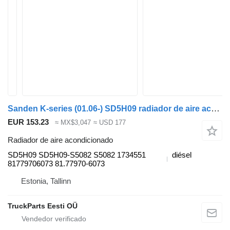
Sanden K-series (01.06-) SD5H09 radiador de aire acondicionado para Scania K,N,F-series bus (2006-) autobús
EUR 153.23
≈ MX$3,047
≈ USD 177
Radiador de aire acondicionado
SD5H09 SD5H09-S5082 S5082 1734551
diésel
81779706073 81.77970-6073
Estonia, Tallinn
TruckParts Eesti OÜ