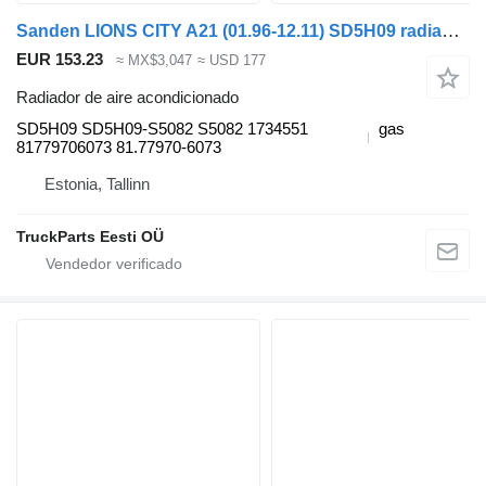
Sanden LIONS CITY A21 (01.96-12.11) SD5H09 radiador de aire acondicionado para MAN Lion's bus (1991-) autobús
EUR 153.23
≈ MX$3,047
≈ USD 177
Radiador de aire acondicionado
SD5H09 SD5H09-S5082 S5082 1734551
gas
81779706073 81.77970-6073
Estonia, Tallinn
TruckParts Eesti OÜ