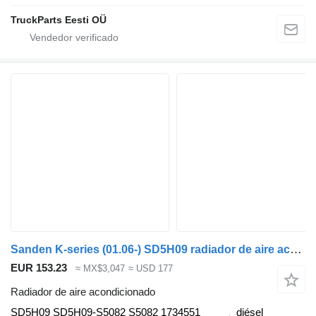
TruckParts Eesti OÜ
Sanden K-series (01.06-) SD5H09 radiador de aire acondicionado para Scania K,N,F-series bus (2006-) autobús
EUR 153.23
≈ MX$3,047
≈ USD 177
Radiador de aire acondicionado
SD5H09 SD5H09-S5082 S5082 1734551
diésel