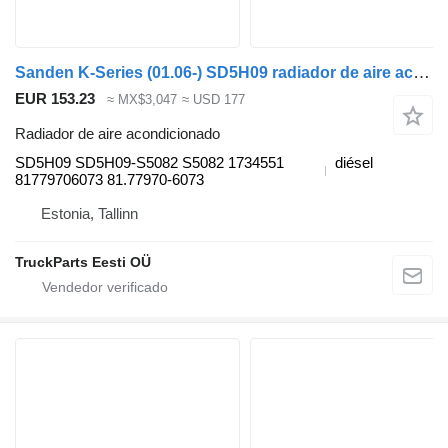
Sanden K-Series (01.06-) SD5H09 radiador de aire acondicionado para Scania K,N,F-series bus (2006-) autobús
EUR 153.23
≈ MX$3,047
≈ USD 177
Radiador de aire acondicionado
SD5H09 SD5H09-S5082 S5082 1734551
diésel
81779706073 81.77970-6073
Estonia, Tallinn
TruckParts Eesti OÜ