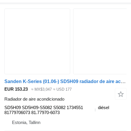
Sanden K-Series (01.06-) SD5H09 radiador de aire acondicionado para Scania K,N,F-series bus (2006-) autobús
EUR 153.23
≈ MX$3,047
≈ USD 177
Radiador de aire acondicionado
SD5H09 SD5H09-S5082 S5082 1734551
diésel
81779706073 81.77970-6073
Estonia, Tallinn