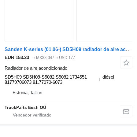
Sanden K-series (01.06-) SD5H09 radiador de aire acondicionado para Scania K,N,F-series bus (2006-) autobús
EUR 153.23
≈ MX$3,047
≈ USD 177
Radiador de aire acondicionado
SD5H09 SD5H09-S5082 S5082 1734551
diésel
81779706073 81.77970-6073
Estonia, Tallinn
TruckParts Eesti OÜ