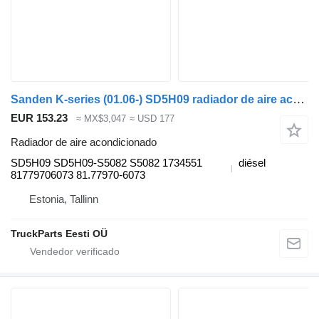
Sanden K-series (01.06-) SD5H09 radiador de aire acondicionado para Scania K,N,F-series bus (2006-) autobús
EUR 153.23
≈ MX$3,047
≈ USD 177
Radiador de aire acondicionado
SD5H09 SD5H09-S5082 S5082 1734551
diésel
81779706073 81.77970-6073
Estonia, Tallinn
TruckParts Eesti OÜ