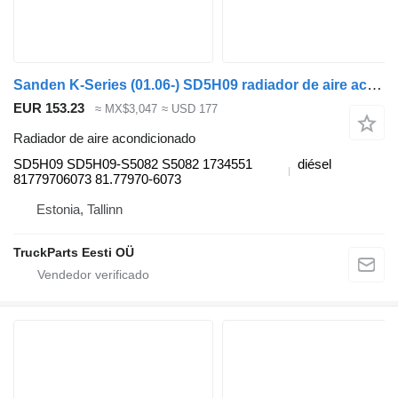
Sanden K-Series (01.06-) SD5H09 radiador de aire acondicionado para Scania K,N,F-series bus (2006-) autobús
EUR 153.23
≈ MX$3,047
≈ USD 177
Radiador de aire acondicionado
SD5H09 SD5H09-S5082 S5082 1734551
diésel
81779706073 81.77970-6073
Estonia, Tallinn
TruckParts Eesti OÜ