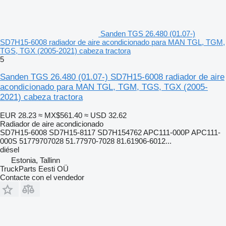
Sanden TGS 26.480 (01.07-)
SD7H15-6008 radiador de aire acondicionado para MAN TGL, TGM,
TGS, TGX (2005-2021) cabeza tractora
5
Sanden TGS 26.480 (01.07-) SD7H15-6008 radiador de aire
acondicionado para MAN TGL, TGM, TGS, TGX (2005-
2021) cabeza tractora
EUR 28.23
≈ MX$561.40
≈ USD 32.62
Radiador de aire acondicionado
SD7H15-6008 SD7H15-8117 SD7H154762 APC111-000P APC111-
000S 51779707028 51.77970-7028 81.61906-6012...
diésel
Estonia, Tallinn
TruckParts Eesti OÜ
Contacte con el vendedor