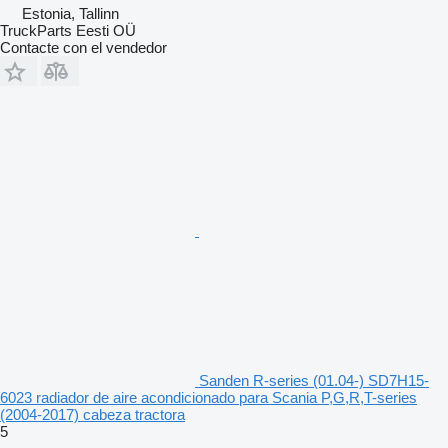
Estonia, Tallinn
TruckParts Eesti OÜ
Contacte con el vendedor
Sanden R-series (01.04-) SD7H15-
6023 radiador de aire acondicionado para Scania P,G,R,T-series
(2004-2017) cabeza tractora
5