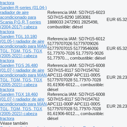
tractora
Sanden R-series (01.04-)
radiador de aire
Referencia IAM: SD7H15-6023
acondicionado para
SD7H15-8290 1853081
EUR 65.32
Scania P,G,R,T-series
1888033 2472901 2825498,
(2004-2017) cabeza
combustible: diésel
tractora
Sanden TGL 10.180
Referencia IAM: SD7H15-6012
(01.05-) radiador de aire
51779707026 51779709026
acondicionado para MAN
51779707015 51779546006
EUR 65.32
TGL, TGM, TGS, TGX
51.77970-7026 51.77970-9026
(2005-2021) cabeza
51.77970..., combustible: diésel
tractora
Sanden TGS 26.480
Referencia IAM: SD7H15-6008
(01.07-) radiador de aire
SD7H15-8117 SD7H154762
acondicionado para MAN
APC111-000P APC111-000S
EUR 28.23
TGL, TGM, TGS, TGX
51779707028 51.77970-7028
(2005-2021) cabeza
81.61906-6012..., combustible:
tractora
diésel
Sanden TGX 18.460
Referencia IAM: SD7H15-6008
(01.07-) radiador de aire
SD7H15-8117 SD7H154762
acondicionado para MAN
APC111-000P APC111-000S
EUR 28.23
TGL, TGM, TGS, TGX
51779707028 51.77970-7028
(2005-2021) cabeza
81.61906-6012..., combustible:
tractora
diésel
Véase también