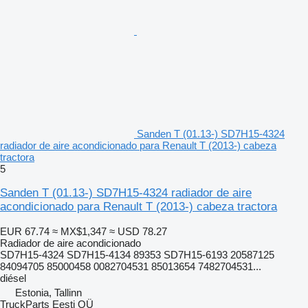
Sanden T (01.13-) SD7H15-4324
radiador de aire acondicionado para Renault T (2013-) cabeza
tractora
5
Sanden T (01.13-) SD7H15-4324 radiador de aire
acondicionado para Renault T (2013-) cabeza tractora
EUR 67.74
≈ MX$1,347
≈ USD 78.27
Radiador de aire acondicionado
SD7H15-4324 SD7H15-4134 89353 SD7H15-6193 20587125
84094705 85000458 0082704531 85013654 7482704531...
diésel
Estonia, Tallinn
TruckParts Eesti OÜ