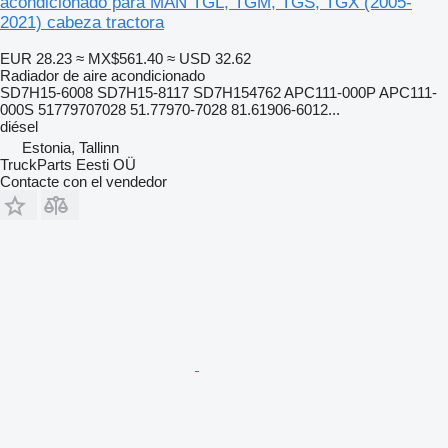
acondicionado para MAN TGL, TGM, TGS, TGX (2005-
2021) cabeza tractora
EUR 28.23
≈ MX$561.40
≈ USD 32.62
Radiador de aire acondicionado
SD7H15-6008 SD7H15-8117 SD7H154762 APC111-000P APC111-
000S 51779707028 51.77970-7028 81.61906-6012...
diésel
Estonia, Tallinn
TruckParts Eesti OÜ
Contacte con el vendedor