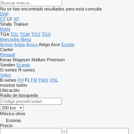
No se han encontrado resultados para esta consulta
DAF
CF
LF
XF
Stralis
Trakker
MAN
TGA
TGL
TGM
TGS
TGX
Mercedes-Benz
Actros
Antos
Arocs
Atego
Axor
Econic
Canter
Renault
Kerax
Magnum
Midlum
Premium
Sanden
Scania
G-series
R-series
Volvo
B-series
FH
FL
FM
FMX
VNL
mostrar todos
Ubicación
Radio de búsqueda
México
otros
Estonia
Precio
–