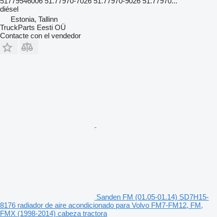
51779546006 51.77970-7026 51.77970-9026 51.77970...
diésel
Estonia, Tallinn
TruckParts Eesti OÜ
Contacte con el vendedor
Sanden FM (01.05-01.14) SD7H15-
8176 radiador de aire acondicionado para Volvo FM7-FM12, FM,
FMX (1998-2014) cabeza tractora