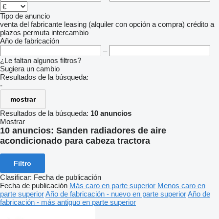
Tipo de anuncio
venta
del fabricante
leasing (alquiler con opción a compra)
crédito
a
plazos
permuta
intercambio
Año de fabricación
–
¿Le faltan algunos filtros?
Sugiera un cambio
Resultados de la búsqueda:
-
mostrar
Resultados de la búsqueda:
10 anuncios
Mostrar
10 anuncios:
Sanden radiadores de aire
acondicionado para cabeza tractora
Filtro
Clasificar
:
Fecha de publicación
Fecha de publicación
Más caro en parte superior
Menos caro en
parte superior
Año de fabricación - nuevo en parte superior
Año de
fabricación - más antiguo en parte superior