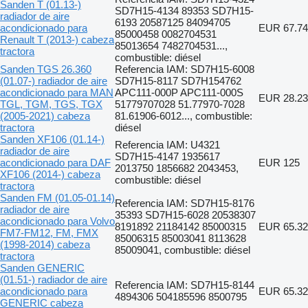
Sanden T (01.13-)
SD7H15-4134 89353 SD7H15-
radiador de aire
6193 20587125 84094705
acondicionado para
EUR 67.74
85000458 0082704531
Renault T (2013-) cabeza
85013654 7482704531...,
tractora
combustible: diésel
Sanden TGS 26.360
Referencia IAM: SD7H15-6008
(01.07-) radiador de aire
SD7H15-8117 SD7H154762
acondicionado para MAN
APC111-000P APC111-000S
EUR 28.23
TGL, TGM, TGS, TGX
51779707028 51.77970-7028
(2005-2021) cabeza
81.61906-6012..., combustible:
tractora
diésel
Sanden XF106 (01.14-)
Referencia IAM: U4321
radiador de aire
SD7H15-4147 1935617
acondicionado para DAF
EUR 125
2013750 1856682 2043453,
XF106 (2014-) cabeza
combustible: diésel
tractora
Sanden FM (01.05-01.14)
Referencia IAM: SD7H15-8176
radiador de aire
35393 SD7H15-6028 20538307
acondicionado para Volvo
8191892 21184142 85000315
EUR 65.32
FM7-FM12, FM, FMX
85006315 85003041 8113628
(1998-2014) cabeza
85009041, combustible: diésel
tractora
Sanden GENERIC
(01.51-) radiador de aire
Referencia IAM: SD7H15-8144
acondicionado para
EUR 65.32
4894306 504185596 8500795
GENERIC cabeza