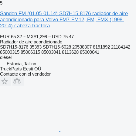
5
Sanden FM (01.05-01.14) SD7H15-8176 radiador de aire
acondicionado para Volvo FM7-FM12, FM, FMX (1998-
2014) cabeza tractora
EUR 65.32
≈ MX$1,299
≈ USD 75.47
Radiador de aire acondicionado
SD7H15-8176 35393 SD7H15-6028 20538307 8191892 21184142
85000315 85006315 85003041 8113628 85009041
diésel
Estonia, Tallinn
TruckParts Eesti OÜ
Contacte con el vendedor