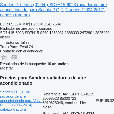
Sanden R-series (01.04-) SD7H15-6023 radiador de aire
acondicionado para Scania P,G,R,T-series (2004-2017)
cabeza tractora
EUR 65.32
≈ MX$1,299
≈ USD 75.47
Radiador de aire acondicionado
SD7H15-6023 SD7H15-8290 1853081 1888033 2472901 2825498
diésel
Estonia, Tallinn
TruckParts Eesti OÜ
Contacte con el vendedor
Resultados de la búsqueda:
10 anuncios
Mostrar
Precios para Sanden radiadores de aire
acondicionado
Sanden FE (01.06-)
Referencia IAM: SD7H15-8215
radiador de aire
20593523 85000723
acondicionado para Volvo
EUR 65.32
5010628046, combustible:
FL, FE (2005-2014)
diésel
cabeza tractora
Referencia IAM: SD7H15-4324