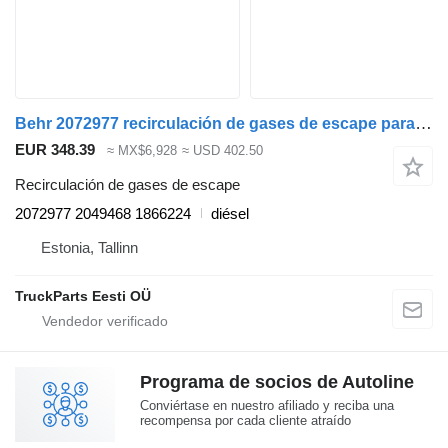
Behr 2072977 recirculación de gases de escape para Scania P,G,R,T-series (2004-2017) cabeza tractora
EUR 348.39
≈ MX$6,928
≈ USD 402.50
Recirculación de gases de escape
2072977 2049468 1866224
diésel
Estonia, Tallinn
TruckParts Eesti OÜ
Programa de socios de Autoline
Conviértase en nuestro afiliado y reciba una
recompensa por cada cliente atraído