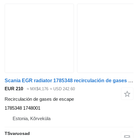
Scania EGR radiator 1785348 recirculación de gases de escape para Scania R440 cabeza tractora
EUR 210
≈ MX$4,176
≈ USD 242.60
Recirculación de gases de escape
1785348 1748001
Estonia, Kõrveküla
TSvaruosad