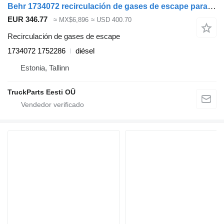
Behr 1734072 recirculación de gases de escape para Scania P,G,R,T-series (2004-2017) cabeza tractora
EUR 346.77
≈ MX$6,896
≈ USD 400.70
Recirculación de gases de escape
1734072 1752286
diésel
Estonia, Tallinn
TruckParts Eesti OÜ