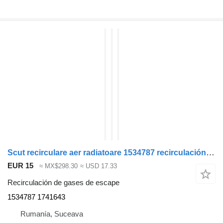
Scut recirculare aer radiatoare 1534787 recirculación de gases de escape para Scania MODEL R cabeza tractora
EUR 15
≈ MX$298.30
≈ USD 17.33
Recirculación de gases de escape
1534787 1741643
Rumanía, Suceava