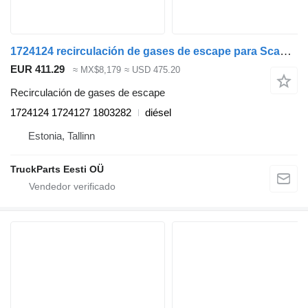
1724124 recirculación de gases de escape para Scania P,G,R,T-series (2004-2017) cabeza tractora
EUR 411.29
≈ MX$8,179
≈ USD 475.20
Recirculación de gases de escape
1724124 1724127 1803282
diésel
Estonia, Tallinn
TruckParts Eesti OÜ