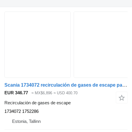
Scania 1734072 recirculación de gases de escape para Scania P,G,R,T-series (2004-2017) cabeza tractora
EUR 346.77
≈ MX$6,896
≈ USD 400.70
Recirculación de gases de escape
1734072 1752286
Estonia, Tallinn