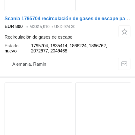
Scania 1795704 recirculación de gases de escape para Scania P, G, R, T cabeza tractora
EUR 800
≈ MX$15,910
≈ USD 924.30
Recirculación de gases de escape
Estado
1795704, 1835414, 1866224, 1866762,
nuevo
2072977, 2049468
Alemania, Ramin