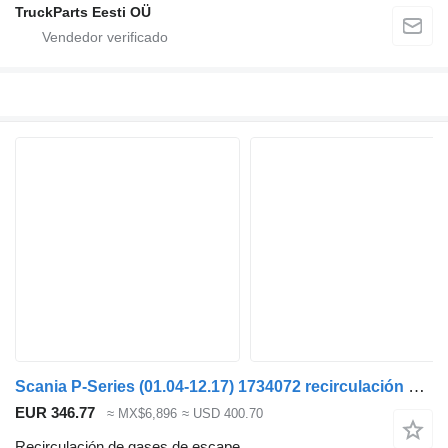
TruckParts Eesti OÜ
Scania P-Series (01.04-12.17) 1734072 recirculación de gases de escape para Scania P,G,R,T-series (2004-2017) cabeza tractora
EUR 346.77
≈ MX$6,896
≈ USD 400.70
Recirculación de gases de escape