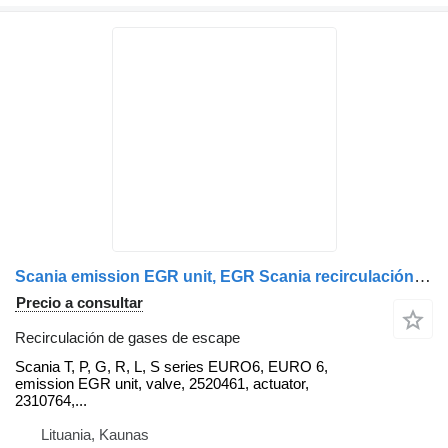
Scania emission EGR unit, EGR Scania recirculación de gases de escape para Scania T, P, G, R, L, S series EURO6 cabeza tractora
Precio a consultar
Recirculación de gases de escape
Scania T, P, G, R, L, S series EURO6, EURO 6,
emission EGR unit, valve, 2520461, actuator,
2310764,...
Lituania, Kaunas