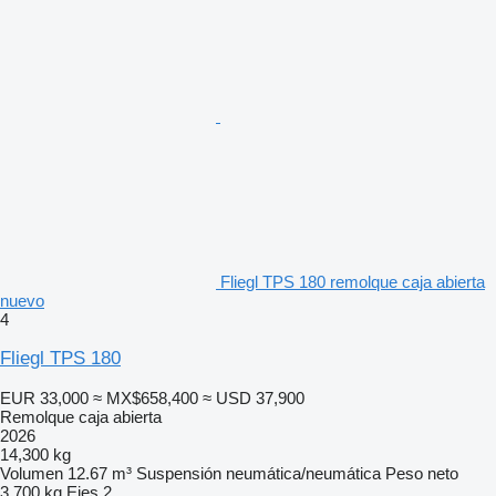
Fliegl TPS 180 remolque caja abierta
nuevo
4
Fliegl TPS 180
EUR 33,000
≈ MX$658,400
≈ USD 37,900
Remolque caja abierta
2026
14,300 kg
Volumen
12.67 m³
Suspensión
neumática/neumática
Peso neto
3,700 kg
Ejes
2