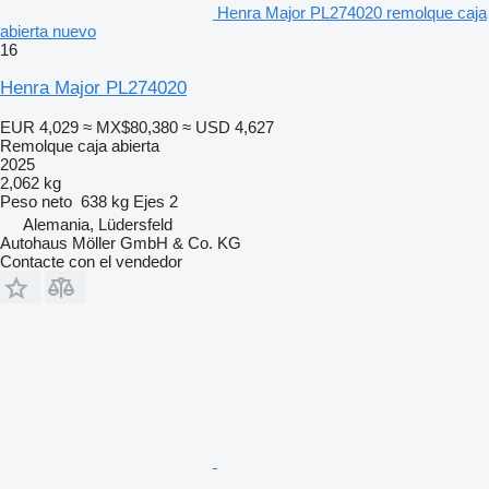
Henra Major PL274020 remolque caja
abierta nuevo
16
Henra Major PL274020
EUR 4,029
≈ MX$80,380
≈ USD 4,627
Remolque caja abierta
2025
2,062 kg
Peso neto
638 kg
Ejes
2
Alemania, Lüdersfeld
Autohaus Möller GmbH & Co. KG
Contacte con el vendedor