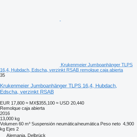
Krukenmeier Jumboanhänger TLPS
16,4, Hubdach, Edscha, verzinkt RSAB remolque caja abierta
35
Krukenmeier Jumboanhänger TLPS 16,4, Hubdach,
Edscha, verzinkt RSAB
EUR 17,800
≈ MX$355,100
≈ USD 20,440
Remolque caja abierta
2016
13,000 kg
Volumen
60 m³
Suspensión
neumática/neumática
Peso neto
4,900
kg
Ejes
2
Alemania, Delbrück