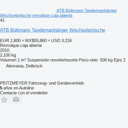
ATB Bültmann Tandemanhänger
Wechselpritsche remolque caja abierta
41
ATB Bültmann Tandemanhänger Wechselpritsche
EUR 2,800
≈ MX$55,860
≈ USD 3,216
Remolque caja abierta
2010
2,100 kg
Volumen
1 m³
Suspensión
resorte/resorte
Peso neto
500 kg
Ejes
2
Alemania, Delbrück
PEITZMEYER Fahrzeug- und Gerätevertrieb
5
años en Autoline
Contacte con el vendedor