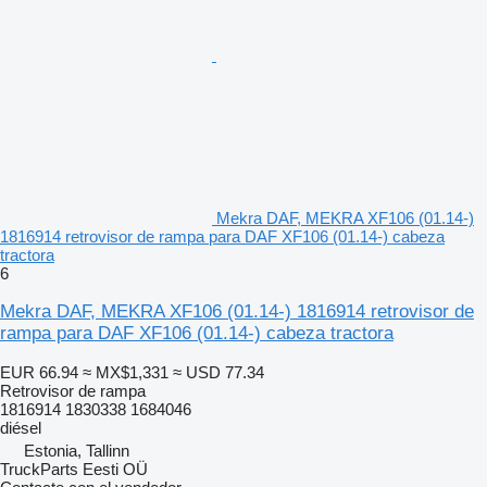
Mekra DAF, MEKRA XF106 (01.14-)
1816914 retrovisor de rampa para DAF XF106 (01.14-) cabeza
tractora
6
Mekra DAF, MEKRA XF106 (01.14-) 1816914 retrovisor de
rampa para DAF XF106 (01.14-) cabeza tractora
EUR 66.94
≈ MX$1,331
≈ USD 77.34
Retrovisor de rampa
1816914 1830338 1684046
diésel
Estonia, Tallinn
TruckParts Eesti OÜ