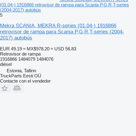
(01.04-) 1916866 retrovisor de rampa para Scania P,G,R,T-series
(2004-2017) autobús
5
Mekra SCANIA, MEKRA R-series (01.04-) 1916866
retrovisor de rampa para Scania P,G,R,T-series (2004-
2017) autobús
EUR 49.19
≈ MX$978.20
≈ USD 56.83
Retrovisor de rampa
1916866 1484079 1484076
diésel
Estonia, Tallinn
TruckParts Eesti OÜ
Contacte con el vendedor