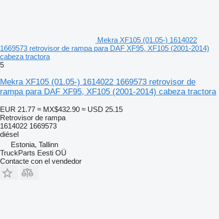
Mekra XF105 (01.05-) 1614022
1669573 retrovisor de rampa para DAF XF95, XF105 (2001-2014)
cabeza tractora
5
Mekra XF105 (01.05-) 1614022 1669573 retrovisor de
rampa para DAF XF95, XF105 (2001-2014) cabeza tractora
EUR 21.77
≈ MX$432.90
≈ USD 25.15
Retrovisor de rampa
1614022 1669573
diésel
Estonia, Tallinn
TruckParts Eesti OÜ
Contacte con el vendedor