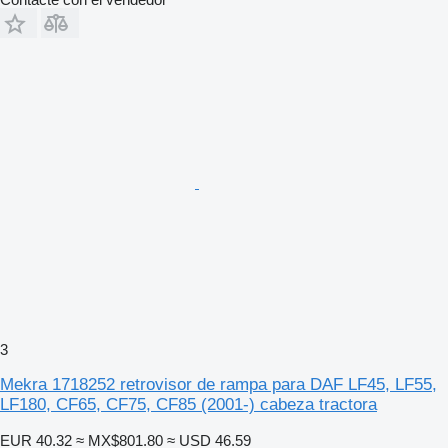
3
Mekra 1718252 retrovisor de rampa para DAF LF45, LF55,
LF180, CF65, CF75, CF85 (2001-) cabeza tractora
EUR 40.32
≈ MX$801.80
≈ USD 46.59