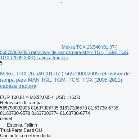
Mekra TGX 26.540 (01.07-)
565790002005 retrovisor de rampa para MAN TGL, TGM, TGS,
TGX (2005-2021) cabeza tractora
5
Mekra TGX 26.540 (01.07-) 565790002005 retrovisor de
rampa para MAN TGL, TGM, TGS, TGX (2005-2021)
cabeza tractora
EUR 100.81
≈ MX$2,005
≈ USD 116.50
Retrovisor de rampa
565790002005 81637306735 81637306578 81.63730-6735
81.63730-6578 81637306774 81.63730-6774
diésel
Estonia, Tallinn
TruckParts Eesti OÜ
Contacte con el vendedor