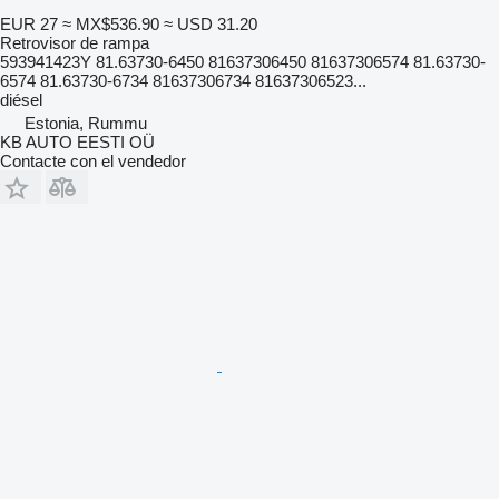
EUR 27
≈ MX$536.90
≈ USD 31.20
Retrovisor de rampa
593941423Y 81.63730-6450 81637306450 81637306574 81.63730-
6574 81.63730-6734 81637306734 81637306523...
diésel
Estonia, Rummu
KB AUTO EESTI OÜ
Contacte con el vendedor