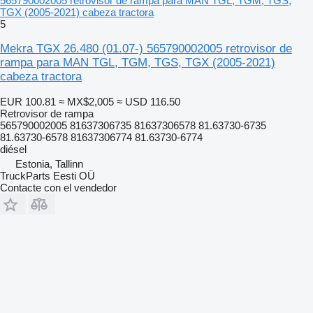
565790002005 retrovisor de rampa para MAN TGL, TGM, TGS,
TGX (2005-2021) cabeza tractora
5
Mekra TGX 26.480 (01.07-) 565790002005 retrovisor de
rampa para MAN TGL, TGM, TGS, TGX (2005-2021)
cabeza tractora
EUR 100.81
≈ MX$2,005
≈ USD 116.50
Retrovisor de rampa
565790002005 81637306735 81637306578 81.63730-6735
81.63730-6578 81637306774 81.63730-6774
diésel
Estonia, Tallinn
TruckParts Eesti OÜ
Contacte con el vendedor