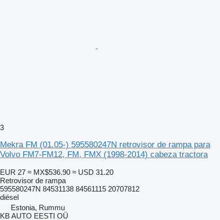
3
Mekra FM (01.05-) 595580247N retrovisor de rampa para
Volvo FM7-FM12, FM, FMX (1998-2014) cabeza tractora
EUR 27
≈ MX$536.90
≈ USD 31.20
Retrovisor de rampa
595580247N 84531138 84561115 20707812
diésel
Estonia, Rummu
KB AUTO EESTI OÜ