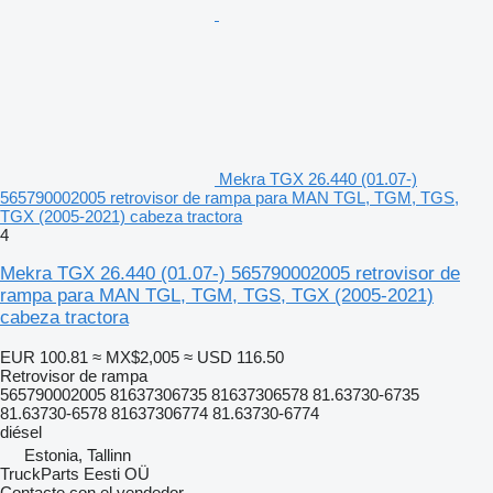
Mekra TGX 26.440 (01.07-)
565790002005 retrovisor de rampa para MAN TGL, TGM, TGS,
TGX (2005-2021) cabeza tractora
4
Mekra TGX 26.440 (01.07-) 565790002005 retrovisor de
rampa para MAN TGL, TGM, TGS, TGX (2005-2021)
cabeza tractora
EUR 100.81
≈ MX$2,005
≈ USD 116.50
Retrovisor de rampa
565790002005 81637306735 81637306578 81.63730-6735
81.63730-6578 81637306774 81.63730-6774
diésel
Estonia, Tallinn
TruckParts Eesti OÜ
Contacte con el vendedor