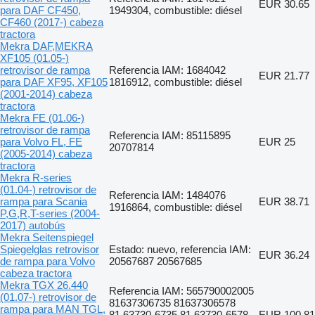
EUR 30.65
para DAF CF450,
1949304, combustible: diésel
CF460 (2017-) cabeza
tractora
Mekra DAF,MEKRA
XF105 (01.05-)
retrovisor de rampa
Referencia IAM: 1684042
EUR 21.77
para DAF XF95, XF105
1816912, combustible: diésel
(2001-2014) cabeza
tractora
Mekra FE (01.06-)
retrovisor de rampa
Referencia IAM: 85115895
para Volvo FL, FE
EUR 25
20707814
(2005-2014) cabeza
tractora
Mekra R-series
(01.04-) retrovisor de
Referencia IAM: 1484076
rampa para Scania
EUR 38.71
1916864, combustible: diésel
P,G,R,T-series (2004-
2017) autobús
Mekra Seitenspiegel
Spiegelglas retrovisor
Estado: nuevo, referencia IAM:
EUR 36.24
de rampa para Volvo
20567687 20567685
cabeza tractora
Mekra TGX 26.440
Referencia IAM: 565790002005
(01.07-) retrovisor de
81637306735 81637306578
rampa para MAN TGL,
81.63730-6735 81.63730-6578
EUR 100.81