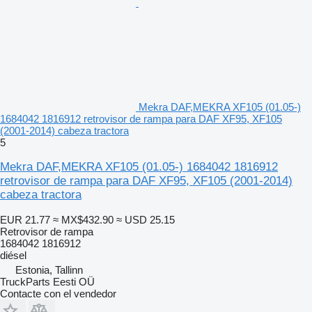
Mekra DAF,MEKRA XF105 (01.05-)
1684042 1816912 retrovisor de rampa para DAF XF95, XF105
(2001-2014) cabeza tractora
5
Mekra DAF,MEKRA XF105 (01.05-) 1684042 1816912
retrovisor de rampa para DAF XF95, XF105 (2001-2014)
cabeza tractora
EUR 21.77
≈ MX$432.90
≈ USD 25.15
Retrovisor de rampa
1684042 1816912
diésel
Estonia, Tallinn
TruckParts Eesti OÜ
Contacte con el vendedor