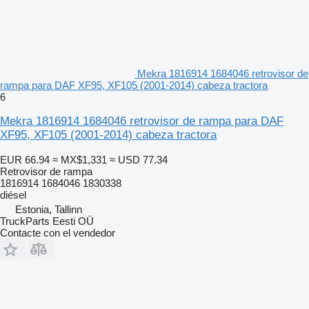
Mekra 1816914 1684046 retrovisor de
rampa para DAF XF95, XF105 (2001-2014) cabeza tractora
6
Mekra 1816914 1684046 retrovisor de rampa para DAF
XF95, XF105 (2001-2014) cabeza tractora
EUR 66.94
≈ MX$1,331
≈ USD 77.34
Retrovisor de rampa
1816914 1684046 1830338
diésel
Estonia, Tallinn
TruckParts Eesti OÜ
Contacte con el vendedor