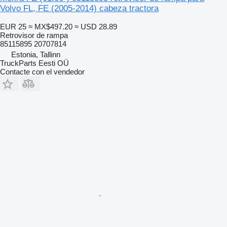
Volvo FL, FE (2005-2014) cabeza tractora
EUR 25
≈ MX$497.20
≈ USD 28.89
Retrovisor de rampa
85115895 20707814
Estonia, Tallinn
TruckParts Eesti OÜ
Contacte con el vendedor