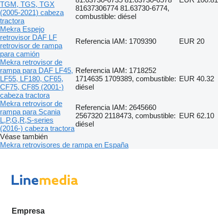
TGM, TGS, TGX
81637306774 81.63730-6774,
(2005-2021) cabeza
combustible: diésel
tractora
Mekra Espejo
retrovisor DAF LF
Referencia IAM: 1709390
EUR 20
retrovisor de rampa
para camión
Mekra retrovisor de
rampa para DAF LF45,
Referencia IAM: 1718252
LF55, LF180, CF65,
1714635 1709389, combustible:
EUR 40.32
CF75, CF85 (2001-)
diésel
cabeza tractora
Mekra retrovisor de
Referencia IAM: 2645660
rampa para Scania
2567320 2118473, combustible:
EUR 62.10
L,P,G,R,S-series
diésel
(2016-) cabeza tractora
Véase también
Mekra retrovisores de rampa en España
Empresa