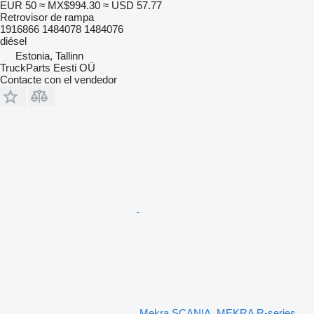
EUR 50
≈ MX$994.30
≈ USD 57.77
Retrovisor de rampa
1916866 1484078 1484076
diésel
Estonia, Tallinn
TruckParts Eesti OÜ
Contacte con el vendedor
Mekra SCANIA, MEKRA R-series