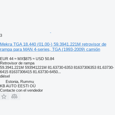
3
Mekra TGA 18.440 (01.00-) 59.3941.221M retrovisor de
rampa para MAN 4-series, TGA (1993-2009) camión
EUR 44
≈ MX$875
≈ USD 50.84
Retrovisor de rampa
59.3941.221M 593941221M 81.63730-6353 81637306353 81.63730-
6415 81637306415 81.63730-6450...
diésel
Estonia, Rummu
KB AUTO EESTI OÜ
Contacte con el vendedor