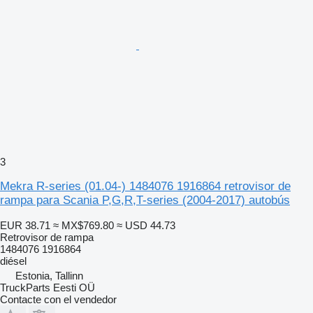
3
Mekra R-series (01.04-) 1484076 1916864 retrovisor de
rampa para Scania P,G,R,T-series (2004-2017) autobús
EUR 38.71
≈ MX$769.80
≈ USD 44.73
Retrovisor de rampa
1484076 1916864
diésel
Estonia, Tallinn
TruckParts Eesti OÜ
Contacte con el vendedor