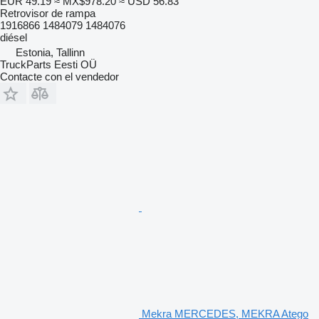
EUR 49.19
≈ MX$978.20
≈ USD 56.83
Retrovisor de rampa
1916866 1484079 1484076
diésel
Estonia, Tallinn
TruckParts Eesti OÜ
Contacte con el vendedor
Mekra MERCEDES, MEKRA Atego