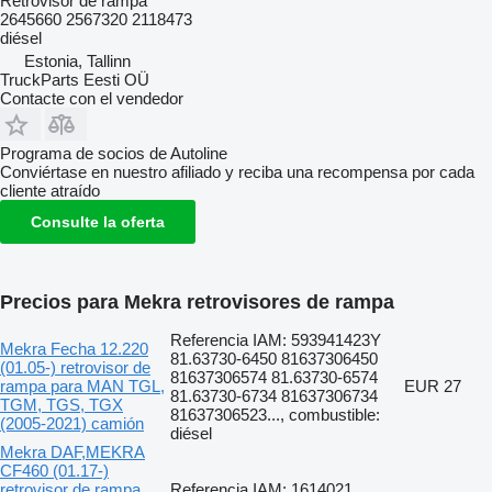
Retrovisor de rampa
2645660 2567320 2118473
diésel
Estonia, Tallinn
TruckParts Eesti OÜ
Contacte con el vendedor
Programa de socios de Autoline
Conviértase en nuestro afiliado y reciba una recompensa por cada
cliente atraído
Consulte la oferta
Precios para Mekra retrovisores de rampa
Referencia IAM: 593941423Y
Mekra Fecha 12.220
81.63730-6450 81637306450
(01.05-) retrovisor de
81637306574 81.63730-6574
rampa para MAN TGL,
EUR 27
81.63730-6734 81637306734
TGM, TGS, TGX
81637306523..., combustible:
(2005-2021) camión
diésel
Mekra DAF,MEKRA
CF460 (01.17-)
retrovisor de rampa
Referencia IAM: 1614021