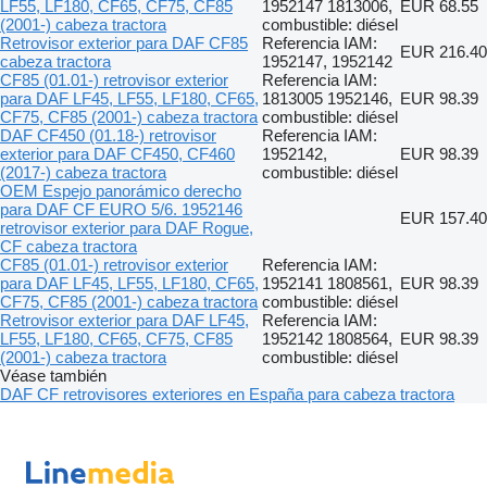
LF55, LF180, CF65, CF75, CF85
1952147 1813006,
EUR 68.55
(2001-) cabeza tractora
combustible: diésel
Retrovisor exterior para DAF CF85
Referencia IAM:
EUR 216.40
cabeza tractora
1952147, 1952142
CF85 (01.01-) retrovisor exterior
Referencia IAM:
para DAF LF45, LF55, LF180, CF65,
1813005 1952146,
EUR 98.39
CF75, CF85 (2001-) cabeza tractora
combustible: diésel
DAF CF450 (01.18-) retrovisor
Referencia IAM:
exterior para DAF CF450, CF460
1952142,
EUR 98.39
(2017-) cabeza tractora
combustible: diésel
OEM Espejo panorámico derecho
para DAF CF EURO 5/6. 1952146
EUR 157.40
retrovisor exterior para DAF Rogue,
CF cabeza tractora
CF85 (01.01-) retrovisor exterior
Referencia IAM:
para DAF LF45, LF55, LF180, CF65,
1952141 1808561,
EUR 98.39
CF75, CF85 (2001-) cabeza tractora
combustible: diésel
Retrovisor exterior para DAF LF45,
Referencia IAM:
LF55, LF180, CF65, CF75, CF85
1952142 1808564,
EUR 98.39
(2001-) cabeza tractora
combustible: diésel
Véase también
DAF CF retrovisores exteriores en España para cabeza tractora