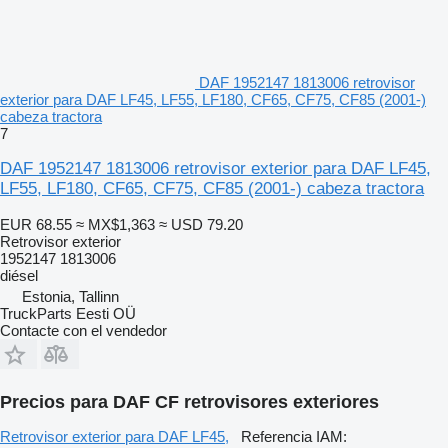
DAF 1952147 1813006 retrovisor
exterior para DAF LF45, LF55, LF180, CF65, CF75, CF85 (2001-)
cabeza tractora
7
DAF 1952147 1813006 retrovisor exterior para DAF LF45,
LF55, LF180, CF65, CF75, CF85 (2001-) cabeza tractora
EUR 68.55
≈ MX$1,363
≈ USD 79.20
Retrovisor exterior
1952147 1813006
diésel
Estonia, Tallinn
TruckParts Eesti OÜ
Contacte con el vendedor
Precios para DAF CF retrovisores exteriores
Retrovisor exterior para DAF LF45,
Referencia IAM: