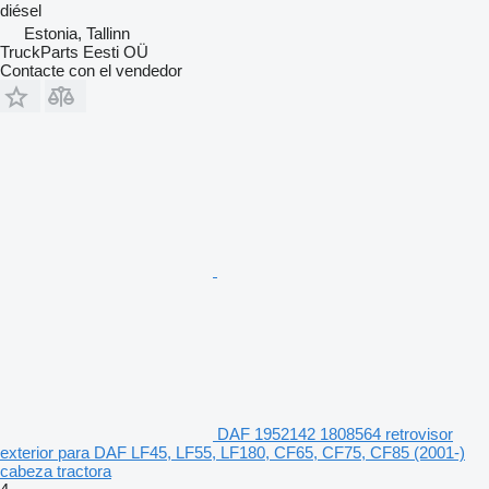
diésel
Estonia, Tallinn
TruckParts Eesti OÜ
Contacte con el vendedor
DAF 1952142 1808564 retrovisor
exterior para DAF LF45, LF55, LF180, CF65, CF75, CF85 (2001-)
cabeza tractora