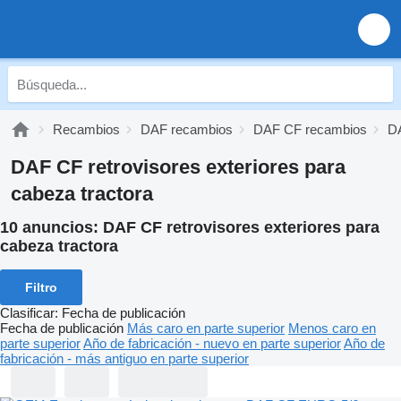
Recambios
DAF recambios
DAF CF recambios
DA
DAF CF retrovisores exteriores para
cabeza tractora
10 anuncios:
DAF CF retrovisores exteriores para
cabeza tractora
Filtro
Clasificar
:
Fecha de publicación
Fecha de publicación
Más caro en parte superior
Menos caro en
parte superior
Año de fabricación - nuevo en parte superior
Año de
fabricación - más antiguo en parte superior