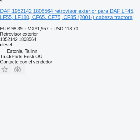
4
DAF 1952142 1808564 retrovisor exterior para DAF LF45,
LF55, LF180, CF65, CF75, CF85 (2001-) cabeza tractora
EUR 98.39
≈ MX$1,957
≈ USD 113.70
Retrovisor exterior
1952142 1808564
diésel
Estonia, Tallinn
TruckParts Eesti OÜ
Contacte con el vendedor