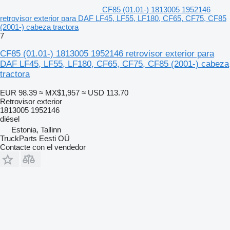
CF85 (01.01-) 1813005 1952146
retrovisor exterior para DAF LF45, LF55, LF180, CF65, CF75, CF85
(2001-) cabeza tractora
7
CF85 (01.01-) 1813005 1952146 retrovisor exterior para
DAF LF45, LF55, LF180, CF65, CF75, CF85 (2001-) cabeza
tractora
EUR 98.39
≈ MX$1,957
≈ USD 113.70
Retrovisor exterior
1813005 1952146
diésel
Estonia, Tallinn
TruckParts Eesti OÜ
Contacte con el vendedor