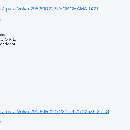
tă para Volvo 295/80R22.5 YOKOHAMA 1421
r
testi
O S.R.L.
vendedor
ă para Volvo 295/80R22.5 22.5×8.25 225×8.25 53
r