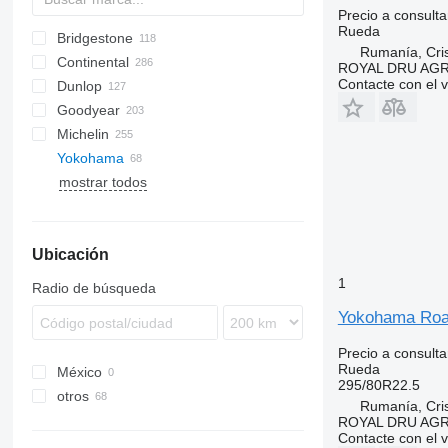
Precio a consulta
Rueda
Bridgestone
HG
A-series
2-Series
Rumanía, Cris
Continental
R-Series
Blizzak W
TH
Atles
ROYAL DRU AGR
Contacte con el 
Dunlop
X-Series
M729
C-series
HDR
Goodyear
R-series
Conspeed
HSL
SP
F-series
Michelin
R164
Corto
HSR
Vario
FUELMAX
TH
EuroCargo
Crossway
6M
A-series
TGA
Actros
Yokohama
R297
Dominator
HTR
LHD
Stralis
6175
Atego
XDA
EM
CX
Atleon
FH
Magnum
Avant
Urbino
Land Cruiser
ZL
mostrar todos
Jaguar
MPT
LHS
6810
GLC
XZA
T-series
Cabstar
FR
Mascott
Eskimo HP
Lexion
LHT
6910
ML
XZE
ST
Premium
Orbis
7830
TH
Ubicación
Targo
8600
9520
1
Radio de búsqueda
9620
Yokohama Roa
9780
H-series
Precio a consulta
Rueda
México
Z-series
295/80R22.5
otros
Rumanía, Cris
Estonia
ROYAL DRU AGR
Contacte con el 
Rumanía