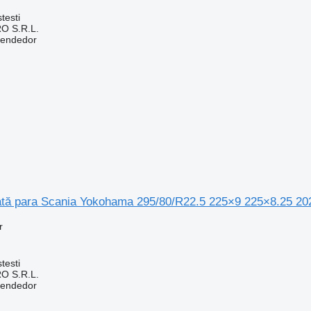
testi
O S.R.L.
vendedor
ă para Scania Yokohama 295/80/R22.5 225×9 225×8.25 20
r
testi
O S.R.L.
vendedor