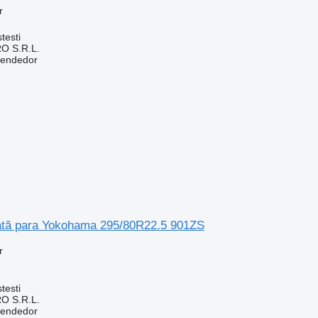
r
testi
O S.R.L.
vendedor
tă para Yokohama 295/80R22.5 901ZS
r
testi
O S.R.L.
vendedor