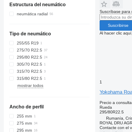
Estructura del neumático
Dinamarca
Suscríbase para 
neumática radial
Suscribirse
Al hacer clic aq
Tipo de neumático
255/55 R19
275/70 R22.5
295/80 R22.5
305/70 R22.5
315/70 R22.5
315/80 R22.5
1
mostrar todos
Yokohama Roat
Precio a consulta
Ancho de perfil
Rueda
295/80R22.5
255 mm
Rumanía, Cris
ROYAL DRU AGR
275 mm
Contacte con el 
295 mm