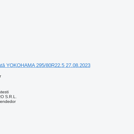
tă YOKOHAMA 295/80R22.5 27.08.2023
r
testi
O S.R.L.
vendedor