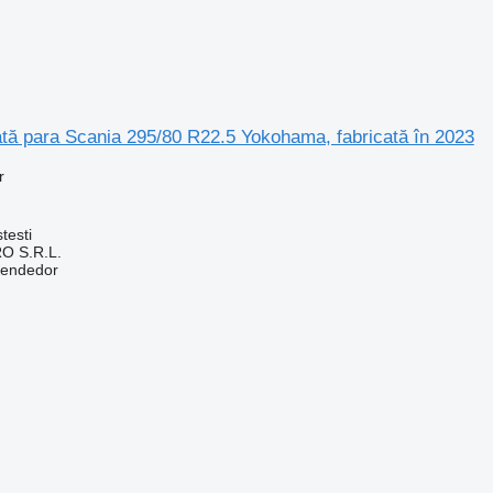
ă para Scania 295/80 R22.5 Yokohama, fabricată în 2023
r
testi
O S.R.L.
vendedor