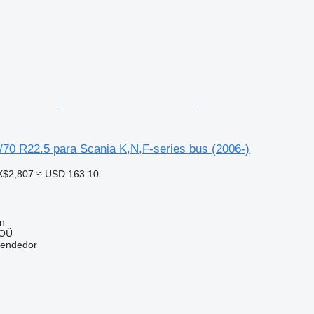
70 R22.5 para Scania K,N,F-series bus (2006-)
X$2,807
≈ USD 163.10
nn
 OÜ
vendedor