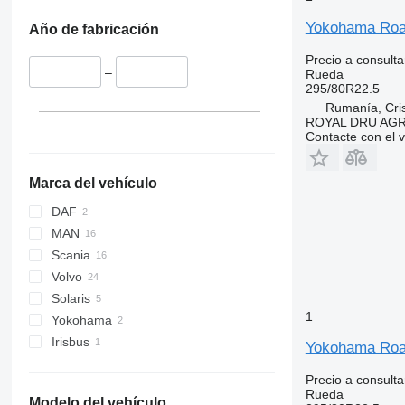
Yokohama Roa
Año de fabricación
Precio a consulta
–
Rueda
295/80R22.5
Rumanía, Cris
ROYAL DRU AGR
Contacte con el 
Marca del vehículo
DAF
MAN
Scania
Volvo
Solaris
1
Yokohama
Irisbus
Yokohama Roat
Precio a consulta
Rueda
Modelo del vehículo