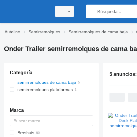
Autoline
Semirremolques
Semirremolques de cama baja
Onder Trailer semirremolques de cama ba
Categoría
5 anuncios
semirremolques de cama baja
semirremolques plataformas
Marca
Broshuis
S44315CHC
PS
SFCL
S-series
KIS