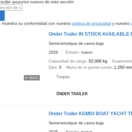
recibir anuncios nuevos de esta sección
uí, muestra su conformidad con nuestra
política de privacidad
y nuestro
Onder Trailer IN STOCK AVAILABLE
Semirremolque de cama baja
2026
Estado
nuevo
Capacidad de carga
52,000 kg
Suspensió
Ejes
3
Altura de la quinta rueda
1,250 m
Turquía
VÍDEO
ÖNDER TRAİLER
Onder Trailer AGM03 BOAT YACHT 
Semirremolque de cama baja
2026
Estado
nuevo