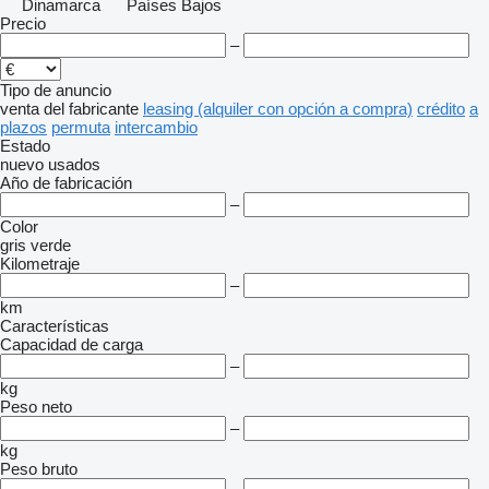
Dinamarca
Países Bajos
Precio
–
Tipo de anuncio
venta
del fabricante
leasing (alquiler con opción a compra)
crédito
a
plazos
permuta
intercambio
Estado
nuevo
usados
Año de fabricación
–
Color
gris
verde
Kilometraje
–
km
Características
Capacidad de carga
–
kg
Peso neto
–
kg
Peso bruto