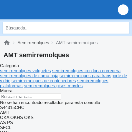
Semirremolques
AMT semirremolques
AMT semirremolques
Categoría
semirremolques volquetes
semirremolques con lona corredera
semirremolques de cama baja
semirremolques para transporte de
vidrio
semirremolques de contenedores
semirremolques
plataformas
semirremolques pisos moviles
Marca
No se han encontrado resultados para esta consulta
S44315CHC
AMT
OKA
OKHS
OKS
AS
PS
SFCL