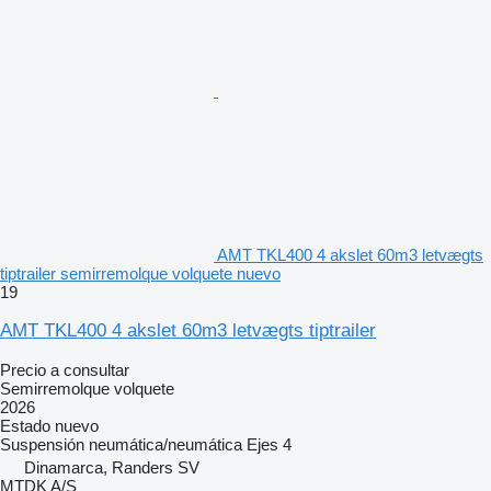
AMT TKL400 4 akslet 60m3 letvægts
tiptrailer semirremolque volquete nuevo
19
AMT TKL400 4 akslet 60m3 letvægts tiptrailer
Precio a consultar
Semirremolque volquete
2026
Estado
nuevo
Suspensión
neumática/neumática
Ejes
4
Dinamarca, Randers SV
MTDK A/S