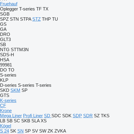
Fruehauf
Oplegger
T-series
TF
TX
SGB
SPZ
STN
STPA
STZ
THP
TU
GS
GA
DRO
GLT3
SB
NTG
STTM3N
SDS-H
HSA
99981
DO
TO
S-series
KLP
D-series
S-series
T-series
SKD
SKM
SP
GTS
K-series
CF
Krone
Mega Liner
Profi Liner
SD
SDC
SDK
SDP
SDR
SZ
TKS
LB
SB
SC
SKB
SLA
XS
Kögel
S 24
SK
SN
SP
SV
SW
ZK
ZVKA