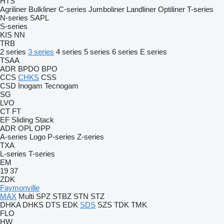
HTS
Agriliner
Bulkliner
C-series
Jumboliner
Landliner
Optiliner
T-series
N-series
SAPL
S-series
KIS
NN
TRB
2 series
3 series
4 series
5 series
6 series
E series
TSAA
ADR
BPDO
BPO
CCS
CHKS
CSS
CSD
Inogam
Tecnogam
SG
LVO
CT
FT
EF
Sliding
Stack
ADR
OPL
OPP
A-series
Logo
P-series
Z-series
TXA
L-series
T-series
EM
19
37
ZDK
Faymonville
MAX
Multi
SPZ
STBZ
STN
STZ
DHKA
DHKS
DTS
EDK
SDS
SZS
TDK
TMK
FLO
HW