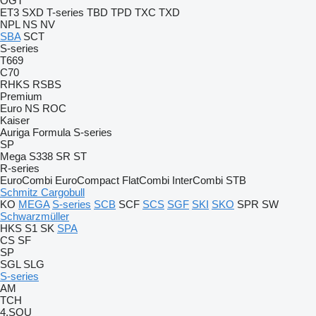
OGT
ET3
SXD
T-series
TBD
TPD
TXC
TXD
NPL
NS
NV
SBA
SCT
S-series
T669
C70
RHKS
RSBS
Premium
Euro
NS
ROC
Kaiser
Auriga
Formula
S-series
SP
Mega
S338
SR
ST
R-series
EuroCombi
EuroCompact
FlatCombi
InterCombi
STB
Schmitz Cargobull
KO
MEGA
S-series
SCB
SCF
SCS
SGF
SKI
SKO
SPR
SW
Schwarzmüller
HKS
S1
SK
SPA
CS
SF
SP
SGL
SLG
S-series
AM
TCH
4.SOU