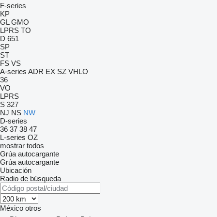
F-series
KP
GL
GMO
LPRS
TO
D 651
SP
ST
FS
VS
A-series
ADR
EX
SZ
VHLO
36
VO
LPRS
S 327
NJ
NS
NW
D-series
36
37
38
47
L-series
OZ
mostrar todos
Grúa autocargante
Grúa autocargante
Ubicación
Radio de búsqueda
México
otros