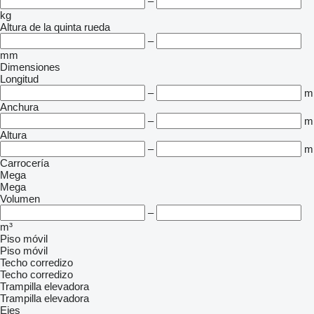
–
kg
Altura de la quinta rueda
–
mm
Dimensiones
Longitud
–
m
Anchura
–
m
Altura
–
m
Carrocería
Mega
Mega
Volumen
–
m³
Piso móvil
Piso móvil
Techo corredizo
Techo corredizo
Trampilla elevadora
Trampilla elevadora
Ejes