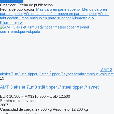
Clasificar
:
Fecha de publicación
Fecha de publicación
Más caro en parte superior
Menos caro en
parte superior
Año de fabricación - nuevo en parte superior
Año de
fabricación - más antiguo en parte superior
Kilometraje ⬊
Kilometraje ⬈
AMT 3
akslet 71m3 stål tipper // steel tipper // synet semirremolque volquete
19
AMT 3 akslet 71m3 stål tipper // steel tipper // synet
EUR 10,900
≈ MX$216,800
≈ USD 12,590
Semirremolque volquete
2007
Capacidad de carga
27,800 kg
Peso neto
12,200 kg