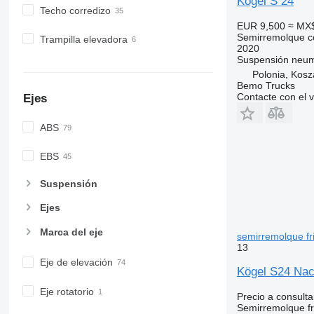
Kögel S 24
Techo corredizo
EUR 9,500
≈ MX
Semirremolque c
Trampilla elevadora
2020
Suspensión
neum
Polonia, Kosz
Bemo Trucks
Contacte con el 
Ejes
ABS
EBS
Suspensión
Ejes
Marca del eje
semirremolque fri
13
Eje de elevación
Kögel S24 Nac
Eje rotatorio
Precio a consulta
Semirremolque fri