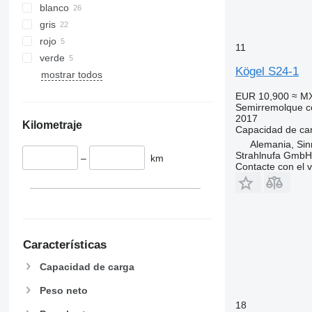
blanco
gris
rojo
11
verde
Kögel S24-1
mostrar todos
EUR 10,900
≈ M
Semirremolque c
2017
Kilometraje
Capacidad de ca
Alemania, Sin
Strahlnufa GmbH
–
km
Contacte con el 
Características
Capacidad de carga
Peso neto
18