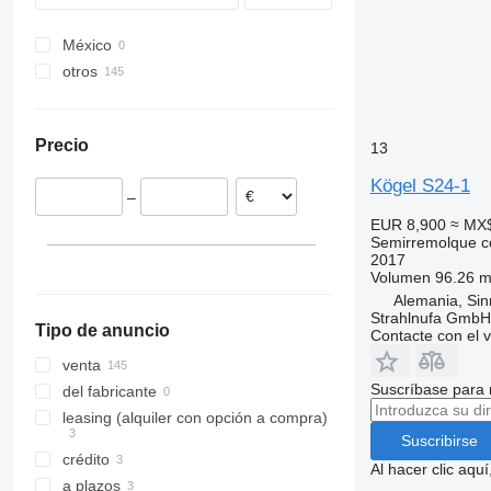
SW
México
otros
Alemania
Países Bajos
Precio
13
Estonia
Chequia
Kögel S24-1
–
Polonia
EUR 8,900
≈ MX
Hungría
Semirremolque c
Portugal
2017
Volumen
96.26 m
Lituania
Alemania, Sin
mostrar todos
Strahlnufa GmbH
Tipo de anuncio
Contacte con el 
venta
Suscríbase para 
del fabricante
leasing (alquiler con opción a compra)
Suscribirse
crédito
Al hacer clic aq
a plazos