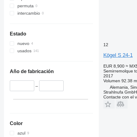
permuta
intercambio
Estado
nuevo
12
usados
Kögel S 24-1
EUR 8,900
≈ MX
Semirremolque t
Año de fabricación
2017
Volumen
92.38 m
–
Alemania, Sin
Strahlnufa GmbH
Contacte con el 
Color
azul