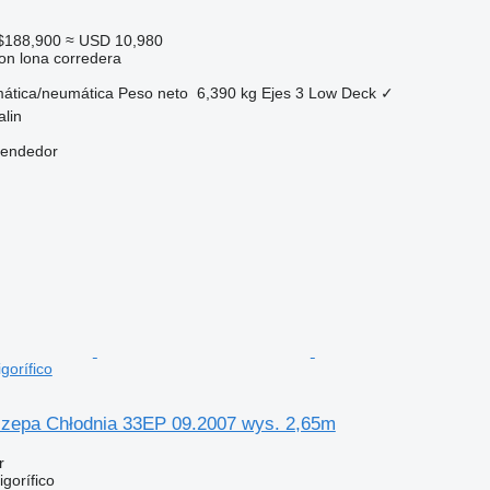
$188,900
≈ USD 10,980
on lona corredera
ática/neumática
Peso neto
6,390 kg
Ejes
3
Low Deck
✓
alin
vendedor
gorífico
zepa Chłodnia 33EP 09.2007 wys. 2,65m
r
gorífico