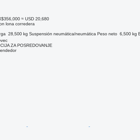
X$356,000
≈ USD 20,680
on lona corredera
rga
28,500 kg
Suspensión
neumática/neumática
Peso neto
6,500 kg
ovec
CIJA ZA POSREDOVANJE
vendedor