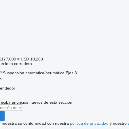
$177,000
≈ USD 10,280
on lona corredera
³
Suspensión
neumática/neumática
Ejes
3
n
vendedor
recibir anuncios nuevos de esta sección
uí, muestra su conformidad con nuestra
política de privacidad
y nuestro