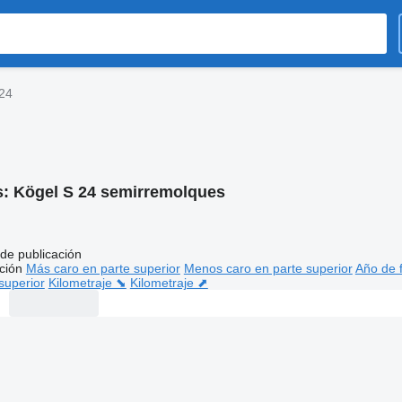
 24
s:
Kögel S 24 semirremolques
de publicación
ción
Más caro en parte superior
Menos caro en parte superior
Año de f
superior
Kilometraje ⬊
Kilometraje ⬈