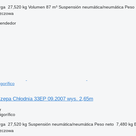
rga
27,520 kg
Volumen
87 m³
Suspensión
neumática/neumática
Peso 
szczowa
vendedor
gorífico
zepa Chłodnia 33EP 09.2007 wys. 2,65m
r
gorífico
rga
27,520 kg
Suspensión
neumática/neumática
Peso neto
7,480 kg
szczowa