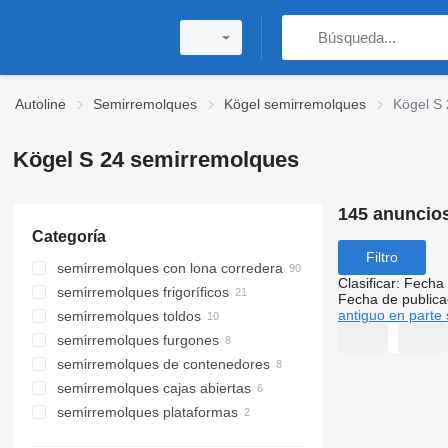
Autoline
Semirremolques
Kögel semirremolques
Kögel S
Kögel S 24 semirremolques
145 anuncio
Categoría
Filtro
semirremolques con lona corredera
Clasificar
:
Fecha 
semirremolques frigoríficos
Fecha de publica
antiguo en parte 
semirremolques toldos
semirremolques furgones
semirremolques de contenedores
semirremolques cajas abiertas
semirremolques plataformas