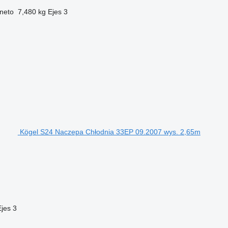
neto
7,480 kg
Ejes
3
Kögel S24 Naczepa Chłodnia 33EP 09.2007 wys. 2,65m
Ejes
3