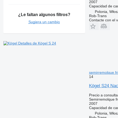
2007
Capacidad de ca
Polonia, Wło
¿Le faltan algunos filtros?
Rob-Trans
Contacte con el 
Sugiera un cambio
Detalles de Kögel S 24
semirremolque fri
14
Kögel S24 Nac
Precio a consulta
Semirremolque fri
2007
Capacidad de ca
Polonia, Wło
Rob-Trans