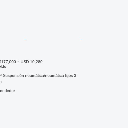
$177,000
≈ USD 10,280
oldo
³
Suspensión
neumática/neumática
Ejes
3
n
vendedor