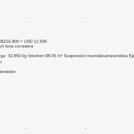
X$216,800
≈ USD 12,590
on lona corredera
rga
32,850 kg
Volumen
88.05 m³
Suspensión
neumática/neumática
Ej
n
vendedor