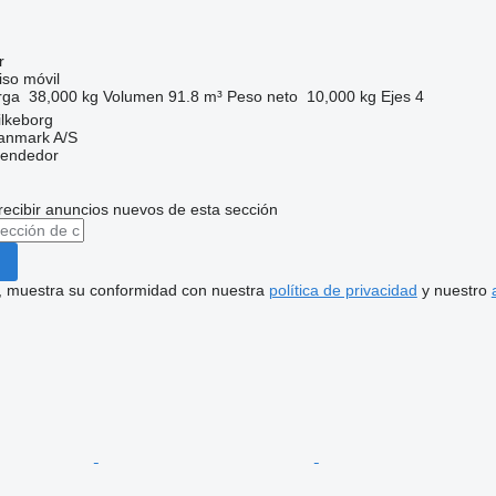
r
so móvil
rga
38,000 kg
Volumen
91.8 m³
Peso neto
10,000 kg
Ejes
4
ilkeborg
anmark A/S
vendedor
recibir anuncios nuevos de esta sección
uí, muestra su conformidad con nuestra
política de privacidad
y nuestro