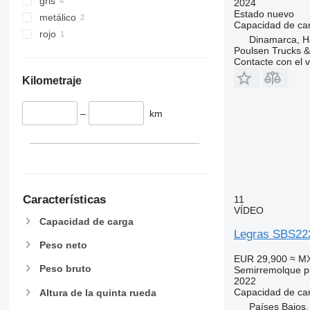
gris
2024
Estado
nuevo
metálico
Capacidad de ca
rojo
Dinamarca, H
Poulsen Trucks &
Contacte con el 
Kilometraje
–
km
Características
11
VÍDEO
Capacidad de carga
Legras SBS2
Peso neto
EUR 29,900
≈ M
Peso bruto
Semirremolque pi
2022
Capacidad de ca
Altura de la quinta rueda
Países Bajos,