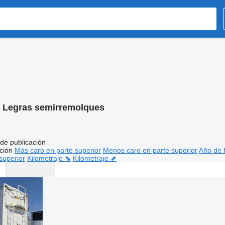
:
Legras semirremolques
de publicación
ción
Más caro en parte superior
Menos caro en parte superior
Año de f
superior
Kilometraje ⬊
Kilometraje ⬈