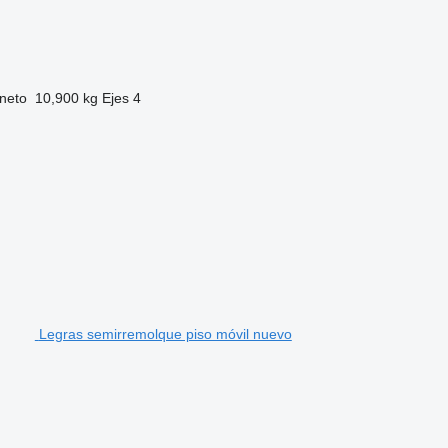
neto
10,900 kg
Ejes
4
Legras semirremolque piso móvil nuevo