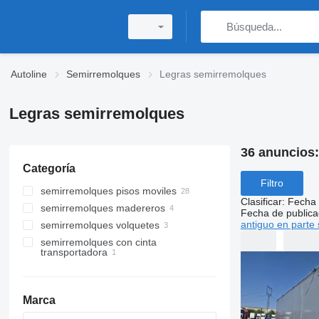
Autoline
Semirremolques
Legras semirremolques
Legras semirremolques
36 anuncios
Categoría
Filtro
semirremolques pisos moviles
Clasificar
:
Fecha 
semirremolques madereros
Fecha de publica
antiguo en parte 
semirremolques volquetes
semirremolques con cinta
transportadora
Marca