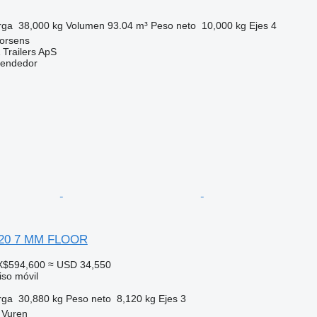
rga
38,000 kg
Volumen
93.04 m³
Peso neto
10,000 kg
Ejes
4
orsens
 Trailers ApS
vendedor
220 7 MM FLOOR
X$594,600
≈ USD 34,550
so móvil
rga
30,880 kg
Peso neto
8,120 kg
Ejes
3
 Vuren