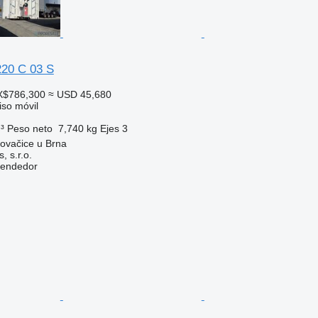
20 C 03 S
X$786,300
≈ USD 45,680
so móvil
³
Peso neto
7,740 kg
Ejes
3
ovačice u Brna
, s.r.o.
vendedor