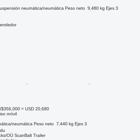
uspensión
neumática/neumática
Peso neto
9,480 kg
Ejes
3
vendedor
X$356,000
≈ USD 20,680
so móvil
ática/neumática
Peso neto
7,440 kg
Ejes
3
rdu
ks/OÜ ScanBalt Trailer