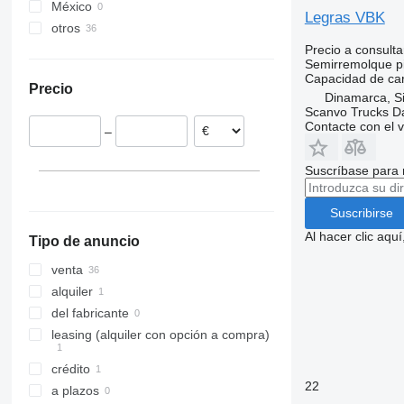
México
Legras VBK
otros
Precio a consulta
Dinamarca
Semirremolque pi
Países Bajos
Capacidad de ca
Precio
Chequia
Dinamarca, S
Scanvo Trucks D
Italia
Contacte con el 
–
Eslovaquia
Portugal
Suscríbase para 
Letonia
Lituania
Suscribirse
mostrar todos
Al hacer clic aq
Tipo de anuncio
venta
alquiler
del fabricante
leasing (alquiler con opción a compra)
crédito
22
a plazos