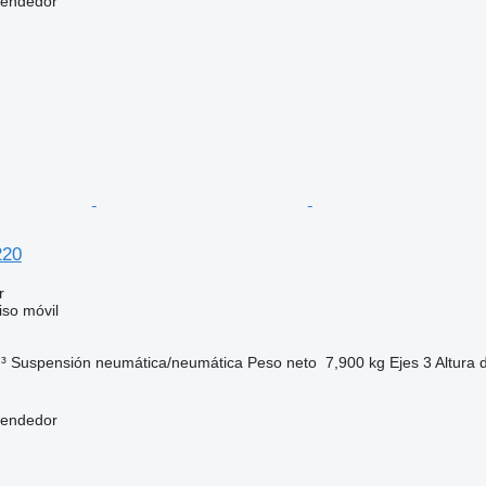
vendedor
220
r
so móvil
³
Suspensión
neumática/neumática
Peso neto
7,900 kg
Ejes
3
Altura 
vendedor