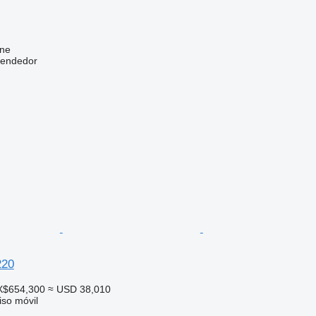
ine
vendedor
220
X$654,300
≈ USD 38,010
so móvil