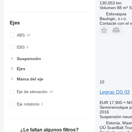
130,053 km
Volumen
88 m³
S
Eslovaquia
Baulogic, s.r.o.
Ejes
Contacte con el 
ABS
EBS
Suspensión
Ejes
Marca del eje
10
Legras DS 03
Eje de elevación
EUR 17,900
≈ M
Eje rotatorio
Semirremolque pi
2016
Suspensión
neum
Estonia, Maa
OÜ ScanBalt Truc
¿Le faltan algunos filtros?