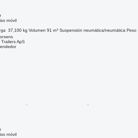
r
so móvil
rga
37,100 kg
Volumen
91 m³
Suspensión
neumática/neumática
Peso 
orsens
 Trailers ApS
vendedor
r
so móvil