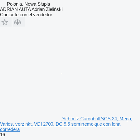
Polonia, Nowa Słupia
ADRIAN AUTA Adrian Zieliński
Contacte con el vendedor
Schmitz Cargobull SCS 24, Mega,
Varios, verzinkt, VDI 2700, DC 9.5 semirremolque con lona
corredera
16