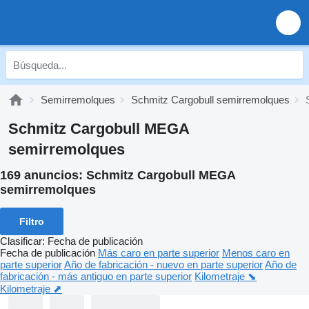
Semirremolques
Schmitz Cargobull semirremolques
Schmitz Cargobull MEGA
semirremolques
169 anuncios:
Schmitz Cargobull MEGA
semirremolques
Filtro
Clasificar
:
Fecha de publicación
Fecha de publicación
Más caro en parte superior
Menos caro en
parte superior
Año de fabricación - nuevo en parte superior
Año de
fabricación - más antiguo en parte superior
Kilometraje ⬊
Kilometraje ⬈