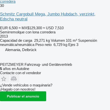
corredera
30
Schmitz Cargobull Mega, Jumbo Hubdach, verzinkt,
Edscha neutral
EUR 6,500
≈ MX$129,300
≈ USD 7,510
Semirremolque con lona corredera
2013
Capacidad de carga
29,271 kg
Volumen
101 m³
Suspensión
neumática/neumática
Peso neto
6,729 kg
Ejes
3
Alemania, Delbrück
PEITZMEYER Fahrzeug- und Gerätevertrieb
5
años en Autoline
Contacte con el vendedor
¿Vende vehículos o maquinaria?
¡Hagalo con nosotros!
Publicar el anuncio