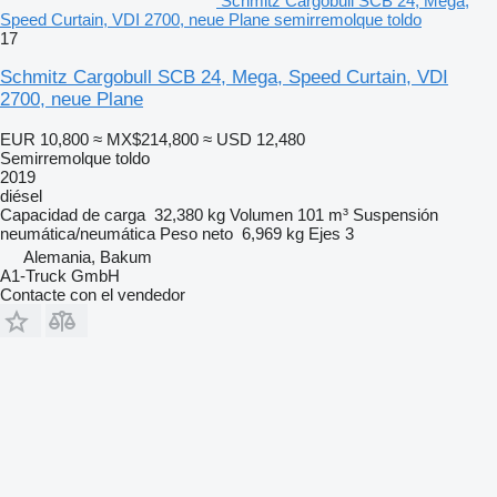
Schmitz Cargobull SCB 24, Mega,
Speed Curtain, VDI 2700, neue Plane semirremolque toldo
17
Schmitz Cargobull SCB 24, Mega, Speed Curtain, VDI
2700, neue Plane
EUR 10,800
≈ MX$214,800
≈ USD 12,480
Semirremolque toldo
2019
diésel
Capacidad de carga
32,380 kg
Volumen
101 m³
Suspensión
neumática/neumática
Peso neto
6,969 kg
Ejes
3
Alemania, Bakum
A1-Truck GmbH
Contacte con el vendedor