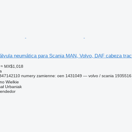
vula neumática para Scania MAN, Volvo, DAF cabeza trac
≈ MX$1,018
a
9347142110 numery zamienne: oen 1431049 — volvo / scania 1935516 
no Wielkie
hał Urbaniak
vendedor