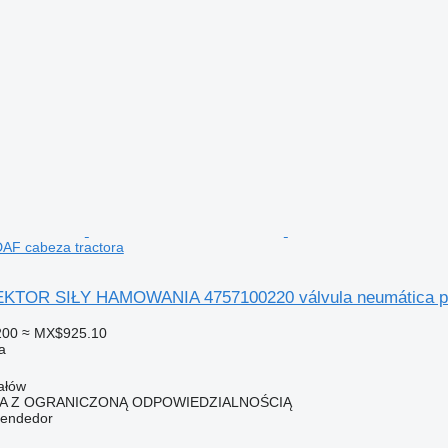
AF cabeza tractora
OR SIŁY HAMOWANIA 4757100220 válvula neumática par
200
≈ MX$925.10
a
ałów
KA Z OGRANICZONĄ ODPOWIEDZIALNOŚCIĄ
vendedor