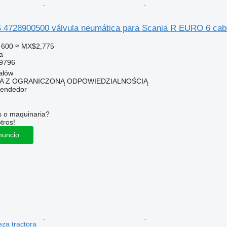
728900500 válvula neumática para Scania R EURO 6 cabe
 600
≈ MX$2,775
a
9796
ałów
KA Z OGRANICZONĄ ODPOWIEDZIALNOŚCIĄ
vendedor
s o maquinaria?
tros!
nuncio
za tractora