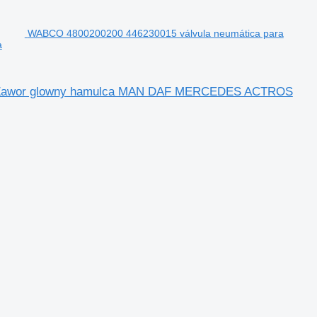
WABCO 4800200200 446230015 válvula neumática para
a
o Zawor glowny hamulca MAN DAF MERCEDES ACTROS