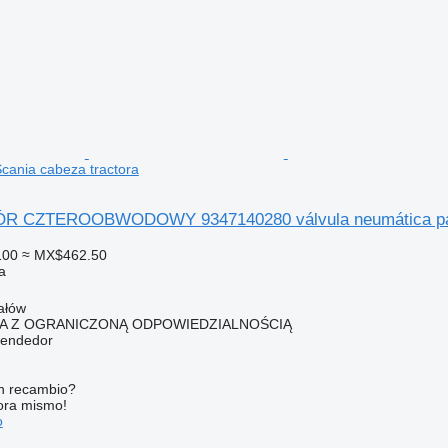
cania cabeza tractora
CZTEROOBWODOWY 9347140280 válvula neumática para 
100
≈ MX$462.50
a
ałów
KA Z OGRANICZONĄ ODPOWIEDZIALNOŚCIĄ
vendedor
n recambio?
ora mismo!
o