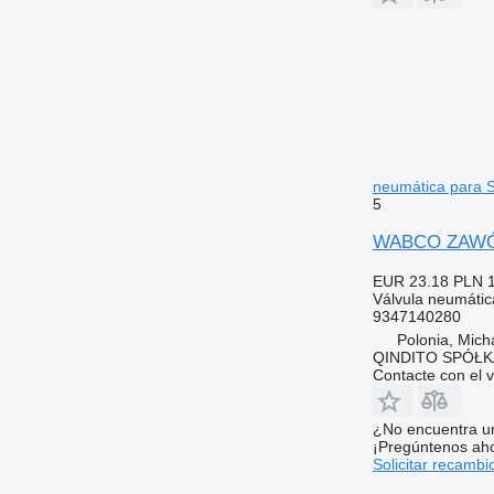
neumática para S
5
WABCO ZAWÓR 
EUR 23.18
PLN 
Válvula neumátic
9347140280
Polonia, Mich
QINDITO SPÓŁ
Contacte con el 
¿No encuentra u
¡Pregúntenos ah
Solicitar recambi