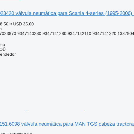
420 válvula neumática para Scania 4-series (1995-2006) 
8.50
≈ USD 35.60
a
7023870 9347140280 9347141280 9347142110 9347141320 1337904 
mmu
 OÜ
vendedor
1.6098 válvula neumática para MAN TGS cabeza tractora