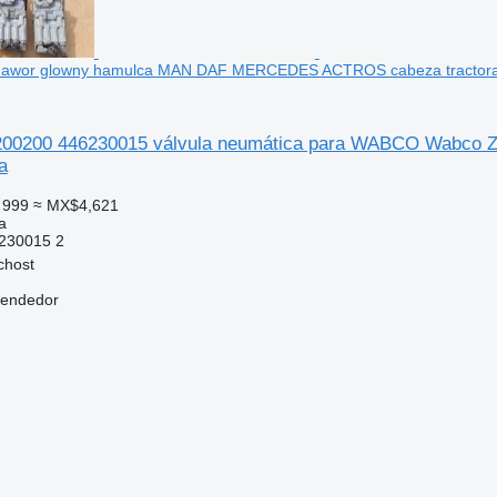
wor glowny hamulca MAN DAF MERCEDES ACTROS cabeza tractor
0200 446230015 válvula neumática para WABCO Wabc
a
 999
≈ MX$4,621
a
230015 2
chost
vendedor