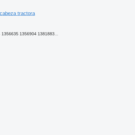
cabeza tractora
1356635 1356904 1381883...