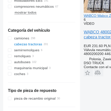
moduladores EBS
compresores neumáticos
mostrar todos
WABCO Wabco Za
6
VÍDEO
Categoría del vehículo
WABCO 480020
cabeza tractor
camiones
cabezas tractoras
EUR 231.60
PLN
Válvula neumátic
semirremolques
4800200200 446
remolques
Polonia, Zawi
autobuses
DSO TRUCK
Contacte con el 
maquinaria municipal
coches
vehículos municipales
camiones de basura
Tipo de pieza de repuesto
pieza de recambio original