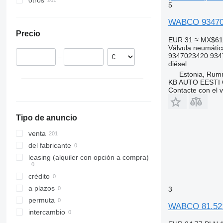
otros
5
Estonia
WABCO 9347023
Polonia
Precio
Lituania
EUR 31
≈ MX$61
Válvula neumátic
Portugal
9347023420 934
–
Rumanía
diésel
Ucrania
Estonia, Ru
KB AUTO EESTI
Letonia
Contacte con el 
España
mostrar todos
Tipo de anuncio
venta
del fabricante
leasing (alquiler con opción a compra)
crédito
a plazos
3
permuta
WABCO 81.5215
intercambio