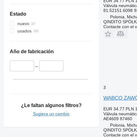
EUR 34.77
PLN 
Válvula neumátic
81.52151.6098 
Estado
Polonia, Mich
QINDITO SPÓŁ
nuevo
Contacte con el 
usados
Año de fabricación
–
3
WABCO ZAWÓR
¿Le faltan algunos filtros?
EUR 34.77
PLN 
Sugiera un cambio
Válvula neumátic
AE4609 87460
Polonia, Mich
QINDITO SPÓŁ
Contacte con el 