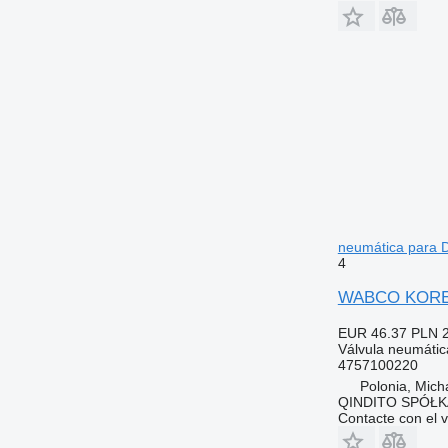
neumática para D
4
WABCO KOREKT
EUR 46.37
PLN 
Válvula neumátic
4757100220
Polonia, Mich
QINDITO SPÓŁ
Contacte con el 