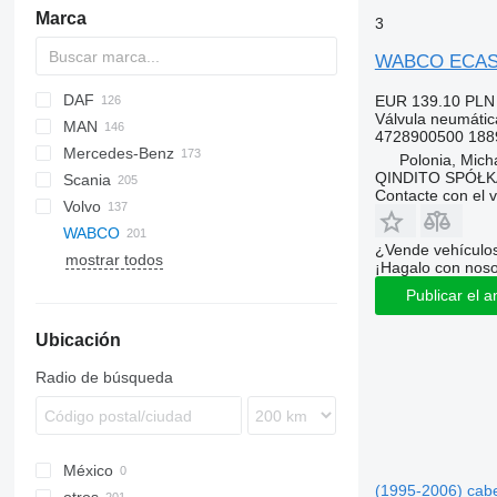
Marca
3
WABCO ECAS 4
DAF
EUR 139.10
PLN
Válvula neumátic
MAN
CF
F-MAX
EuroCargo
4728900500 188
Mercedes-Benz
LF
EuroStar
F90
Polonia, Mich
QINDITO SPÓŁ
Scania
XF
Eurotech
LE
Actros
K-series
Contacte con el 
Volvo
XG
Eurotrakker
TGA
Antos
Kerax
G-series
WABCO
Stralis
TGL
Arocs
Magnum
P-series
EC
¿Vende vehículo
mostrar todos
Trakker
TGM
Atego
Major
R-series
F89
¡Hagalo con noso
TGS
Axor
Midlum
FE
Publicar el a
TGX
Econic
Premium
FH
Ubicación
LK
FL
Sprinter
FM
Radio de búsqueda
FMX
N-series
VNL
México
(1995-2006) cabe