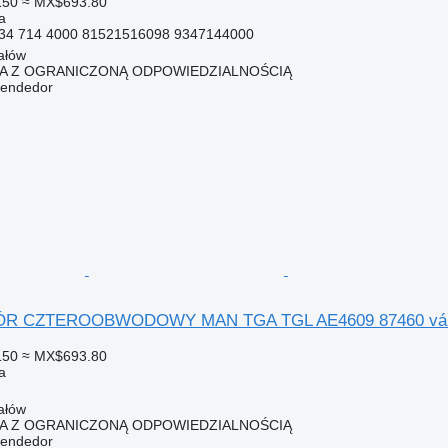
150
≈ MX$693.80
a
934 714 4000 81521516098 9347144000
ałów
KA Z OGRANICZONĄ ODPOWIEDZIALNOŚCIĄ
vendedor
 CZTEROOBWODOWY MAN TGA TGL AE4609 87460 válvula 
150
≈ MX$693.80
a
ałów
KA Z OGRANICZONĄ ODPOWIEDZIALNOŚCIĄ
vendedor