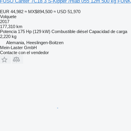
FUSO Canter 7C18 3 S-Kipper /Hiab 055 12m 500 kg FUNK
EUR 44,982
≈ MX$894,500
≈ USD 51,970
Volquete
2017
177,310 km
Potencia
175 Hp (129 kW)
Combustible
diésel
Capacidad de carga
2,220 kg
Alemania, Heeslingen-Boitzen
Mein-Laster GmbH
Contacte con el vendedor