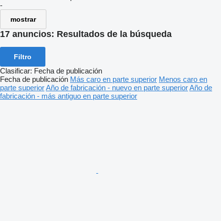
-
mostrar
17 anuncios:
Resultados de la búsqueda
Filtro
Clasificar
:
Fecha de publicación
Fecha de publicación
Más caro en parte superior
Menos caro en
parte superior
Año de fabricación - nuevo en parte superior
Año de
fabricación - más antiguo en parte superior