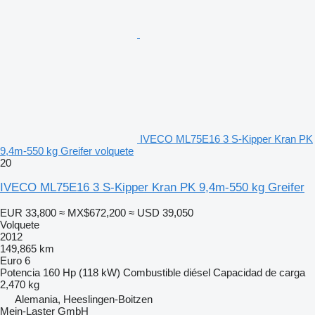
IVECO ML75E16 3 S-Kipper Kran PK
9,4m-550 kg Greifer volquete
20
IVECO ML75E16 3 S-Kipper Kran PK 9,4m-550 kg Greifer
EUR 33,800
≈ MX$672,200
≈ USD 39,050
Volquete
2012
149,865 km
Euro 6
Potencia
160 Hp (118 kW)
Combustible
diésel
Capacidad de carga
2,470 kg
Alemania, Heeslingen-Boitzen
Mein-Laster GmbH