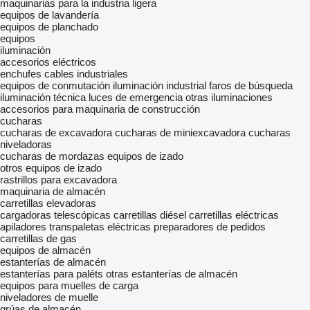
maquinarias para la industria ligera
equipos de lavandería
equipos de planchado
equipos
iluminación
accesorios eléctricos
enchufes
cables industriales
equipos de conmutación
iluminación industrial
faros de búsqueda
iluminación técnica
luces de emergencia
otras iluminaciones
accesorios para maquinaria de construcción
cucharas
cucharas de excavadora
cucharas de miniexcavadora
cucharas
niveladoras
cucharas de mordazas
equipos de izado
otros equipos de izado
rastrillos para excavadora
maquinaria de almacén
carretillas elevadoras
cargadoras telescópicas
carretillas diésel
carretillas eléctricas
apiladores
transpaletas eléctricas
preparadores de pedidos
carretillas de gas
equipos de almacén
estanterías de almacén
estanterías para paléts
otras estanterías de almacén
equipos para muelles de carga
niveladores de muelle
grúas de almacén