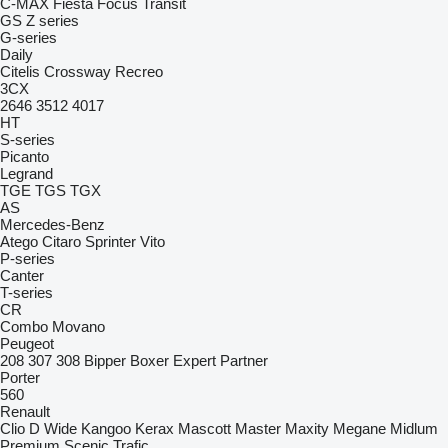
C-MAX
Fiesta
Focus
Transit
GS
Z series
G-series
Daily
Citelis
Crossway
Recreo
3CX
2646
3512
4017
HT
S-series
Picanto
Legrand
TGE
TGS
TGX
AS
Mercedes-Benz
Atego
Citaro
Sprinter
Vito
P-series
Canter
T-series
CR
Combo
Movano
Peugeot
208
307
308
Bipper
Boxer
Expert
Partner
Porter
560
Renault
Clio
D Wide
Kangoo
Kerax
Mascott
Master
Maxity
Megane
Midlum
Premium
Scenic
Trafic