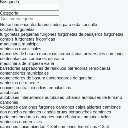
Búsqueda
Categoría
No se han encontrado resultados para esta consulta
coches
furgonetas
furgonetas pequeñas
furgones
furgonetas de pasajeros
furgonetas
combis
furgonetas frigoríficas
maquinaria municipal
vehículos municipales
camiones de basura
máquinas comunitarias universales
camiones
de desatascos
camiones de vacío
maquinaria de limpieza viaria
barredoras
aspiradores de residuos
barredoras remolcadas
contenedores municipales
contenedores de basura
contenedores de gancho
vehículos de rescate
equipos contra incendios
ambulancias
autobuses
autobuses interurbanos
autobuses urbanos
autobuses de turismo
camiones
volquetes
camiones furgones
camiones cajas abiertas
camiones
con gancho
camiones tiendas
grúas portacoches
camiones
portacontenedores
camiones para chatarra
camiones taller
vehículos comerciales
camiones cajas abiertas < 3.5t
camiones frigoríficos < 3.5t