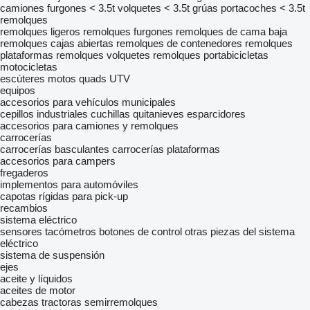
camiones furgones < 3.5t
volquetes < 3.5t
grúas portacoches < 3.5t
remolques
remolques ligeros
remolques furgones
remolques de cama baja
remolques cajas abiertas
remolques de contenedores
remolques
plataformas
remolques volquetes
remolques portabicicletas
motocicletas
escúteres
motos
quads
UTV
equipos
accesorios para vehículos municipales
cepillos industriales
cuchillas quitanieves
esparcidores
accesorios para camiones y remolques
carrocerías
carrocerías basculantes
carrocerías plataformas
accesorios para campers
fregaderos
implementos para automóviles
capotas rígidas para pick-up
recambios
sistema eléctrico
sensores
tacómetros
botones de control
otras piezas del sistema
eléctrico
sistema de suspensión
ejes
aceite y líquidos
aceites de motor
cabezas tractoras
semirremolques