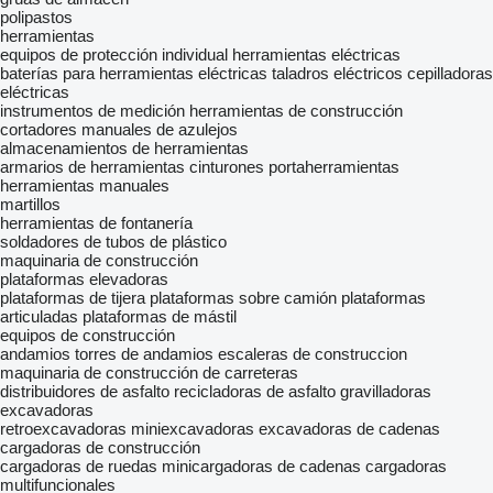
polipastos
herramientas
equipos de protección individual
herramientas eléctricas
baterías para herramientas eléctricas
taladros eléctricos
cepilladoras
eléctricas
instrumentos de medición
herramientas de construcción
cortadores manuales de azulejos
almacenamientos de herramientas
armarios de herramientas
cinturones portaherramientas
herramientas manuales
martillos
herramientas de fontanería
soldadores de tubos de plástico
maquinaria de construcción
plataformas elevadoras
plataformas de tijera
plataformas sobre camión
plataformas
articuladas
plataformas de mástil
equipos de construcción
andamios
torres de andamios
escaleras de construccion
maquinaria de construcción de carreteras
distribuidores de asfalto
recicladoras de asfalto
gravilladoras
excavadoras
retroexcavadoras
miniexcavadoras
excavadoras de cadenas
cargadoras de construcción
cargadoras de ruedas
minicargadoras de cadenas
cargadoras
multifuncionales