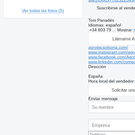
site16908977829225454
Suscribirse al vend
Ver todas las fotos (5)
Toni Panadés
Idiomas:
español
+34 603 79 ...
Mostrar
Llámame A
agrotecsolsona.com/
www.instagram.com/agro
www.facebook.com/Agr
www.linkedin.com/compa
Dirección
España
Hora local del vendedor
Solicitar un
Enviar mensaje