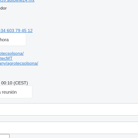
39.autoline24.mx
edor
+34 603 79 45 12
hora
tecsolsona/
otecMT
ny/agrotecsolsona/
: 00:10 (CEST)
a reunión