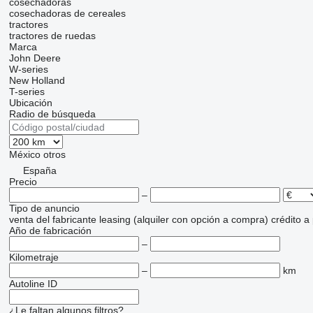
cosechadoras
cosechadoras de cereales
tractores
tractores de ruedas
Marca
John Deere
W-series
New Holland
T-series
Ubicación
Radio de búsqueda
México
otros
España
Precio
–
Tipo de anuncio
venta
del fabricante
leasing (alquiler con opción a compra)
crédito
a
Año de fabricación
–
Kilometraje
–
km
Autoline ID
¿Le faltan algunos filtros?