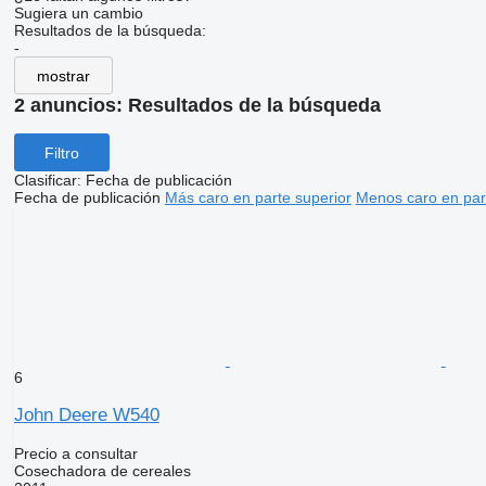
Sugiera un cambio
Resultados de la búsqueda:
-
mostrar
2 anuncios:
Resultados de la búsqueda
Filtro
Clasificar
:
Fecha de publicación
Fecha de publicación
Más caro en parte superior
Menos caro en par
6
John Deere W540
Precio a consultar
Cosechadora de cereales