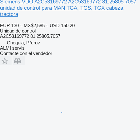
Siemens VDO A2C53169772 A2C53169772 81.25805.7057
unidad de control para MAN TGA, TGS, TGX cabeza
tractora
EUR 130
≈ MX$2,585
≈ USD 150.20
Unidad de control
A2C53169772 81.25805.7057
Chequia, Přerov
ALMI servis
Contacte con el vendedor