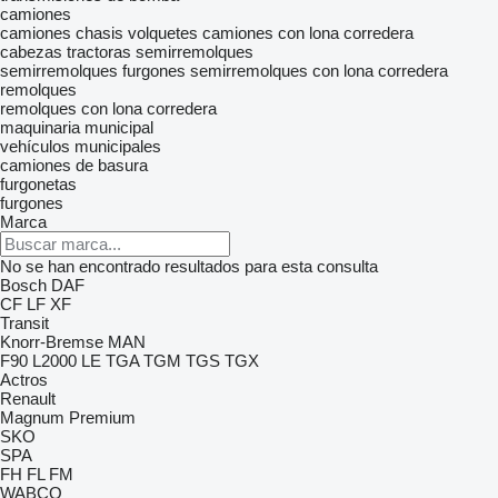
camiones
camiones chasis
volquetes
camiones con lona corredera
cabezas tractoras
semirremolques
semirremolques furgones
semirremolques con lona corredera
remolques
remolques con lona corredera
maquinaria municipal
vehículos municipales
camiones de basura
furgonetas
furgones
Marca
No se han encontrado resultados para esta consulta
Bosch
DAF
CF
LF
XF
Transit
Knorr-Bremse
MAN
F90
L2000
LE
TGA
TGM
TGS
TGX
Actros
Renault
Magnum
Premium
SKO
SPA
FH
FL
FM
WABCO