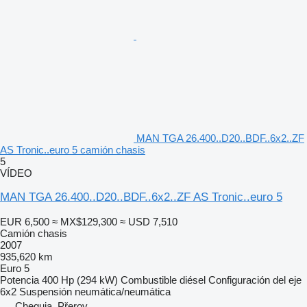
MAN TGA 26.400..D20..BDF..6x2..ZF
AS Tronic..euro 5 camión chasis
5
VÍDEO
MAN TGA 26.400..D20..BDF..6x2..ZF AS Tronic..euro 5
EUR 6,500
≈ MX$129,300
≈ USD 7,510
Camión chasis
2007
935,620 km
Euro 5
Potencia
400 Hp (294 kW)
Combustible
diésel
Configuración del eje
6x2
Suspensión
neumática/neumática
Chequia, Přerov