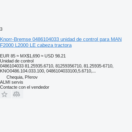
3
Knorr-Bremse 0486104033 unidad de control para MAN
F2000 L2000 LE cabeza tractora
EUR 85
≈ MX$1,690
≈ USD 98.21
Unidad de control
0486104033 81.25935.6710, 81259356710, 81.25935-6710,
KNO0486.104.033.100, 0486104033100,5.6710,...
Chequia, Přerov
ALMI servis
Contacte con el vendedor