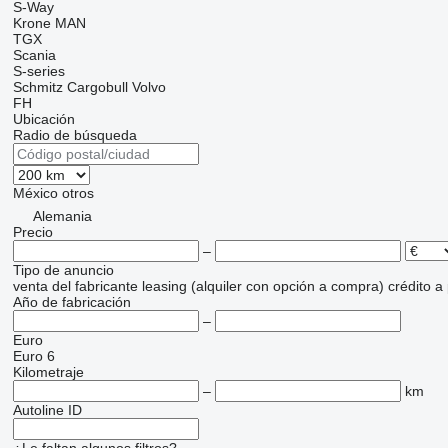
S-Way
Krone
MAN
TGX
Scania
S-series
Schmitz Cargobull
Volvo
FH
Ubicación
Radio de búsqueda
México
otros
Alemania
Precio
–
Tipo de anuncio
venta
del fabricante
leasing (alquiler con opción a compra)
crédito
a
Año de fabricación
–
Euro
Euro 6
Kilometraje
–
km
Autoline ID