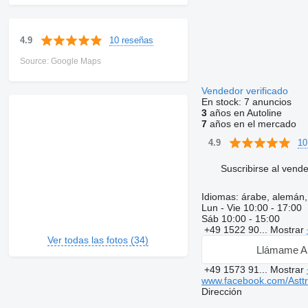
10 reseñas
4.9
Source: Google Maps
Vendedor verificado
En stock:
7 anuncios
3
años en Autoline
7
años en el mercado
10
4.9
Suscribirse al vend
Idiomas:
árabe, alemán, 
Lun - Vie
10:00 - 17:00
Sáb
10:00 - 15:00
+49 1522 90...
Mostrar
Ver todas las fotos (34)
Llámame A
+49 1573 91...
Mostrar
www.facebook.com/Astt
Dirección