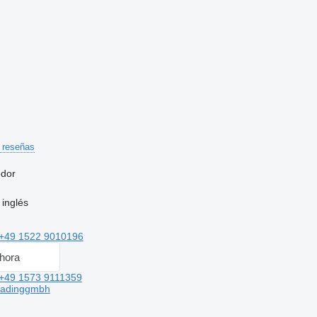
 reseñas
edor
inglés
+49 1522 9010196
hora
+49 1573 9111359
radinggmbh