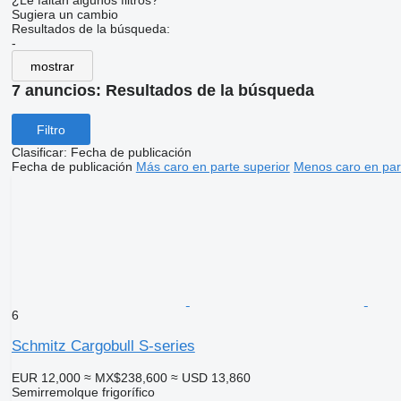
¿Le faltan algunos filtros?
Sugiera un cambio
Resultados de la búsqueda:
-
mostrar
7 anuncios:
Resultados de la búsqueda
Filtro
Clasificar
:
Fecha de publicación
Fecha de publicación
Más caro en parte superior
Menos caro en par
6
Schmitz Cargobull S-series
EUR 12,000
≈ MX$238,600
≈ USD 13,860
Semirremolque frigorífico