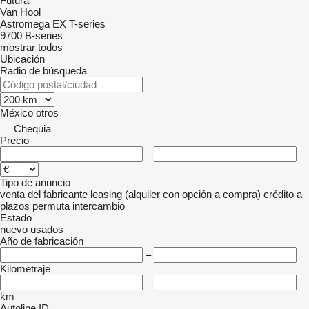
Futura
Van Hool
Astromega
EX
T-series
9700
B-series
mostrar todos
Ubicación
Radio de búsqueda
México
otros
Chequia
Precio
–
Tipo de anuncio
venta
del fabricante
leasing (alquiler con opción a compra)
crédito
a
plazos
permuta
intercambio
Estado
nuevo
usados
Año de fabricación
–
Kilometraje
–
km
Autoline ID