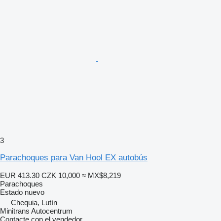
3
Parachoques para Van Hool EX autobús
EUR 413.30
CZK 10,000
≈ MX$8,219
Parachoques
Estado
nuevo
Chequia, Lutín
Minitrans Autocentrum
Contacte con el vendedor