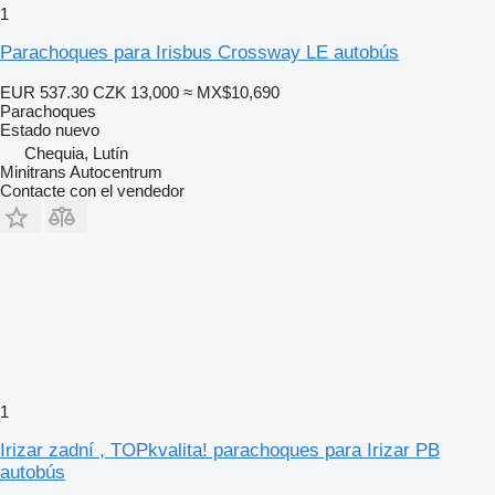
1
Parachoques para Irisbus Crossway LE autobús
EUR 537.30
CZK 13,000
≈ MX$10,690
Parachoques
Estado
nuevo
Chequia, Lutín
Minitrans Autocentrum
Contacte con el vendedor
1
Irizar zadní , TOPkvalita! parachoques para Irizar PB
autobús