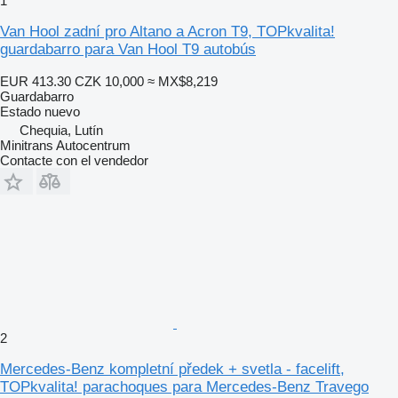
1
Van Hool zadní pro Altano a Acron T9, TOPkvalita!
guardabarro para Van Hool T9 autobús
EUR 413.30
CZK 10,000
≈ MX$8,219
Guardabarro
Estado
nuevo
Chequia, Lutín
Minitrans Autocentrum
Contacte con el vendedor
2
Mercedes-Benz kompletní předek + svetla - facelift,
TOPkvalita! parachoques para Mercedes-Benz Travego