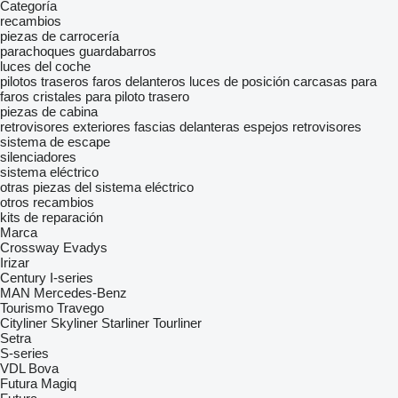
Categoría
recambios
piezas de carrocería
parachoques
guardabarros
luces del coche
pilotos traseros
faros delanteros
luces de posición
carcasas para
faros
cristales para piloto trasero
piezas de cabina
retrovisores exteriores
fascias delanteras
espejos retrovisores
sistema de escape
silenciadores
sistema eléctrico
otras piezas del sistema eléctrico
otros recambios
kits de reparación
Marca
Crossway
Evadys
Irizar
Century
I-series
MAN
Mercedes-Benz
Tourismo
Travego
Cityliner
Skyliner
Starliner
Tourliner
Setra
S-series
VDL Bova
Futura
Magiq