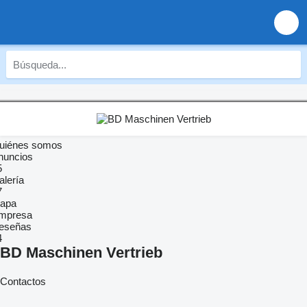
uiénes somos
nuncios
5
alería
7
apa
mpresa
eseñas
4
BD Maschinen Vertrieb
Contactos