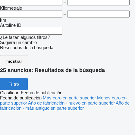
–
Kilometraje
–
km
Autoline ID
¿Le faltan algunos filtros?
Sugiera un cambio
Resultados de la búsqueda:
-
mostrar
25 anuncios:
Resultados de la búsqueda
Filtro
Clasificar
:
Fecha de publicación
Fecha de publicación
Más caro en parte superior
Menos caro en
parte superior
Año de fabricación - nuevo en parte superior
Año de
fabricación - más antiguo en parte superior