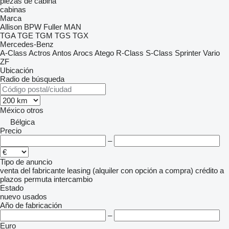
piezas de cabina
cabinas
Marca
Allison
BPW
Fuller
MAN
TGA
TGE
TGM
TGS
TGX
Mercedes-Benz
A-Class
Actros
Antos
Arocs
Atego
R-Class
S-Class
Sprinter
Vario
ZF
Ubicación
Radio de búsqueda
México
otros
Bélgica
Precio
–
Tipo de anuncio
venta
del fabricante
leasing (alquiler con opción a compra)
crédito
a
plazos
permuta
intercambio
Estado
nuevo
usados
Año de fabricación
–
Euro