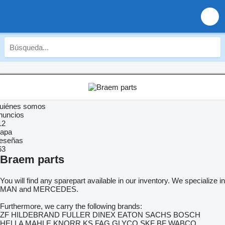
uiénes somos
nuncios
12
apa
eseñas
63
Braem parts
You will find any sparepart available in our inventory. We specialize in
MAN and MERCEDES.
Furthermore, we carry the following brands:
ZF HILDEBRAND FULLER DINEX EATON SACHS BOSCH
HELLA MAHLE KNORR KS FAG GLYCO SKF BF WABCO