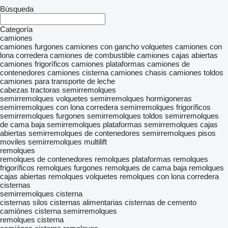
Búsqueda
Categoría
camiones
camiones furgones
camiones con gancho
volquetes
camiones con
lona corredera
camiones de combustible
camiones cajas abiertas
camiones frigoríficos
camiones plataformas
camiones de
contenedores
camiones cisterna
camiones chasis
camiones toldos
camiones para transporte de leche
cabezas tractoras
semirremolques
semirremolques volquetes
semirremolques hormigoneras
semirremolques con lona corredera
semirremolques frigoríficos
semirremolques furgones
semirremolques toldos
semirremolques
de cama baja
semirremolques plataformas
semirremolques cajas
abiertas
semirremolques de contenedores
semirremolques pisos
moviles
semirremolques multilift
remolques
remolques de contenedores
remolques plataformas
remolques
frigoríficos
remolques furgones
remolques de cama baja
remolques
cajas abiertas
remolques volquetes
remolques con lona corredera
cisternas
semirremolques cisterna
cisternas silos
cisternas alimentarias
cisternas de cemento
camiónes cisterna semirremolques
remolques cisterna