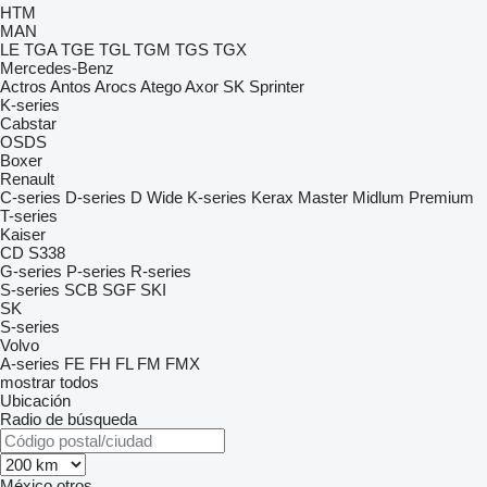
HTM
MAN
LE
TGA
TGE
TGL
TGM
TGS
TGX
Mercedes-Benz
Actros
Antos
Arocs
Atego
Axor
SK
Sprinter
K-series
Cabstar
OSDS
Boxer
Renault
C-series
D-series
D Wide
K-series
Kerax
Master
Midlum
Premium
T-series
Kaiser
CD
S338
G-series
P-series
R-series
S-series
SCB
SGF
SKI
SK
S-series
Volvo
A-series
FE
FH
FL
FM
FMX
mostrar todos
Ubicación
Radio de búsqueda
México
otros