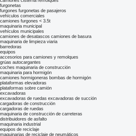
camiónes cisterna remolques
furgonetas
furgones
furgonetas de pasajeros
vehículos comerciales
camiones furgones < 3.5t
maquinaria municipal
vehículos municipales
camiones de desatascos
camiones de basura
maquinaria de limpieza viaria
barredoras
equipos
accesorios para camiones y remolques
grúas autocargantes
coches
maquinaria de construcción
maquinaria para hormigón
camiones hormigoneras
bombas de hormigón
plataformas elevadoras
plataformas sobre camión
excavadoras
excavadoras de ruedas
excavadoras de succión
cargadoras de construcción
cargadoras de ruedas
maquinaria de construcción de carreteras
distribuidores de asfalto
maquinaria industrial
equipos de reciclaje
maquinarias de reciclaje de neumáticos