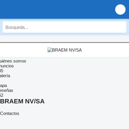
uiénes somos
nuncios
45
alería
apa
eseñas
62
BRAEM NV/SA
Contactos