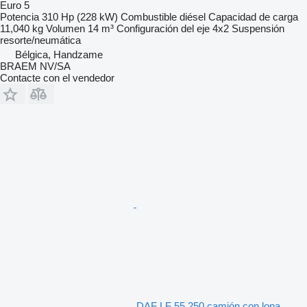
Euro 5
Potencia
310 Hp (228 kW)
Combustible
diésel
Capacidad de carga
11,040 kg
Volumen
14 m³
Configuración del eje
4x2
Suspensión
resorte/neumática
Bélgica, Handzame
BRAEM NV/SA
Contacte con el vendedor
DAF LF 55.250 camión con lona