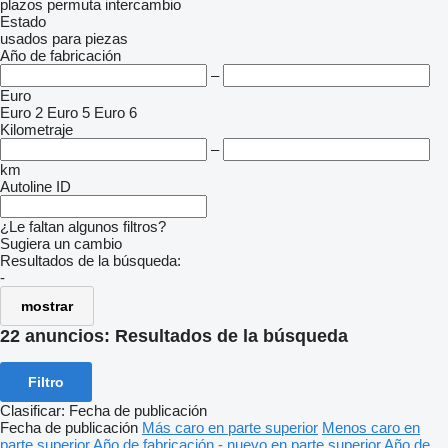
plazos
permuta
intercambio
Estado
usados
para piezas
Año de fabricación
–
Euro
Euro 2
Euro 5
Euro 6
Kilometraje
–
km
Autoline ID
¿Le faltan algunos filtros?
Sugiera un cambio
Resultados de la búsqueda:
-
mostrar
22 anuncios:
Resultados de la búsqueda
Filtro
Clasificar
:
Fecha de publicación
Fecha de publicación
Más caro en parte superior
Menos caro en
parte superior
Año de fabricación - nuevo en parte superior
Año de