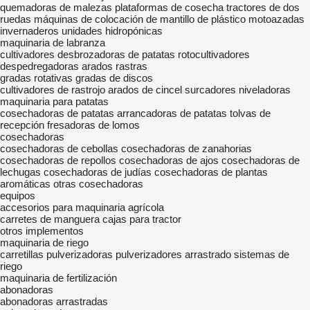
quemadoras de malezas
plataformas de cosecha
tractores de dos
ruedas
máquinas de colocación de mantillo de plástico
motoazadas
invernaderos
unidades hidropónicas
maquinaria de labranza
cultivadores
desbrozadoras de patatas
rotocultivadores
despedregadoras
arados
rastras
gradas rotativas
gradas de discos
cultivadores de rastrojo
arados de cincel
surcadores
niveladoras
maquinaria para patatas
cosechadoras de patatas
arrancadoras de patatas
tolvas de
recepción
fresadoras de lomos
cosechadoras
cosechadoras de cebollas
cosechadoras de zanahorias
cosechadoras de repollos
cosechadoras de ajos
cosechadoras de
lechugas
cosechadoras de judías
cosechadoras de plantas
aromáticas
otras cosechadoras
equipos
accesorios para maquinaria agrícola
carretes de manguera
cajas para tractor
otros implementos
maquinaria de riego
carretillas pulverizadoras
pulverizadores arrastrado
sistemas de
riego
maquinaria de fertilización
abonadoras
abonadoras arrastradas