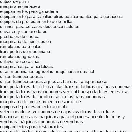
cubas de purín
maquinaria ganadera
equipamientos para ganadería
equipamiento para caballos
otros equipamientos para ganadería
equipos de procesamiento de semillas
sinfines para cereales
descascarilladoras
envases y contenedores
productos de cuerda
maquinaria de henificación
remolques para balas
transportes de maquinaria
remolques agrícolas
cultivos de cosechas
maquinarias para hortalizas
otras maquinarias agrícolas
maquinaria industrial
cintas transportadoras
cintas transportadoras agrícolas
bandas transportadoras
transportadores de rodillos
cintas transportadoras giratorias
cadenas
transportadoras
transportadores vertical
transportadores en espiral
transportadores de tornillo
otras cintas transportadoras
maquinaria de procesamiento de alimentos
equipos de procesamiento agrícola
seleccionadoras
volcadores de cajas
lavadoras de verduras
llenadoras de cajas
maquinaria para el procesamiento de frutas y
verduras
máquinas cortadoras de verduras
equipamientos para restaurantes
mesas de producción
peladores de verduras
calderas de cocción