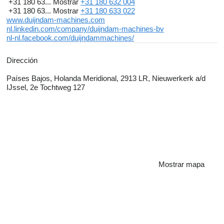
+31 180 63...
Mostrar
+31 180 632 004
+31 180 63...
Mostrar
+31 180 633 022
www.duijndam-machines.com
nl.linkedin.com/company/duijndam-machines-bv
nl-nl.facebook.com/duijndammachines/
Dirección
Países Bajos, Holanda Meridional, 2913 LR, Nieuwerkerk a/d
IJssel, 2e Tochtweg 127
Mostrar mapa