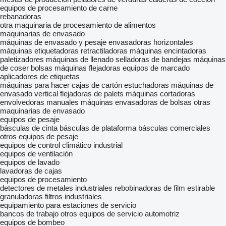
equipos de procesamiento de carne
rebanadoras
otra maquinaria de procesamiento de alimentos
maquinarias de envasado
máquinas de envasado y pesaje
envasadoras horizontales
máquinas etiquetadoras
retractiladoras
máquinas encintadoras
paletizadores
máquinas de llenado
selladoras de bandejas
máquinas
de coser bolsas
máquinas flejadoras
equipos de marcado
aplicadores de etiquetas
máquinas para hacer cajas de cartón
estuchadoras
máquinas de
envasado vertical
flejadoras de palets
máquinas cortadoras
envolvedoras manuales
máquinas envasadoras de bolsas
otras
maquinarias de envasado
equipos de pesaje
básculas de cinta
básculas de plataforma
básculas comerciales
otros equipos de pesaje
equipos de control climático industrial
equipos de ventilación
equipos de lavado
lavadoras de cajas
equipos de procesamiento
detectores de metales industriales
rebobinadoras de film estirable
granuladoras
filtros industriales
equipamiento para estaciones de servicio
bancos de trabajo
otros equipos de servicio automotriz
equipos de bombeo