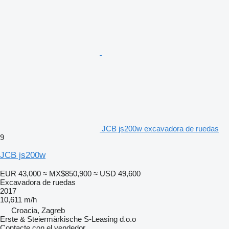
JCB js200w excavadora de ruedas
9
JCB js200w
EUR 43,000
≈ MX$850,900
≈ USD 49,600
Excavadora de ruedas
2017
10,611 m/h
Croacia, Zagreb
Erste & Steiermärkische S-Leasing d.o.o
Contacte con el vendedor