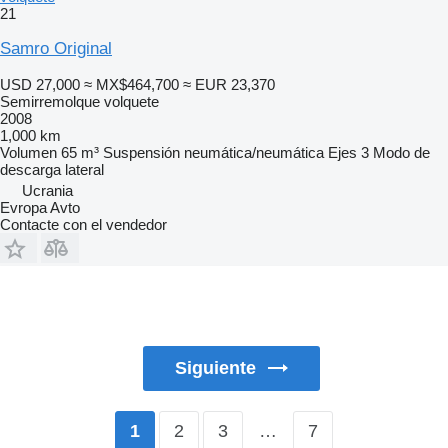
21
Samro Original
USD 27,000
≈ MX$464,700
≈ EUR 23,370
Semirremolque volquete
2008
1,000 km
Volumen
65 m³
Suspensión
neumática/neumática
Ejes
3
Modo de
descarga
lateral
Ucrania
Evropa Avto
Contacte con el vendedor
Siguiente
2
3
…
7
1