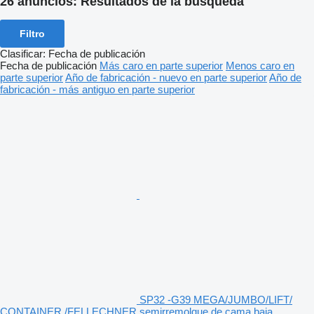
26 anuncios:
Resultados de la búsqueda
Filtro
Clasificar
:
Fecha de publicación
Fecha de publicación
Más caro en parte superior
Menos caro en
parte superior
Año de fabricación - nuevo en parte superior
Año de
fabricación - más antiguo en parte superior
SP32 -G39 MEGA/JUMBO/LIFT/
CONTAINER /FELLECHNER semirremolque de cama baja