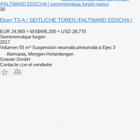
/FALTWAND EDSCHA ! semirremolque furgón nuevo
30
Ekeri T3-A / SEITLICHE TÜREN /FALTWAND EDSCHA !
EUR 24,900
≈ MX$495,200
≈ USD 28,770
Semirremolque furgón
2017
Volumen
93 m³
Suspensión
neumática/neumática
Ejes
3
Alemania, Mengen-Hohentengen
Griener GmbH
Contacte con el vendedor