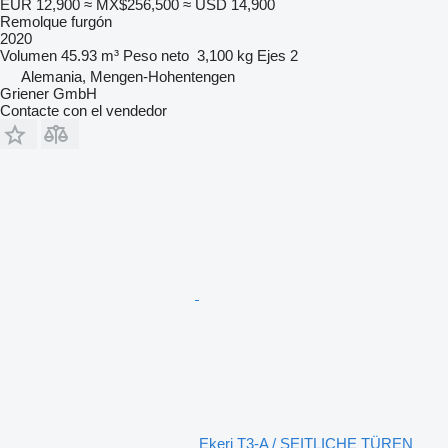
EUR 12,900
≈ MX$256,500
≈ USD 14,900
Remolque furgón
2020
Volumen
45.93 m³
Peso neto
3,100 kg
Ejes
2
Alemania, Mengen-Hohentengen
Griener GmbH
Contacte con el vendedor
Ekeri T3-A / SEITLICHE TÜREN