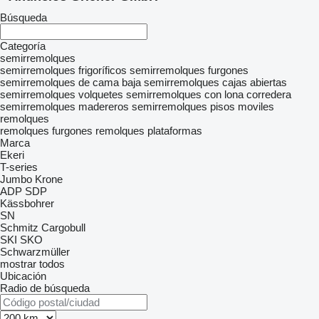
Búsqueda
Categoría
semirremolques
semirremolques frigoríficos
semirremolques furgones
semirremolques de cama baja
semirremolques cajas abiertas
semirremolques volquetes
semirremolques con lona corredera
semirremolques madereros
semirremolques pisos moviles
remolques
remolques furgones
remolques plataformas
Marca
Ekeri
T-series
Jumbo
Krone
ADP
SDP
Kässbohrer
SN
Schmitz Cargobull
SKI
SKO
Schwarzmüller
mostrar todos
Ubicación
Radio de búsqueda